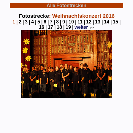
Alle Fotostrecken
Fotostrecke
: Weihnachtskonzert 2016
1
|
2 |
3 |
4 |
5 |
6 |
7 |
8 |
9 |
10 |
11 |
12 |
13 |
14 |
15 |
16 |
17 |
18 |
19 |
weiter