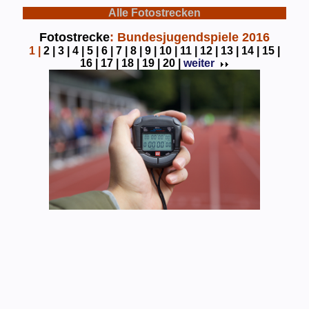
Alle Fotostrecken
Fotostrecke
: Bundesjugendspiele 2016
1
|
2 |
3 |
4 |
5 |
6 |
7 |
8 |
9 |
10 |
11 |
12 |
13 |
14 |
15 |
16 |
17 |
18 |
19 |
20 |
weiter