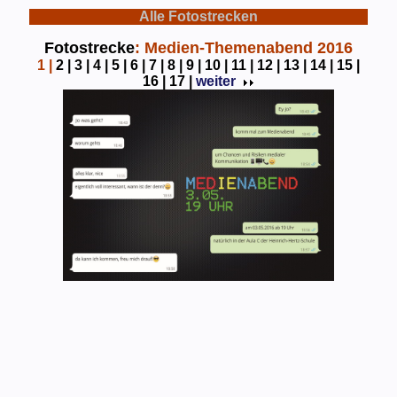
Alle Fotostrecken
Fotostrecke
: Medien-Themenabend 2016
1
|
2 |
3 |
4 |
5 |
6 |
7 |
8 |
9 |
10 |
11 |
12 |
13 |
14 |
15 |
16 |
17 |
weiter