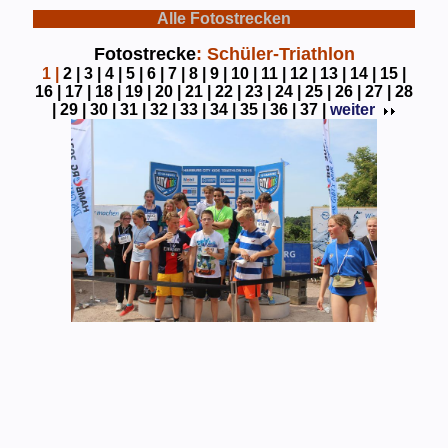
Alle Fotostrecken
Fotostrecke
: Schüler-Triathlon
1
|
2 |
3 |
4 |
5 |
6 |
7 |
8 |
9 |
10 |
11 |
12 |
13 |
14 |
15 |
16 |
17 |
18 |
19 |
20 |
21 |
22 |
23 |
24 |
25 |
26 |
27 |
28
|
29 |
30 |
31 |
32 |
33 |
34 |
35 |
36 |
37 |
weiter