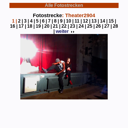
Alle Fotostrecken
Fotostrecke
: Theater2904
1
|
2 |
3 |
4 |
5 |
6 |
7 |
8 |
9 |
10 |
11 |
12 |
13 |
14 |
15 |
16 |
17 |
18 |
19 |
20 |
21 |
22 |
23 |
24 |
25 |
26 |
27 |
28
|
weiter