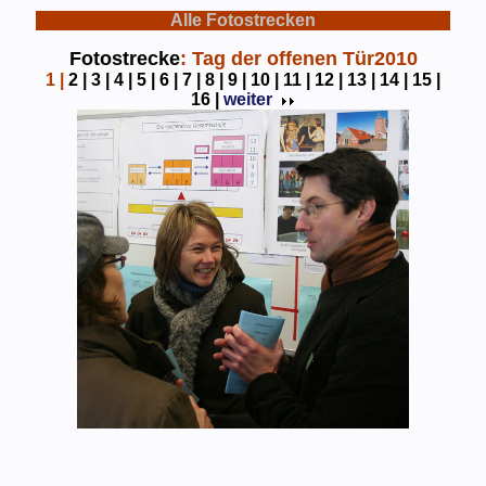
Alle Fotostrecken
Fotostrecke
: Tag der offenen Tür2010
1
|
2 |
3 |
4 |
5 |
6 |
7 |
8 |
9 |
10 |
11 |
12 |
13 |
14 |
15 |
16 |
weiter