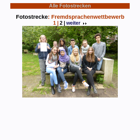
Alle Fotostrecken
Fotostrecke
: Fremdsprachenwettbewerb
1
|
2 |
weiter