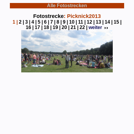
Alle Fotostrecken
Fotostrecke
: Picknick2013
1
|
2 |
3 |
4 |
5 |
6 |
7 |
8 |
9 |
10 |
11 |
12 |
13 |
14 |
15 |
16 |
17 |
18 |
19 |
20 |
21 |
22 |
weiter