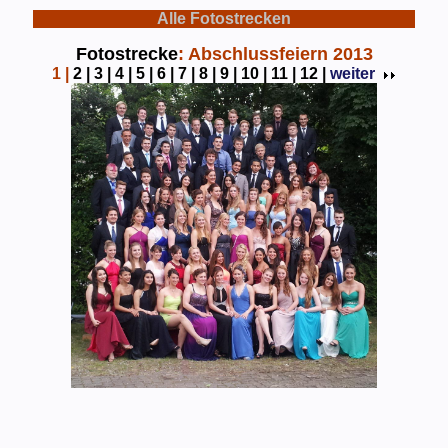
Alle Fotostrecken
Fotostrecke
: Abschlussfeiern 2013
1
|
2 |
3 |
4 |
5 |
6 |
7 |
8 |
9 |
10 |
11 |
12 |
weiter