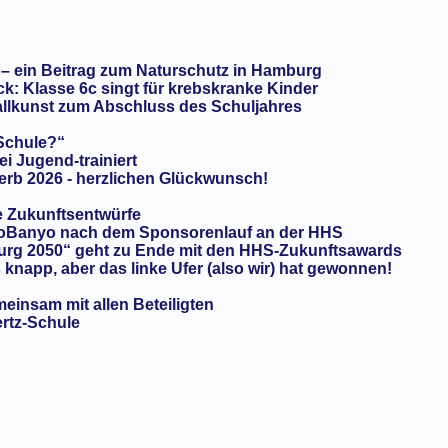
 – ein Beitrag zum Naturschutz in Hamburg
: Klasse 6c singt für krebskranke Kinder
llkunst zum Abschluss des Schuljahres
 Schule?“
ei Jugend-trainiert
rb 2026 - herzlichen Glückwunsch!
e Zukunftsentwürfe
oBanyo nach dem Sponsorenlauf an der HHS
urg 2050“ geht zu Ende mit den HHS-Zukunftsawards
knapp, aber das linke Ufer (also wir) hat gewonnen!
meinsam mit allen Beteiligten
ertz-Schule