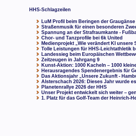
HHS-Schlagzeilen
LuM Profil beim Beringen der Graugänse
Straßenmusik für einen besonderen Zweck
Spannung an der Strafraumkante - Fußba
Chor- und Tanzprofile bei 6k United
Medienprojekt „Wie verändert KI unsere
Tolle Leistungen für HHS-Leichtathletik b
Landessieg beim Europäischen Wettbewe
Zeitzeugen in Jahrgang 9
Kunst-Aktion: 1000 Kacheln – 1000 klein
Herausragendes Spendenergebnis für G
Das Aktionsjahr „Unsere Zukunft - Hamb
Alsterschach 2026: Dieses Jahr wurde es 
Planetenrallye 2026 der HHS
Unser Projekt entwickelt sich weiter – ge
1. Platz für das Golf-Team der Heinrich-H