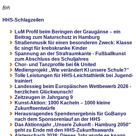
Brh
HHS-Schlagzeilen
LuM Profil beim Beringen der Graugänse – ein
Beitrag zum Naturschutz in Hamburg
Straßenmusik für einen besonderen Zweck: Klasse
6c singt für krebskranke Kinder
Spannung an der Strafraumkante - Fußballkunst
zum Abschluss des Schuljahres
Chor- und Tanzprofile bei 6k United
Medienprojekt „Wie verändert KI unsere Schule?“
Tolle Leistungen für HHS-Leichtathletik bei Jugend-
trainiert
Landessieg beim Europäischen Wettbewerb 2026 -
herzlichen Glückwunsch!
Zeitzeugen in Jahrgang 9
Kunst-Aktion: 1000 Kacheln – 1000 kleine
Zukunftsentwürfe
Herausragendes Spendenergebnis für GoBanyo
nach dem Sponsorenlauf an der HHS
Das Aktionsjahr „Unsere Zukunft - Hamburg 2050“
geht zu Ende mit den HHS-Zukunftsawards
Alsterschach 2026: Dieses Jahr wurde es knapp,