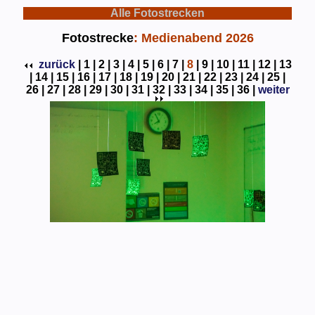
Alle Fotostrecken
Fotostrecke
: Medienabend 2026
zurück
|
1 |
2 |
3 |
4 |
5 |
6 |
7 |
8
|
9 |
10 |
11 |
12 |
13
|
14 |
15 |
16 |
17 |
18 |
19 |
20 |
21 |
22 |
23 |
24 |
25 |
26 |
27 |
28 |
29 |
30 |
31 |
32 |
33 |
34 |
35 |
36 |
weiter