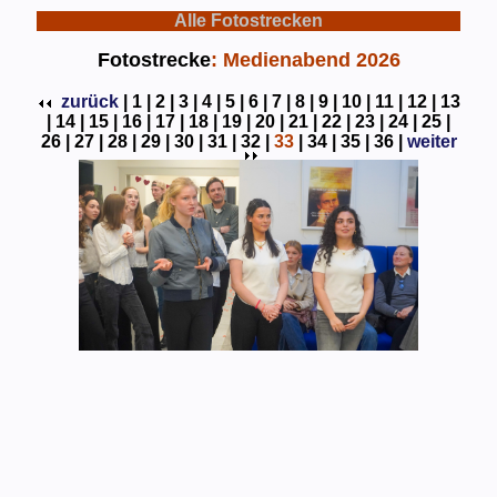
Alle Fotostrecken
Fotostrecke
: Medienabend 2026
zurück
|
1 |
2 |
3 |
4 |
5 |
6 |
7 |
8 |
9 |
10 |
11 |
12 |
13
|
14 |
15 |
16 |
17 |
18 |
19 |
20 |
21 |
22 |
23 |
24 |
25 |
26 |
27 |
28 |
29 |
30 |
31 |
32 |
33
|
34 |
35 |
36 |
weiter