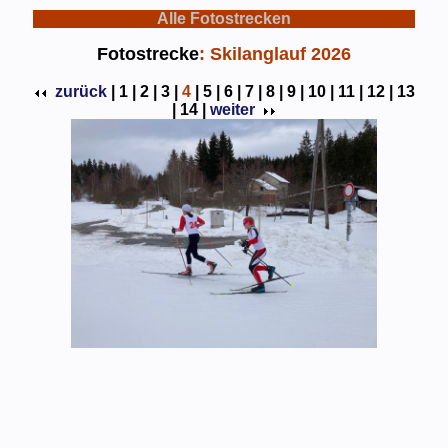
Alle Fotostrecken
Fotostrecke
: Skilanglauf 2026
zurück
|
1 |
2 |
3 |
4
|
5 |
6 |
7 |
8 |
9 |
10 |
11 |
12 |
13
|
14 |
weiter