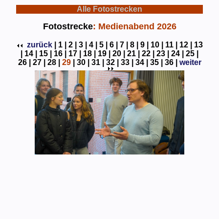
Alle Fotostrecken
Fotostrecke
: Medienabend 2026
zurück
|
1 |
2 |
3 |
4 |
5 |
6 |
7 |
8 |
9 |
10 |
11 |
12 |
13
|
14 |
15 |
16 |
17 |
18 |
19 |
20 |
21 |
22 |
23 |
24 |
25 |
26 |
27 |
28 |
29
|
30 |
31 |
32 |
33 |
34 |
35 |
36 |
weiter