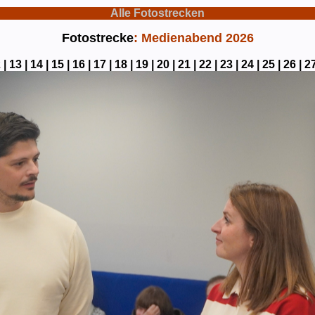
Alle Fotostrecken
Fotostrecke
: Medienabend 2026
 |
13 |
14 |
15 |
16 |
17 |
18 |
19 |
20 |
21 |
22 |
23 |
24 |
25 |
26 |
27