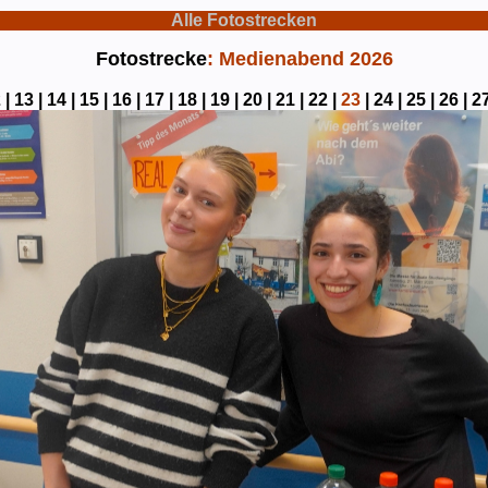
Alle Fotostrecken
Fotostrecke
: Medienabend 2026
 |
13 |
14 |
15 |
16 |
17 |
18 |
19 |
20 |
21 |
22 |
23
|
24 |
25 |
26 |
27