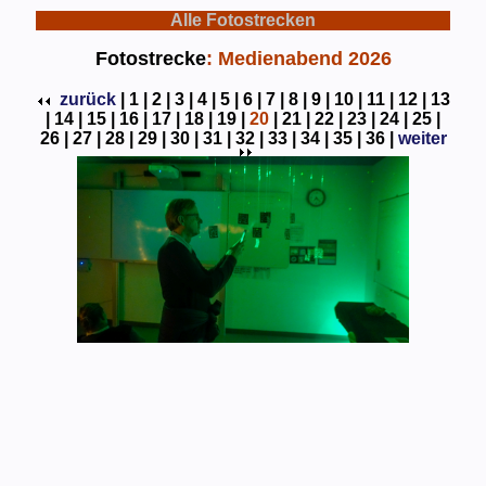
Alle Fotostrecken
Fotostrecke
: Medienabend 2026
zurück
|
1 |
2 |
3 |
4 |
5 |
6 |
7 |
8 |
9 |
10 |
11 |
12 |
13
|
14 |
15 |
16 |
17 |
18 |
19 |
20
|
21 |
22 |
23 |
24 |
25 |
26 |
27 |
28 |
29 |
30 |
31 |
32 |
33 |
34 |
35 |
36 |
weiter