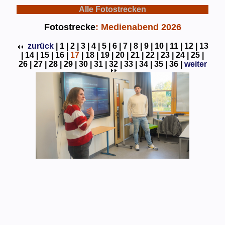
Alle Fotostrecken
Fotostrecke
: Medienabend 2026
zurück
|
1 |
2 |
3 |
4 |
5 |
6 |
7 |
8 |
9 |
10 |
11 |
12 |
13
|
14 |
15 |
16 |
17
|
18 |
19 |
20 |
21 |
22 |
23 |
24 |
25 |
26 |
27 |
28 |
29 |
30 |
31 |
32 |
33 |
34 |
35 |
36 |
weiter