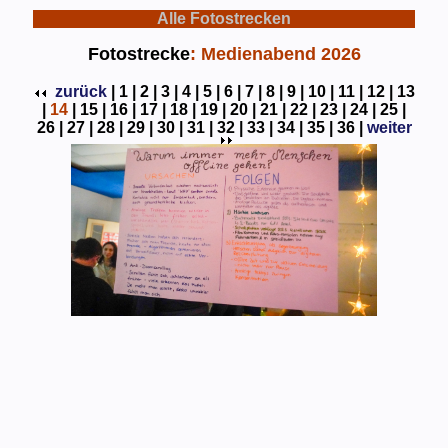
Alle Fotostrecken
Fotostrecke
: Medienabend 2026
zurück
|
1 |
2 |
3 |
4 |
5 |
6 |
7 |
8 |
9 |
10 |
11 |
12 |
13
|
14
|
15 |
16 |
17 |
18 |
19 |
20 |
21 |
22 |
23 |
24 |
25 |
26 |
27 |
28 |
29 |
30 |
31 |
32 |
33 |
34 |
35 |
36 |
weiter