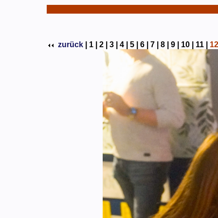
zurück
|
1 |
2 |
3 |
4 |
5 |
6 |
7 |
8 |
9 |
10 |
11 |
1