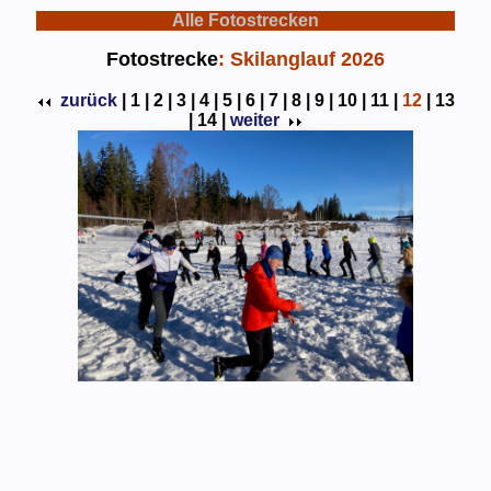
Alle Fotostrecken
Fotostrecke
: Skilanglauf 2026
zurück
|
1 |
2 |
3 |
4 |
5 |
6 |
7 |
8 |
9 |
10 |
11 |
12
|
13
|
14 |
weiter