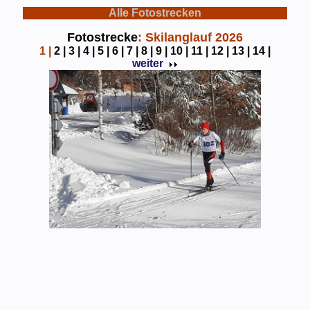
Alle Fotostrecken
Fotostrecke
: Skilanglauf 2026
1
|
2 |
3 |
4 |
5 |
6 |
7 |
8 |
9 |
10 |
11 |
12 |
13 |
14 |
weiter