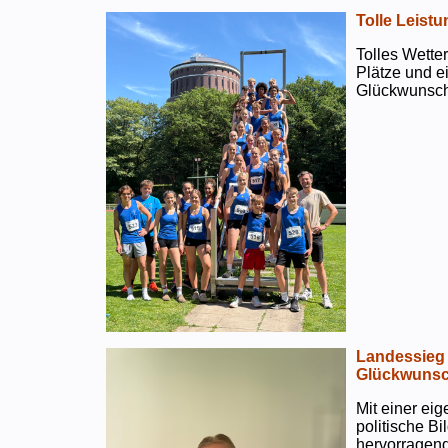
Tolle Leistu
Tolles Wetter
Plätze und e
Glückwunsch
Landessieg 
Glückwunsc
Mit einer ei
politische B
hervorragend