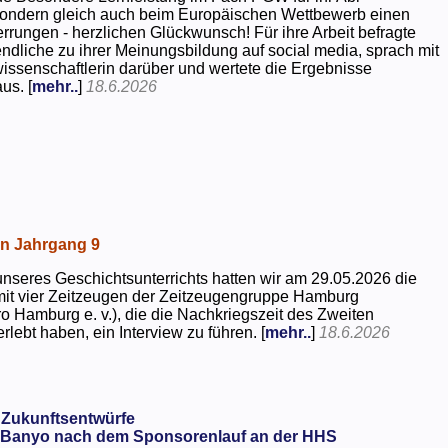
 sondern gleich auch beim Europäischen Wettbewerb einen
rrungen - herzlichen Glückwunsch! Für ihre Arbeit befragte
dliche zu ihrer Meinungsbildung auf social media, sprach mit
kwissenschaftlerin darüber und wertete die Ergebnisse
us. [
mehr..
]
18.6.2026
in Jahrgang 9
seres Geschichtsunterrichts hatten wir am 29.05.2026 die
mit vier Zeitzeugen der Zeitzeugengruppe Hamburg
o Hamburg e. v.), die die Nachkriegszeit des Zweiten
rlebt haben, ein Interview zu führen. [
mehr..
]
18.6.2026
 Zukunftsentwürfe
Banyo nach dem Sponsorenlauf an der HHS