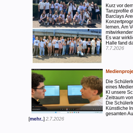
Kurz vor dem
Tanzprofile d
Barclays Are
Konzertprog
lernen. Am V
mitwirkenden
Es war wirkli
Halle fand d
7.7.2026
Medienproje
Die SchülerI
eines Medien
KI unsere Sc
Zeitraum von
Die SchülerI
Künstliche I
gesamten Auf
[
mehr..
]
2.7.2026