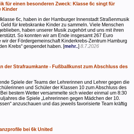
k für einen besonderen Zweck: Klasse 6c singt für
 Kinder
dklasse 6c, haben in der Hamburger Innenstadt Straßenmusik
 Geld für krebskranke Kinder zu sammeln. Viele Menschen
geblieben, haben unserer Musik zugehört und uns mit ihren
rstützt. So konnten wir am Ende insgesamt 267 Euro
e wir der Fördergemeinschaft Kinderkrebs-Zentrum Hamburg
 den Krebs“ gespendet haben. [
mehr..
]
8.7.2026
 der Strafraumkante - Fußballkunst zum Abschluss des
ende Spiele der Teams der Lehrerinnen und Lehrer gegen die
chülerinnen und Schüler der Klassen 10 zum Abschluss des
 Bei bestem Wetter versammelte sich wieder einmal um 8:30
uljahres die Spiele „Lehrerinnen gegen Mädchen der 10.
sen“ anzuschauen und das jeweils favorisierte Team kräftig
nzprofile bei 6k United