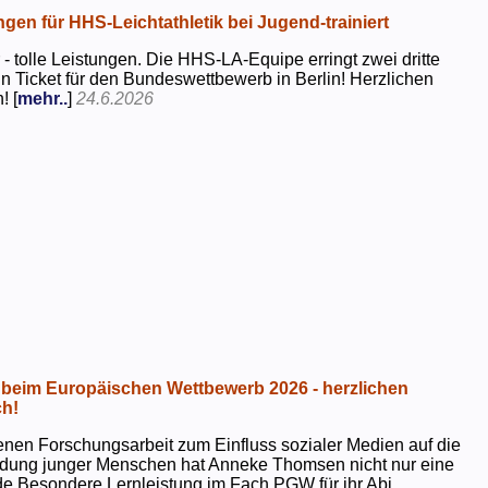
ngen für HHS-Leichtathletik bei Jugend-trainiert
 - tolle Leistungen. Die HHS-LA-Equipe erringt zwei dritte
in Ticket für den Bundeswettbewerb in Berlin! Herzlichen
! [
mehr..
]
24.6.2026
beim Europäischen Wettbewerb 2026 - herzlichen
h!
genen Forschungsarbeit zum Einfluss sozialer Medien auf die
ildung junger Menschen hat Anneke Thomsen nicht nur eine
e Besondere Lernleistung im Fach PGW für ihr Abi