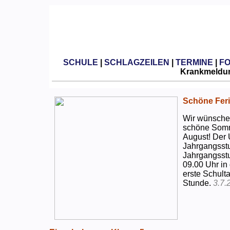
SCHULE
|
SCHLAGZEILEN
|
TERMINE
|
F
Krankmeldun
Schöne Feri
Wir wünschen
schöne Somm
August! Der 
Jahrgangsstu
Jahrgangsstu
09.00 Uhr in
erste Schulta
Stunde.
3.7.