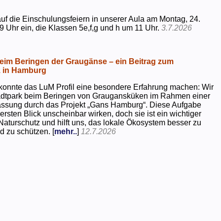
uf die Einschulungsfeiern in unserer Aula am Montag, 24.
9 Uhr ein, die Klassen 5e,f,g und h um 11 Uhr.
3.7.2026
beim Beringen der Graugänse – ein Beitrag zum
z in Hamburg
konnte das LuM Profil eine besondere Erfahrung machen: Wir
tadtpark beim Beringen von Graugansküken im Rahmen einer
assung durch das Projekt „Gans Hamburg“. Diese Aufgabe
rsten Blick unscheinbar wirken, doch sie ist ein wichtiger
Naturschutz und hilft uns, das lokale Ökosystem besser zu
d zu schützen. [
mehr..
]
12.7.2026