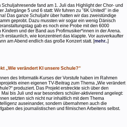
 Schuljahresende fand am 1. Juli das Highlight der Chor- und
er Jahrgänge 5 und 6 statt: Wir fuhren zu "6K United!" in die
na! Das ganze Schuljahr über hatten wir das zweistündige
ramm geprobt. Dazu mussten wir sogar ein wenig Dänisch
eranstaltungstag gab es noch eine Probe mit den 6000
 Kindern und der Band aus Profimusiker*innen in der Arena.
ch erstaunlich, wie konzentriert das klappte. Vor ausverkaufter
ann am Abend endlich das große Konzert statt. [
mehr..
]
kt „Wie verändert KI unsere Schule?“
nnen des Informatik-Kurses der Vorstufe haben im Rahmen
projekts einen eigenen TV-Beitrag zum Thema „Wie verändert
hule?“ produziert. Das Projekt erstreckte sich über den
 Mai bis Juli und war besonders schüler-aktivierend angelegt:
nnen setzten sich nicht nur inhaltlich mit dem Thema
ntelligenz auseinander, sondern übernahmen auch die
gaben des journalistischen und filmischen Arbeitens selbst.