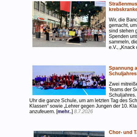
Straßenmusi
krebskranke
Wir, die Ban
gemacht, um
sind stehen 
Spenden unte
sammeln, di
e.V., „Knack
Spannung an
Schuljahres
Zwei mitreiß
Teams der S
Schuljahres.
Uhr die ganze Schule, um am letzten Tag des Sch
Klassen“ sowie „Lehrer gegen Jungen der 10. Klas
anzufeuern. [
mehr..
]
8.7.2026
Chor- und Ta