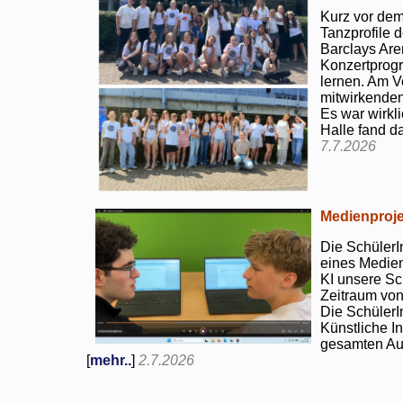
Kurz vor dem
Tanzprofile d
Barclays Are
Konzertprog
lernen. Am V
mitwirkenden
Es war wirkli
Halle fand d
7.7.2026
Medienproje
Die SchülerI
eines Medien
KI unsere Sc
Zeitraum von
Die SchülerI
Künstliche I
gesamten Auf
[
mehr..
]
2.7.2026