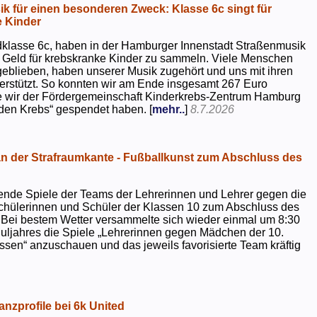
k für einen besonderen Zweck: Klasse 6c singt für
 Kinder
dklasse 6c, haben in der Hamburger Innenstadt Straßenmusik
 Geld für krebskranke Kinder zu sammeln. Viele Menschen
geblieben, haben unserer Musik zugehört und uns mit ihren
rstützt. So konnten wir am Ende insgesamt 267 Euro
e wir der Fördergemeinschaft Kinderkrebs-Zentrum Hamburg
 den Krebs“ gespendet haben. [
mehr..
]
8.7.2026
 der Strafraumkante - Fußballkunst zum Abschluss des
ende Spiele der Teams der Lehrerinnen und Lehrer gegen die
chülerinnen und Schüler der Klassen 10 zum Abschluss des
 Bei bestem Wetter versammelte sich wieder einmal um 8:30
uljahres die Spiele „Lehrerinnen gegen Mädchen der 10.
sen“ anzuschauen und das jeweils favorisierte Team kräftig
nzprofile bei 6k United