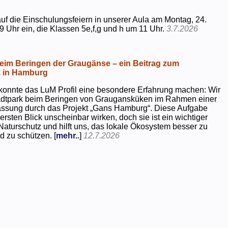
uf die Einschulungsfeiern in unserer Aula am Montag, 24.
9 Uhr ein, die Klassen 5e,f,g und h um 11 Uhr.
3.7.2026
beim Beringen der Graugänse – ein Beitrag zum
z in Hamburg
konnte das LuM Profil eine besondere Erfahrung machen: Wir
tadtpark beim Beringen von Graugansküken im Rahmen einer
assung durch das Projekt „Gans Hamburg“. Diese Aufgabe
rsten Blick unscheinbar wirken, doch sie ist ein wichtiger
Naturschutz und hilft uns, das lokale Ökosystem besser zu
d zu schützen. [
mehr..
]
12.7.2026