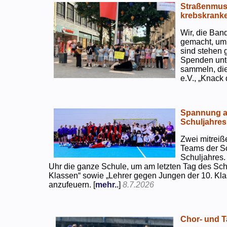
Straßenmusi
krebskranke
Wir, die Ban
gemacht, um
sind stehen 
Spenden unte
sammeln, di
e.V., „Knack
Spannung an
Schuljahres
Zwei mitreiß
Teams der S
Schuljahres.
Uhr die ganze Schule, um am letzten Tag des Sch
Klassen“ sowie „Lehrer gegen Jungen der 10. Klas
anzufeuern. [
mehr..
]
8.7.2026
Chor- und Ta