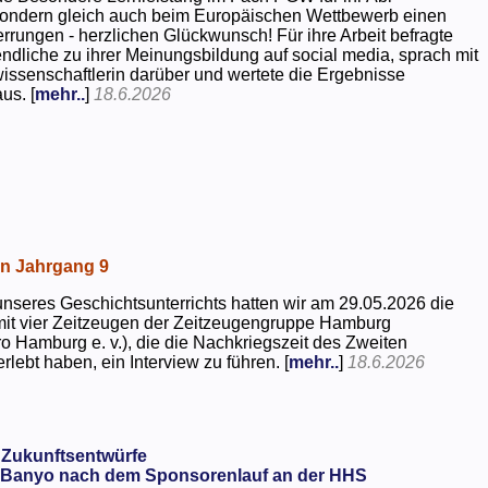
 sondern gleich auch beim Europäischen Wettbewerb einen
rrungen - herzlichen Glückwunsch! Für ihre Arbeit befragte
dliche zu ihrer Meinungsbildung auf social media, sprach mit
kwissenschaftlerin darüber und wertete die Ergebnisse
us. [
mehr..
]
18.6.2026
in Jahrgang 9
seres Geschichtsunterrichts hatten wir am 29.05.2026 die
mit vier Zeitzeugen der Zeitzeugengruppe Hamburg
o Hamburg e. v.), die die Nachkriegszeit des Zweiten
rlebt haben, ein Interview zu führen. [
mehr..
]
18.6.2026
 Zukunftsentwürfe
Banyo nach dem Sponsorenlauf an der HHS