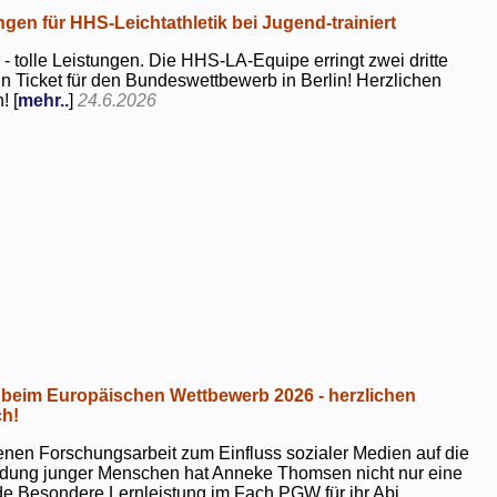
ngen für HHS-Leichtathletik bei Jugend-trainiert
 - tolle Leistungen. Die HHS-LA-Equipe erringt zwei dritte
in Ticket für den Bundeswettbewerb in Berlin! Herzlichen
! [
mehr..
]
24.6.2026
beim Europäischen Wettbewerb 2026 - herzlichen
h!
genen Forschungsarbeit zum Einfluss sozialer Medien auf die
ildung junger Menschen hat Anneke Thomsen nicht nur eine
e Besondere Lernleistung im Fach PGW für ihr Abi