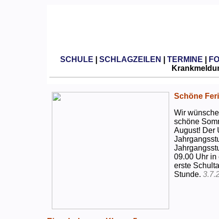
SCHULE
|
SCHLAGZEILEN
|
TERMINE
|
F
Krankmeldun
Schöne Feri
Wir wünschen
schöne Somm
August! Der 
Jahrgangsstu
Jahrgangsstu
09.00 Uhr in
erste Schulta
Stunde.
3.7.