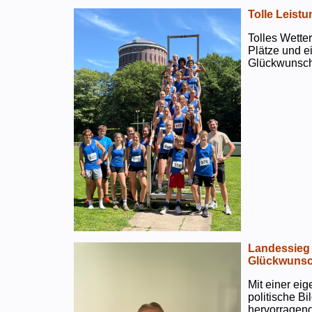
Tolle Leistu
Tolles Wetter
Plätze und e
Glückwunsch
Landessieg 
Glückwunsc
Mit einer ei
politische B
hervorragend