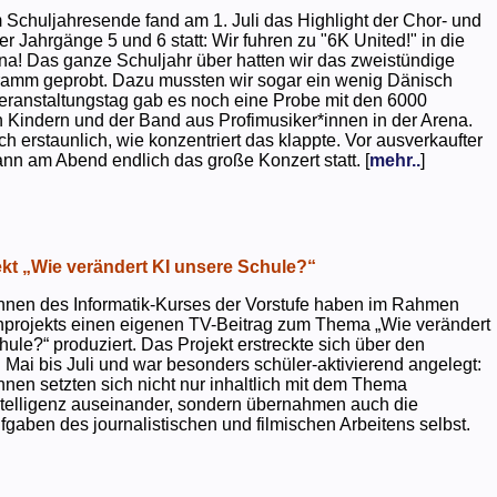
 Schuljahresende fand am 1. Juli das Highlight der Chor- und
er Jahrgänge 5 und 6 statt: Wir fuhren zu "6K United!" in die
na! Das ganze Schuljahr über hatten wir das zweistündige
ramm geprobt. Dazu mussten wir sogar ein wenig Dänisch
eranstaltungstag gab es noch eine Probe mit den 6000
 Kindern und der Band aus Profimusiker*innen in der Arena.
ch erstaunlich, wie konzentriert das klappte. Vor ausverkaufter
ann am Abend endlich das große Konzert statt. [
mehr..
]
kt „Wie verändert KI unsere Schule?“
nnen des Informatik-Kurses der Vorstufe haben im Rahmen
projekts einen eigenen TV-Beitrag zum Thema „Wie verändert
hule?“ produziert. Das Projekt erstreckte sich über den
 Mai bis Juli und war besonders schüler-aktivierend angelegt:
nnen setzten sich nicht nur inhaltlich mit dem Thema
ntelligenz auseinander, sondern übernahmen auch die
gaben des journalistischen und filmischen Arbeitens selbst.