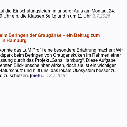
uf die Einschulungsfeiern in unserer Aula am Montag, 24.
9 Uhr ein, die Klassen 5e,f,g und h um 11 Uhr.
3.7.2026
beim Beringen der Graugänse – ein Beitrag zum
z in Hamburg
konnte das LuM Profil eine besondere Erfahrung machen: Wir
tadtpark beim Beringen von Graugansküken im Rahmen einer
assung durch das Projekt „Gans Hamburg“. Diese Aufgabe
rsten Blick unscheinbar wirken, doch sie ist ein wichtiger
Naturschutz und hilft uns, das lokale Ökosystem besser zu
d zu schützen. [
mehr..
]
12.7.2026