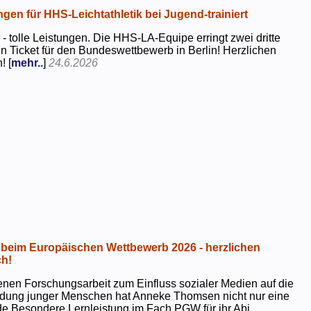
ngen für HHS-Leichtathletik bei Jugend-trainiert
 - tolle Leistungen. Die HHS-LA-Equipe erringt zwei dritte
in Ticket für den Bundeswettbewerb in Berlin! Herzlichen
! [
mehr..
]
24.6.2026
beim Europäischen Wettbewerb 2026 - herzlichen
h!
genen Forschungsarbeit zum Einfluss sozialer Medien auf die
ildung junger Menschen hat Anneke Thomsen nicht nur eine
e Besondere Lernleistung im Fach PGW für ihr Abi