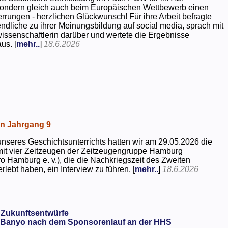
 sondern gleich auch beim Europäischen Wettbewerb einen
rrungen - herzlichen Glückwunsch! Für ihre Arbeit befragte
dliche zu ihrer Meinungsbildung auf social media, sprach mit
kwissenschaftlerin darüber und wertete die Ergebnisse
us. [
mehr..
]
18.6.2026
in Jahrgang 9
seres Geschichtsunterrichts hatten wir am 29.05.2026 die
mit vier Zeitzeugen der Zeitzeugengruppe Hamburg
o Hamburg e. v.), die die Nachkriegszeit des Zweiten
rlebt haben, ein Interview zu führen. [
mehr..
]
18.6.2026
 Zukunftsentwürfe
Banyo nach dem Sponsorenlauf an der HHS