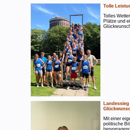
Tolle Leistu
Tolles Wetter
Plätze und e
Glückwunsch
Landessieg 
Glückwunsc
Mit einer ei
politische B
hervorragend