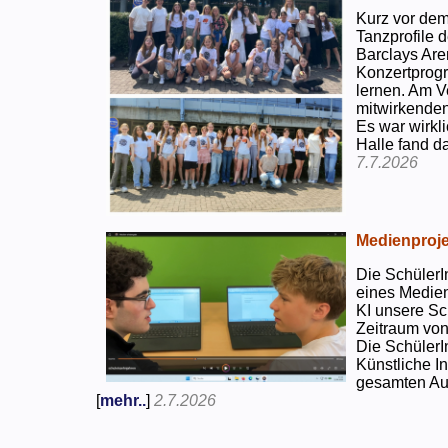
Kurz vor dem
Tanzprofile d
Barclays Are
Konzertprog
lernen. Am V
mitwirkenden
Es war wirkli
Halle fand d
7.7.2026
Medienproje
Die SchülerI
eines Medien
KI unsere Sc
Zeitraum von
Die SchülerI
Künstliche I
gesamten Auf
[
mehr..
]
2.7.2026