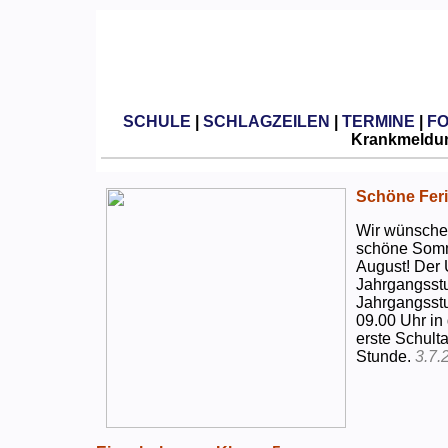
SCHULE
|
SCHLAGZEILEN
|
TERMINE
|
F
Krankmeldun
Schöne Feri
Wir wünschen
schöne Somm
August! Der 
Jahrgangsstu
Jahrgangsstu
09.00 Uhr in
erste Schulta
Stunde.
3.7.