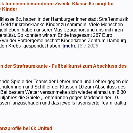
k für einen besonderen Zweck: Klasse 6c singt für
 Kinder
dklasse 6c, haben in der Hamburger Innenstadt Straßenmusik
 Geld für krebskranke Kinder zu sammeln. Viele Menschen
geblieben, haben unserer Musik zugehört und uns mit ihren
rstützt. So konnten wir am Ende insgesamt 267 Euro
e wir der Fördergemeinschaft Kinderkrebs-Zentrum Hamburg
 den Krebs“ gespendet haben. [
mehr..
]
8.7.2026
 der Strafraumkante - Fußballkunst zum Abschluss des
ende Spiele der Teams der Lehrerinnen und Lehrer gegen die
chülerinnen und Schüler der Klassen 10 zum Abschluss des
 Bei bestem Wetter versammelte sich wieder einmal um 8:30
uljahres die Spiele „Lehrerinnen gegen Mädchen der 10.
sen“ anzuschauen und das jeweils favorisierte Team kräftig
nzprofile bei 6k United