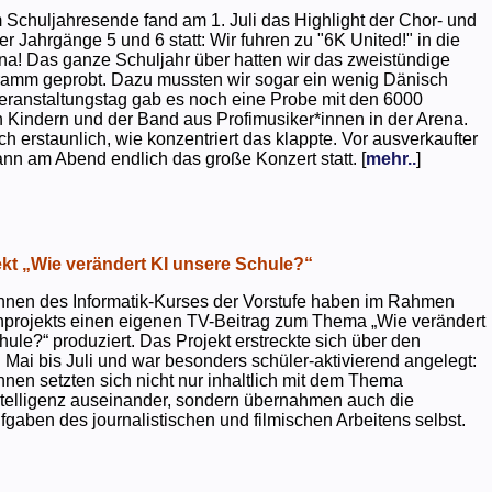
 Schuljahresende fand am 1. Juli das Highlight der Chor- und
er Jahrgänge 5 und 6 statt: Wir fuhren zu "6K United!" in die
na! Das ganze Schuljahr über hatten wir das zweistündige
ramm geprobt. Dazu mussten wir sogar ein wenig Dänisch
eranstaltungstag gab es noch eine Probe mit den 6000
 Kindern und der Band aus Profimusiker*innen in der Arena.
ch erstaunlich, wie konzentriert das klappte. Vor ausverkaufter
ann am Abend endlich das große Konzert statt. [
mehr..
]
kt „Wie verändert KI unsere Schule?“
nnen des Informatik-Kurses der Vorstufe haben im Rahmen
projekts einen eigenen TV-Beitrag zum Thema „Wie verändert
hule?“ produziert. Das Projekt erstreckte sich über den
 Mai bis Juli und war besonders schüler-aktivierend angelegt:
nnen setzten sich nicht nur inhaltlich mit dem Thema
ntelligenz auseinander, sondern übernahmen auch die
gaben des journalistischen und filmischen Arbeitens selbst.