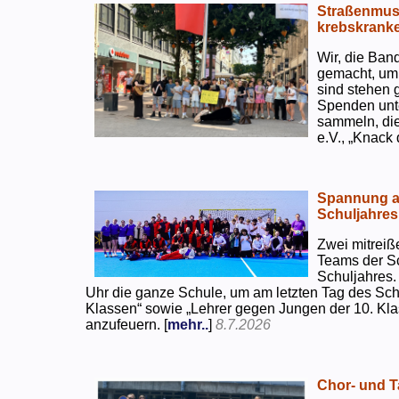
Straßenmusi
krebskranke
Wir, die Ban
gemacht, um
sind stehen 
Spenden unte
sammeln, di
e.V., „Knack
Spannung an
Schuljahres
Zwei mitreiß
Teams der S
Schuljahres.
Uhr die ganze Schule, um am letzten Tag des Sch
Klassen“ sowie „Lehrer gegen Jungen der 10. Klas
anzufeuern. [
mehr..
]
8.7.2026
Chor- und Ta