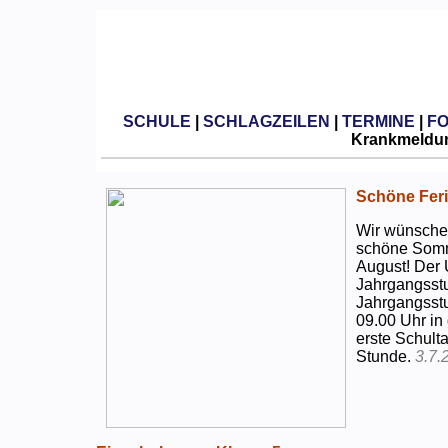
SCHULE
|
SCHLAGZEILEN
|
TERMINE
|
F
Krankmeldun
Schöne Feri
Wir wünschen
schöne Somm
August! Der 
Jahrgangsstu
Jahrgangsstu
09.00 Uhr in
erste Schulta
Stunde.
3.7.