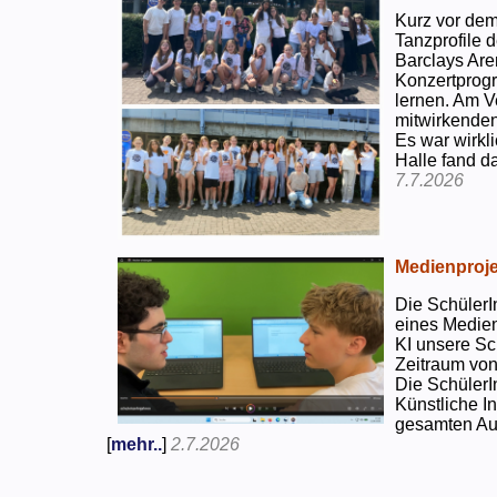
Kurz vor dem
Tanzprofile d
Barclays Are
Konzertprog
lernen. Am V
mitwirkenden
Es war wirkli
Halle fand d
7.7.2026
Medienproje
Die SchülerI
eines Medien
KI unsere Sc
Zeitraum von
Die SchülerI
Künstliche I
gesamten Auf
[
mehr..
]
2.7.2026