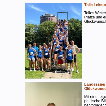
Tolle Leistu
Tolles Wetter
Plätze und e
Glückwunsch
Landessieg 
Glückwunsc
Mit einer ei
politische B
hervorragend