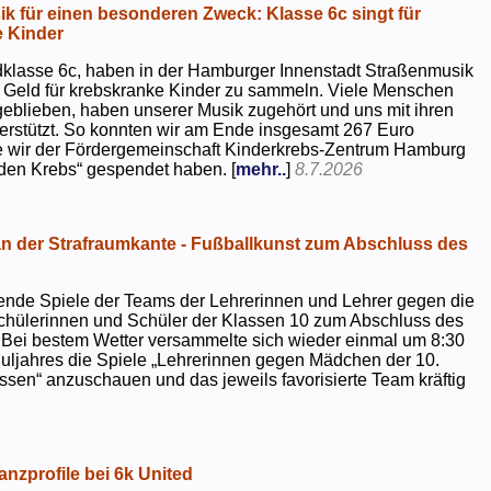
k für einen besonderen Zweck: Klasse 6c singt für
 Kinder
dklasse 6c, haben in der Hamburger Innenstadt Straßenmusik
 Geld für krebskranke Kinder zu sammeln. Viele Menschen
geblieben, haben unserer Musik zugehört und uns mit ihren
rstützt. So konnten wir am Ende insgesamt 267 Euro
e wir der Fördergemeinschaft Kinderkrebs-Zentrum Hamburg
 den Krebs“ gespendet haben. [
mehr..
]
8.7.2026
 der Strafraumkante - Fußballkunst zum Abschluss des
ende Spiele der Teams der Lehrerinnen und Lehrer gegen die
chülerinnen und Schüler der Klassen 10 zum Abschluss des
 Bei bestem Wetter versammelte sich wieder einmal um 8:30
uljahres die Spiele „Lehrerinnen gegen Mädchen der 10.
sen“ anzuschauen und das jeweils favorisierte Team kräftig
nzprofile bei 6k United