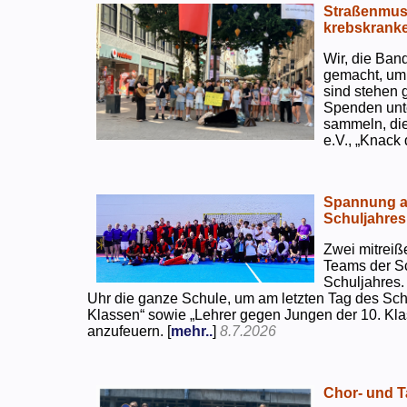
Straßenmusi
krebskranke
Wir, die Ban
gemacht, um
sind stehen 
Spenden unte
sammeln, di
e.V., „Knack
Spannung an
Schuljahres
Zwei mitreiß
Teams der S
Schuljahres.
Uhr die ganze Schule, um am letzten Tag des Sch
Klassen“ sowie „Lehrer gegen Jungen der 10. Klas
anzufeuern. [
mehr..
]
8.7.2026
Chor- und Ta