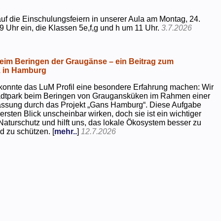
uf die Einschulungsfeiern in unserer Aula am Montag, 24.
9 Uhr ein, die Klassen 5e,f,g und h um 11 Uhr.
3.7.2026
beim Beringen der Graugänse – ein Beitrag zum
z in Hamburg
konnte das LuM Profil eine besondere Erfahrung machen: Wir
tadtpark beim Beringen von Graugansküken im Rahmen einer
assung durch das Projekt „Gans Hamburg“. Diese Aufgabe
rsten Blick unscheinbar wirken, doch sie ist ein wichtiger
Naturschutz und hilft uns, das lokale Ökosystem besser zu
d zu schützen. [
mehr..
]
12.7.2026