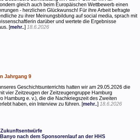
 sondern gleich auch beim Europäischen Wettbewerb einen
rrungen - herzlichen Glückwunsch! Für ihre Arbeit befragte
dliche zu ihrer Meinungsbildung auf social media, sprach mit
kwissenschaftlerin darüber und wertete die Ergebnisse
us. [
mehr..
]
18.6.2026
in Jahrgang 9
seres Geschichtsunterrichts hatten wir am 29.05.2026 die
mit vier Zeitzeugen der Zeitzeugengruppe Hamburg
o Hamburg e. v.), die die Nachkriegszeit des Zweiten
rlebt haben, ein Interview zu führen. [
mehr..
]
18.6.2026
 Zukunftsentwürfe
Banyo nach dem Sponsorenlauf an der HHS