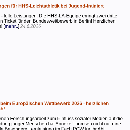
ngen für HHS-Leichtathletik bei Jugend-trainiert
 - tolle Leistungen. Die HHS-LA-Equipe erringt zwei dritte
in Ticket für den Bundeswettbewerb in Berlin! Herzlichen
! [
mehr..
]
24.6.2026
beim Europäischen Wettbewerb 2026 - herzlichen
h!
genen Forschungsarbeit zum Einfluss sozialer Medien auf die
ildung junger Menschen hat Anneke Thomsen nicht nur eine
e Besondere Lernleistung im Fach PGW für ihr Abi