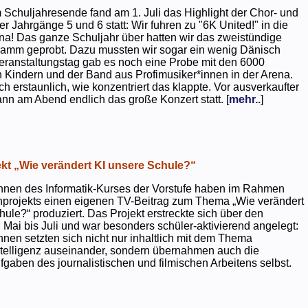
 Schuljahresende fand am 1. Juli das Highlight der Chor- und
er Jahrgänge 5 und 6 statt: Wir fuhren zu "6K United!" in die
na! Das ganze Schuljahr über hatten wir das zweistündige
ramm geprobt. Dazu mussten wir sogar ein wenig Dänisch
eranstaltungstag gab es noch eine Probe mit den 6000
 Kindern und der Band aus Profimusiker*innen in der Arena.
ch erstaunlich, wie konzentriert das klappte. Vor ausverkaufter
ann am Abend endlich das große Konzert statt. [
mehr..
]
kt „Wie verändert KI unsere Schule?“
nnen des Informatik-Kurses der Vorstufe haben im Rahmen
projekts einen eigenen TV-Beitrag zum Thema „Wie verändert
hule?“ produziert. Das Projekt erstreckte sich über den
 Mai bis Juli und war besonders schüler-aktivierend angelegt:
nnen setzten sich nicht nur inhaltlich mit dem Thema
ntelligenz auseinander, sondern übernahmen auch die
gaben des journalistischen und filmischen Arbeitens selbst.