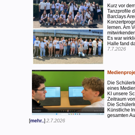
Kurz vor dem
Tanzprofile d
Barclays Are
Konzertprog
lernen. Am V
mitwirkenden
Es war wirkli
Halle fand d
7.7.2026
Medienproje
Die SchülerI
eines Medien
KI unsere Sc
Zeitraum von
Die SchülerI
Künstliche I
gesamten Auf
[
mehr..
]
2.7.2026