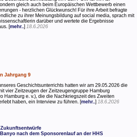
 sondern gleich auch beim Europäischen Wettbewerb einen
rrungen - herzlichen Glückwunsch! Für ihre Arbeit befragte
dliche zu ihrer Meinungsbildung auf social media, sprach mit
kwissenschaftlerin darüber und wertete die Ergebnisse
us. [
mehr..
]
18.6.2026
in Jahrgang 9
seres Geschichtsunterrichts hatten wir am 29.05.2026 die
mit vier Zeitzeugen der Zeitzeugengruppe Hamburg
o Hamburg e. v.), die die Nachkriegszeit des Zweiten
rlebt haben, ein Interview zu führen. [
mehr..
]
18.6.2026
 Zukunftsentwürfe
Banyo nach dem Sponsorenlauf an der HHS