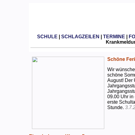
SCHULE
|
SCHLAGZEILEN
|
TERMINE
|
F
Krankmeldun
Schöne Feri
Wir wünschen
schöne Somm
August! Der 
Jahrgangsstu
Jahrgangsstu
09.00 Uhr in
erste Schulta
Stunde.
3.7.