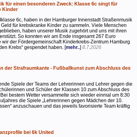
k für einen besonderen Zweck: Klasse 6c singt für
 Kinder
dklasse 6c, haben in der Hamburger Innenstadt Straßenmusik
 Geld für krebskranke Kinder zu sammeln. Viele Menschen
geblieben, haben unserer Musik zugehört und uns mit ihren
rstützt. So konnten wir am Ende insgesamt 267 Euro
e wir der Fördergemeinschaft Kinderkrebs-Zentrum Hamburg
 den Krebs“ gespendet haben. [
mehr..
]
8.7.2026
 der Strafraumkante - Fußballkunst zum Abschluss des
ende Spiele der Teams der Lehrerinnen und Lehrer gegen die
chülerinnen und Schüler der Klassen 10 zum Abschluss des
 Bei bestem Wetter versammelte sich wieder einmal um 8:30
uljahres die Spiele „Lehrerinnen gegen Mädchen der 10.
sen“ anzuschauen und das jeweils favorisierte Team kräftig
nzprofile bei 6k United