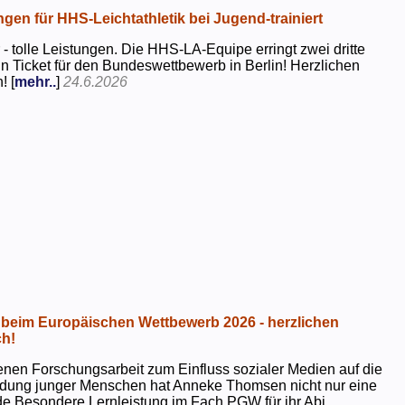
ngen für HHS-Leichtathletik bei Jugend-trainiert
 - tolle Leistungen. Die HHS-LA-Equipe erringt zwei dritte
in Ticket für den Bundeswettbewerb in Berlin! Herzlichen
! [
mehr..
]
24.6.2026
beim Europäischen Wettbewerb 2026 - herzlichen
h!
genen Forschungsarbeit zum Einfluss sozialer Medien auf die
ildung junger Menschen hat Anneke Thomsen nicht nur eine
e Besondere Lernleistung im Fach PGW für ihr Abi