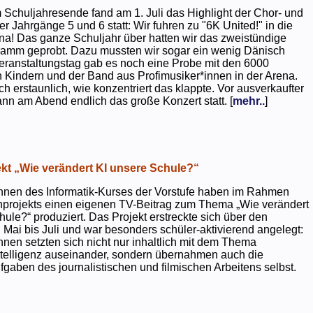
 Schuljahresende fand am 1. Juli das Highlight der Chor- und
er Jahrgänge 5 und 6 statt: Wir fuhren zu "6K United!" in die
na! Das ganze Schuljahr über hatten wir das zweistündige
ramm geprobt. Dazu mussten wir sogar ein wenig Dänisch
eranstaltungstag gab es noch eine Probe mit den 6000
 Kindern und der Band aus Profimusiker*innen in der Arena.
ch erstaunlich, wie konzentriert das klappte. Vor ausverkaufter
ann am Abend endlich das große Konzert statt. [
mehr..
]
kt „Wie verändert KI unsere Schule?“
nnen des Informatik-Kurses der Vorstufe haben im Rahmen
projekts einen eigenen TV-Beitrag zum Thema „Wie verändert
hule?“ produziert. Das Projekt erstreckte sich über den
 Mai bis Juli und war besonders schüler-aktivierend angelegt:
nnen setzten sich nicht nur inhaltlich mit dem Thema
ntelligenz auseinander, sondern übernahmen auch die
gaben des journalistischen und filmischen Arbeitens selbst.