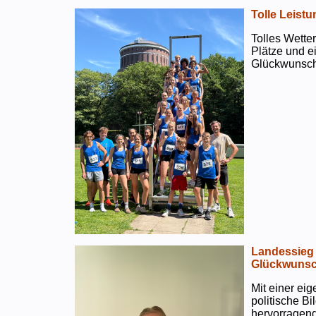
Tolle Leistu
Tolles Wetter
Plätze und e
Glückwunsch
Landessieg 
Glückwunsc
Mit einer ei
politische B
hervorragend