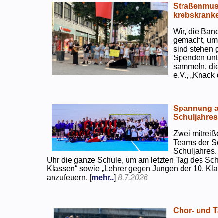
Straßenmusi
krebskranke
Wir, die Ban
gemacht, um
sind stehen 
Spenden unte
sammeln, di
e.V., „Knack
Spannung an
Schuljahres
Zwei mitreiß
Teams der S
Schuljahres.
Uhr die ganze Schule, um am letzten Tag des Sch
Klassen“ sowie „Lehrer gegen Jungen der 10. Klas
anzufeuern. [
mehr..
]
8.7.2026
Chor- und Ta