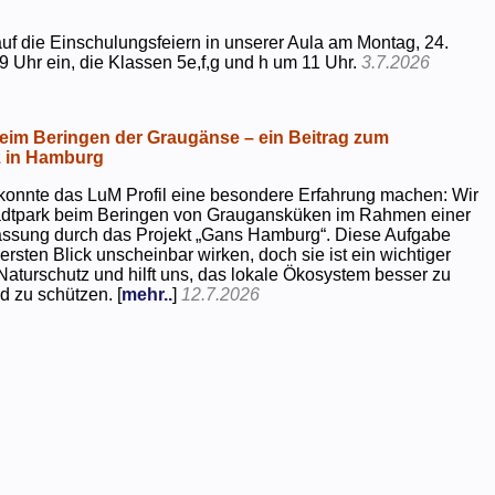
uf die Einschulungsfeiern in unserer Aula am Montag, 24.
9 Uhr ein, die Klassen 5e,f,g und h um 11 Uhr.
3.7.2026
beim Beringen der Graugänse – ein Beitrag zum
z in Hamburg
konnte das LuM Profil eine besondere Erfahrung machen: Wir
tadtpark beim Beringen von Graugansküken im Rahmen einer
assung durch das Projekt „Gans Hamburg“. Diese Aufgabe
rsten Blick unscheinbar wirken, doch sie ist ein wichtiger
Naturschutz und hilft uns, das lokale Ökosystem besser zu
d zu schützen. [
mehr..
]
12.7.2026