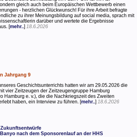
 sondern gleich auch beim Europäischen Wettbewerb einen
rrungen - herzlichen Glückwunsch! Für ihre Arbeit befragte
dliche zu ihrer Meinungsbildung auf social media, sprach mit
kwissenschaftlerin darüber und wertete die Ergebnisse
us. [
mehr..
]
18.6.2026
in Jahrgang 9
seres Geschichtsunterrichts hatten wir am 29.05.2026 die
mit vier Zeitzeugen der Zeitzeugengruppe Hamburg
o Hamburg e. v.), die die Nachkriegszeit des Zweiten
rlebt haben, ein Interview zu führen. [
mehr..
]
18.6.2026
 Zukunftsentwürfe
Banyo nach dem Sponsorenlauf an der HHS