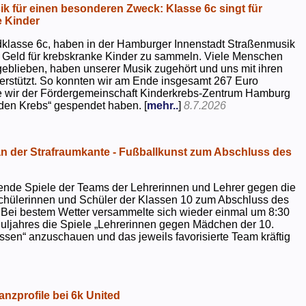
k für einen besonderen Zweck: Klasse 6c singt für
 Kinder
dklasse 6c, haben in der Hamburger Innenstadt Straßenmusik
 Geld für krebskranke Kinder zu sammeln. Viele Menschen
geblieben, haben unserer Musik zugehört und uns mit ihren
rstützt. So konnten wir am Ende insgesamt 267 Euro
e wir der Fördergemeinschaft Kinderkrebs-Zentrum Hamburg
 den Krebs“ gespendet haben. [
mehr..
]
8.7.2026
 der Strafraumkante - Fußballkunst zum Abschluss des
ende Spiele der Teams der Lehrerinnen und Lehrer gegen die
chülerinnen und Schüler der Klassen 10 zum Abschluss des
 Bei bestem Wetter versammelte sich wieder einmal um 8:30
uljahres die Spiele „Lehrerinnen gegen Mädchen der 10.
sen“ anzuschauen und das jeweils favorisierte Team kräftig
nzprofile bei 6k United