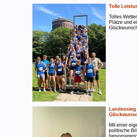
Tolle Leistu
Tolles Wetter
Plätze und e
Glückwunsch
Landessieg 
Glückwunsc
Mit einer ei
politische B
hervorragend