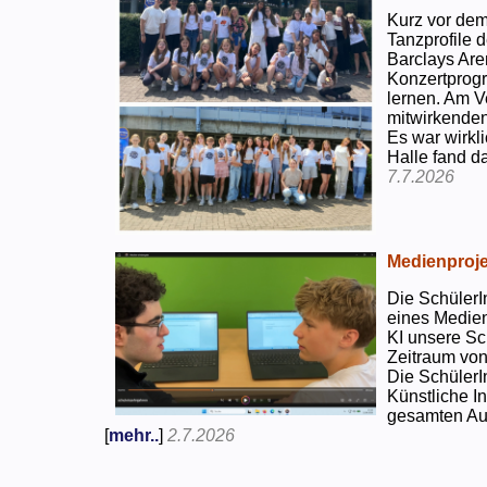
Kurz vor dem
Tanzprofile d
Barclays Are
Konzertprog
lernen. Am V
mitwirkenden
Es war wirkli
Halle fand d
7.7.2026
Medienproje
Die SchülerI
eines Medien
KI unsere Sc
Zeitraum von
Die SchülerI
Künstliche I
gesamten Auf
[
mehr..
]
2.7.2026