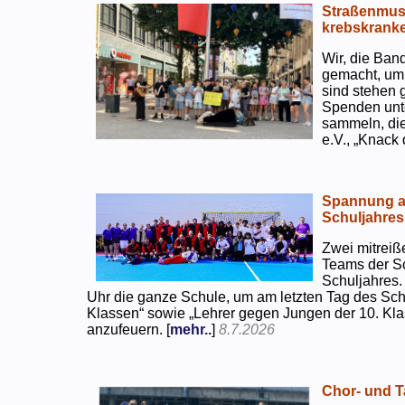
Straßenmusi
krebskranke
Wir, die Ban
gemacht, um
sind stehen 
Spenden unte
sammeln, di
e.V., „Knack
Spannung an
Schuljahres
Zwei mitreiß
Teams der S
Schuljahres.
Uhr die ganze Schule, um am letzten Tag des Sch
Klassen“ sowie „Lehrer gegen Jungen der 10. Klas
anzufeuern. [
mehr..
]
8.7.2026
Chor- und Ta