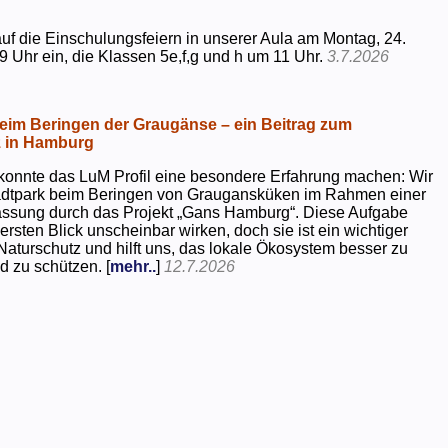
uf die Einschulungsfeiern in unserer Aula am Montag, 24.
9 Uhr ein, die Klassen 5e,f,g und h um 11 Uhr.
3.7.2026
beim Beringen der Graugänse – ein Beitrag zum
z in Hamburg
konnte das LuM Profil eine besondere Erfahrung machen: Wir
tadtpark beim Beringen von Graugansküken im Rahmen einer
assung durch das Projekt „Gans Hamburg“. Diese Aufgabe
rsten Blick unscheinbar wirken, doch sie ist ein wichtiger
Naturschutz und hilft uns, das lokale Ökosystem besser zu
d zu schützen. [
mehr..
]
12.7.2026