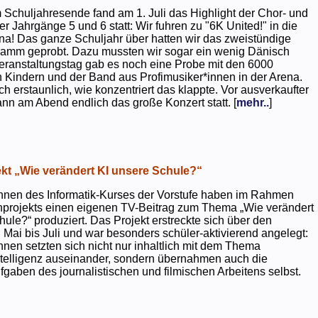
 Schuljahresende fand am 1. Juli das Highlight der Chor- und
er Jahrgänge 5 und 6 statt: Wir fuhren zu "6K United!" in die
na! Das ganze Schuljahr über hatten wir das zweistündige
ramm geprobt. Dazu mussten wir sogar ein wenig Dänisch
eranstaltungstag gab es noch eine Probe mit den 6000
 Kindern und der Band aus Profimusiker*innen in der Arena.
ch erstaunlich, wie konzentriert das klappte. Vor ausverkaufter
ann am Abend endlich das große Konzert statt. [
mehr..
]
kt „Wie verändert KI unsere Schule?“
nnen des Informatik-Kurses der Vorstufe haben im Rahmen
projekts einen eigenen TV-Beitrag zum Thema „Wie verändert
hule?“ produziert. Das Projekt erstreckte sich über den
 Mai bis Juli und war besonders schüler-aktivierend angelegt:
nnen setzten sich nicht nur inhaltlich mit dem Thema
ntelligenz auseinander, sondern übernahmen auch die
gaben des journalistischen und filmischen Arbeitens selbst.