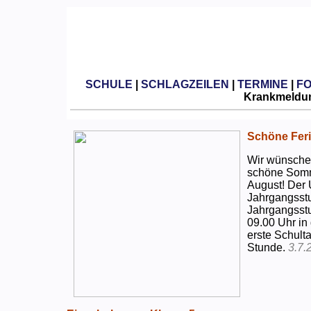
SCHULE
|
SCHLAGZEILEN
|
TERMINE
|
F
Krankmeldun
Schöne Feri
Wir wünschen
schöne Somm
August! Der 
Jahrgangsstu
Jahrgangsstu
09.00 Uhr in
erste Schulta
Stunde.
3.7.