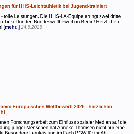
ngen für HHS-Leichtathletik bei Jugend-trainiert
 - tolle Leistungen. Die HHS-LA-Equipe erringt zwei dritte
in Ticket für den Bundeswettbewerb in Berlin! Herzlichen
! [
mehr..
]
24.6.2026
beim Europäischen Wettbewerb 2026 - herzlichen
h!
genen Forschungsarbeit zum Einfluss sozialer Medien auf die
ildung junger Menschen hat Anneke Thomsen nicht nur eine
e Besondere Lernleistung im Fach PGW für ihr Abi