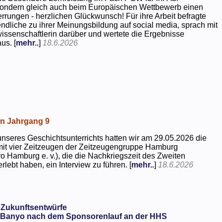
 sondern gleich auch beim Europäischen Wettbewerb einen
rrungen - herzlichen Glückwunsch! Für ihre Arbeit befragte
dliche zu ihrer Meinungsbildung auf social media, sprach mit
kwissenschaftlerin darüber und wertete die Ergebnisse
us. [
mehr..
]
18.6.2026
in Jahrgang 9
seres Geschichtsunterrichts hatten wir am 29.05.2026 die
mit vier Zeitzeugen der Zeitzeugengruppe Hamburg
o Hamburg e. v.), die die Nachkriegszeit des Zweiten
rlebt haben, ein Interview zu führen. [
mehr..
]
18.6.2026
 Zukunftsentwürfe
Banyo nach dem Sponsorenlauf an der HHS