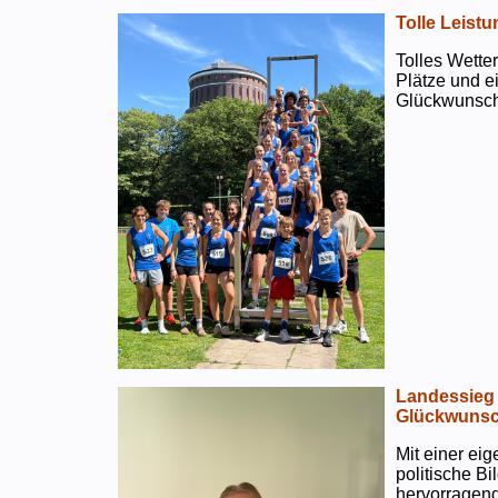
Tolle Leistu
Tolles Wetter
Plätze und e
Glückwunsch
Landessieg 
Glückwunsc
Mit einer ei
politische B
hervorragend