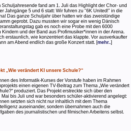
 Schuljahresende fand am 1. Juli das Highlight der Chor- und
er Jahrgänge 5 und 6 statt: Wir fuhren zu "6K United!" in die
na! Das ganze Schuljahr über hatten wir das zweistündige
ramm geprobt. Dazu mussten wir sogar ein wenig Dänisch
eranstaltungstag gab es noch eine Probe mit den 6000
 Kindern und der Band aus Profimusiker*innen in der Arena.
ch erstaunlich, wie konzentriert das klappte. Vor ausverkaufter
ann am Abend endlich das große Konzert statt. [
mehr..
]
kt „Wie verändert KI unsere Schule?“
nnen des Informatik-Kurses der Vorstufe haben im Rahmen
projekts einen eigenen TV-Beitrag zum Thema „Wie verändert
hule?“ produziert. Das Projekt erstreckte sich über den
 Mai bis Juli und war besonders schüler-aktivierend angelegt:
nnen setzten sich nicht nur inhaltlich mit dem Thema
ntelligenz auseinander, sondern übernahmen auch die
gaben des journalistischen und filmischen Arbeitens selbst.