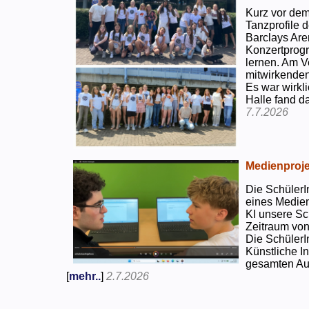
Kurz vor dem
Tanzprofile d
Barclays Are
Konzertprog
lernen. Am V
mitwirkenden
Es war wirkli
Halle fand d
7.7.2026
Medienproje
Die SchülerI
eines Medien
KI unsere Sc
Zeitraum von
Die SchülerI
Künstliche I
gesamten Auf
[
mehr..
]
2.7.2026