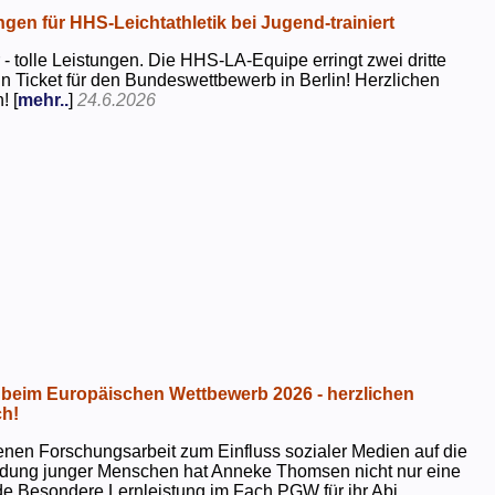
ngen für HHS-Leichtathletik bei Jugend-trainiert
 - tolle Leistungen. Die HHS-LA-Equipe erringt zwei dritte
in Ticket für den Bundeswettbewerb in Berlin! Herzlichen
! [
mehr..
]
24.6.2026
beim Europäischen Wettbewerb 2026 - herzlichen
h!
genen Forschungsarbeit zum Einfluss sozialer Medien auf die
ildung junger Menschen hat Anneke Thomsen nicht nur eine
e Besondere Lernleistung im Fach PGW für ihr Abi