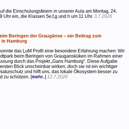
uf die Einschulungsfeiern in unserer Aula am Montag, 24.
9 Uhr ein, die Klassen 5e,f,g und h um 11 Uhr.
3.7.2026
beim Beringen der Graugänse – ein Beitrag zum
z in Hamburg
konnte das LuM Profil eine besondere Erfahrung machen: Wir
tadtpark beim Beringen von Graugansküken im Rahmen einer
assung durch das Projekt „Gans Hamburg“. Diese Aufgabe
rsten Blick unscheinbar wirken, doch sie ist ein wichtiger
Naturschutz und hilft uns, das lokale Ökosystem besser zu
d zu schützen. [
mehr..
]
12.7.2026