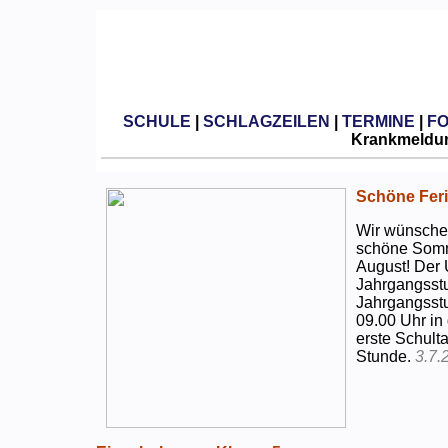
SCHULE
|
SCHLAGZEILEN
|
TERMINE
|
F
Krankmeldun
Schöne Feri
Wir wünschen
schöne Somm
August! Der 
Jahrgangsstu
Jahrgangsstu
09.00 Uhr in
erste Schulta
Stunde.
3.7.