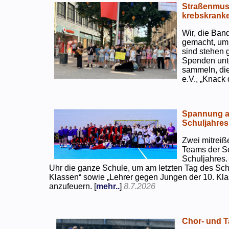
Straßenmusi
krebskranke
Wir, die Ban
gemacht, um
sind stehen 
Spenden unte
sammeln, di
e.V., „Knack
Spannung an
Schuljahres
Zwei mitreiß
Teams der S
Schuljahres.
Uhr die ganze Schule, um am letzten Tag des Sch
Klassen“ sowie „Lehrer gegen Jungen der 10. Klas
anzufeuern. [
mehr..
]
8.7.2026
Chor- und Ta