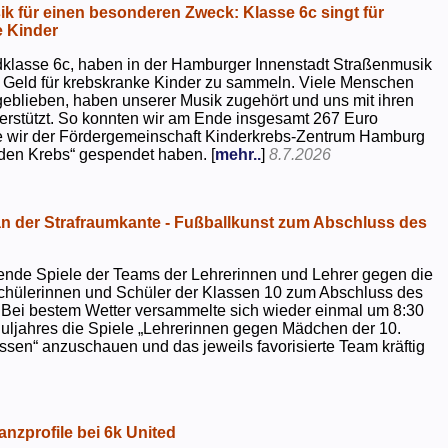
k für einen besonderen Zweck: Klasse 6c singt für
 Kinder
dklasse 6c, haben in der Hamburger Innenstadt Straßenmusik
 Geld für krebskranke Kinder zu sammeln. Viele Menschen
geblieben, haben unserer Musik zugehört und uns mit ihren
rstützt. So konnten wir am Ende insgesamt 267 Euro
e wir der Fördergemeinschaft Kinderkrebs-Zentrum Hamburg
 den Krebs“ gespendet haben. [
mehr..
]
8.7.2026
 der Strafraumkante - Fußballkunst zum Abschluss des
ende Spiele der Teams der Lehrerinnen und Lehrer gegen die
chülerinnen und Schüler der Klassen 10 zum Abschluss des
 Bei bestem Wetter versammelte sich wieder einmal um 8:30
uljahres die Spiele „Lehrerinnen gegen Mädchen der 10.
sen“ anzuschauen und das jeweils favorisierte Team kräftig
nzprofile bei 6k United