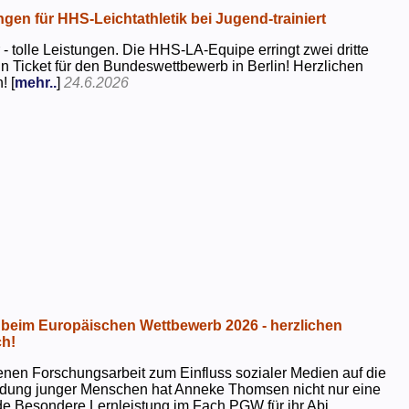
ngen für HHS-Leichtathletik bei Jugend-trainiert
 - tolle Leistungen. Die HHS-LA-Equipe erringt zwei dritte
in Ticket für den Bundeswettbewerb in Berlin! Herzlichen
! [
mehr..
]
24.6.2026
beim Europäischen Wettbewerb 2026 - herzlichen
h!
genen Forschungsarbeit zum Einfluss sozialer Medien auf die
ildung junger Menschen hat Anneke Thomsen nicht nur eine
e Besondere Lernleistung im Fach PGW für ihr Abi