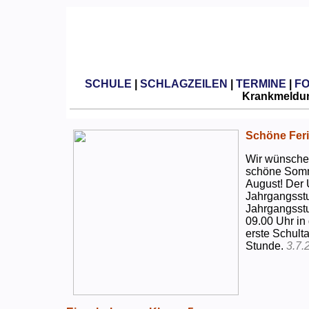
SCHULE
|
SCHLAGZEILEN
|
TERMINE
|
F
Krankmeldun
Schöne Feri
Wir wünschen
schöne Somm
August! Der 
Jahrgangsstu
Jahrgangsstu
09.00 Uhr in
erste Schulta
Stunde.
3.7.