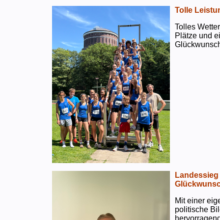
Tolle Leistu
Tolles Wetter
Plätze und e
Glückwunsch
Landessieg 
Glückwunsc
Mit einer ei
politische B
hervorragend