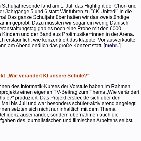
 Schuljahresende fand am 1. Juli das Highlight der Chor- und
er Jahrgänge 5 und 6 statt: Wir fuhren zu "6K United!" in die
na! Das ganze Schuljahr über hatten wir das zweistündige
ramm geprobt. Dazu mussten wir sogar ein wenig Dänisch
eranstaltungstag gab es noch eine Probe mit den 6000
 Kindern und der Band aus Profimusiker*innen in der Arena.
ch erstaunlich, wie konzentriert das klappte. Vor ausverkaufter
ann am Abend endlich das große Konzert statt. [
mehr..
]
kt „Wie verändert KI unsere Schule?“
nnen des Informatik-Kurses der Vorstufe haben im Rahmen
projekts einen eigenen TV-Beitrag zum Thema „Wie verändert
hule?“ produziert. Das Projekt erstreckte sich über den
 Mai bis Juli und war besonders schüler-aktivierend angelegt:
nnen setzten sich nicht nur inhaltlich mit dem Thema
ntelligenz auseinander, sondern übernahmen auch die
gaben des journalistischen und filmischen Arbeitens selbst.