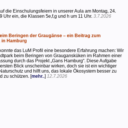
uf die Einschulungsfeiern in unserer Aula am Montag, 24.
9 Uhr ein, die Klassen 5e,f,g und h um 11 Uhr.
3.7.2026
beim Beringen der Graugänse – ein Beitrag zum
z in Hamburg
konnte das LuM Profil eine besondere Erfahrung machen: Wir
tadtpark beim Beringen von Graugansküken im Rahmen einer
assung durch das Projekt „Gans Hamburg“. Diese Aufgabe
rsten Blick unscheinbar wirken, doch sie ist ein wichtiger
Naturschutz und hilft uns, das lokale Ökosystem besser zu
d zu schützen. [
mehr..
]
12.7.2026