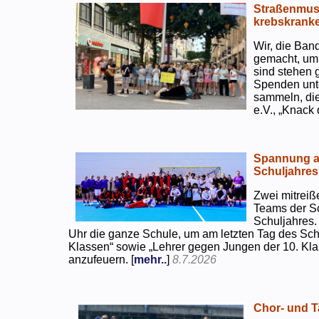
Straßenmusi
krebskranke
Wir, die Ban
gemacht, um
sind stehen 
Spenden unte
sammeln, di
e.V., „Knack
Spannung an
Schuljahres
Zwei mitreiß
Teams der S
Schuljahres.
Uhr die ganze Schule, um am letzten Tag des Sch
Klassen“ sowie „Lehrer gegen Jungen der 10. Klas
anzufeuern. [
mehr..
]
8.7.2026
Chor- und Ta