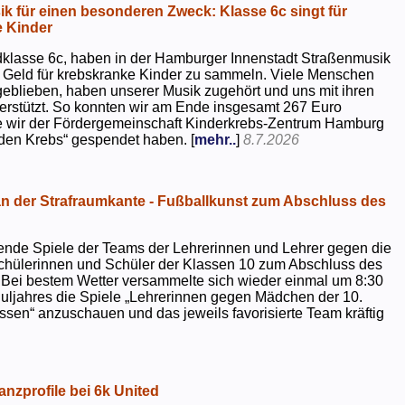
k für einen besonderen Zweck: Klasse 6c singt für
 Kinder
dklasse 6c, haben in der Hamburger Innenstadt Straßenmusik
 Geld für krebskranke Kinder zu sammeln. Viele Menschen
geblieben, haben unserer Musik zugehört und uns mit ihren
rstützt. So konnten wir am Ende insgesamt 267 Euro
e wir der Fördergemeinschaft Kinderkrebs-Zentrum Hamburg
 den Krebs“ gespendet haben. [
mehr..
]
8.7.2026
 der Strafraumkante - Fußballkunst zum Abschluss des
ende Spiele der Teams der Lehrerinnen und Lehrer gegen die
chülerinnen und Schüler der Klassen 10 zum Abschluss des
 Bei bestem Wetter versammelte sich wieder einmal um 8:30
uljahres die Spiele „Lehrerinnen gegen Mädchen der 10.
sen“ anzuschauen und das jeweils favorisierte Team kräftig
nzprofile bei 6k United