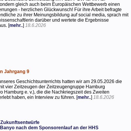
 sondern gleich auch beim Europäischen Wettbewerb einen
rrungen - herzlichen Glückwunsch! Für ihre Arbeit befragte
dliche zu ihrer Meinungsbildung auf social media, sprach mit
kwissenschaftlerin darüber und wertete die Ergebnisse
us. [
mehr..
]
18.6.2026
in Jahrgang 9
seres Geschichtsunterrichts hatten wir am 29.05.2026 die
mit vier Zeitzeugen der Zeitzeugengruppe Hamburg
o Hamburg e. v.), die die Nachkriegszeit des Zweiten
rlebt haben, ein Interview zu führen. [
mehr..
]
18.6.2026
 Zukunftsentwürfe
Banyo nach dem Sponsorenlauf an der HHS