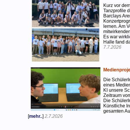
Kurz vor dem
Tanzprofile d
Barclays Are
Konzertprog
lernen. Am V
mitwirkenden
Es war wirkli
Halle fand d
7.7.2026
Medienproje
Die SchülerI
eines Medien
KI unsere Sc
Zeitraum von
Die SchülerI
Künstliche I
gesamten Auf
[
mehr..
]
2.7.2026