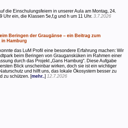
uf die Einschulungsfeiern in unserer Aula am Montag, 24.
9 Uhr ein, die Klassen 5e,f,g und h um 11 Uhr.
3.7.2026
beim Beringen der Graugänse – ein Beitrag zum
z in Hamburg
konnte das LuM Profil eine besondere Erfahrung machen: Wir
tadtpark beim Beringen von Graugansküken im Rahmen einer
assung durch das Projekt „Gans Hamburg“. Diese Aufgabe
rsten Blick unscheinbar wirken, doch sie ist ein wichtiger
Naturschutz und hilft uns, das lokale Ökosystem besser zu
d zu schützen. [
mehr..
]
12.7.2026