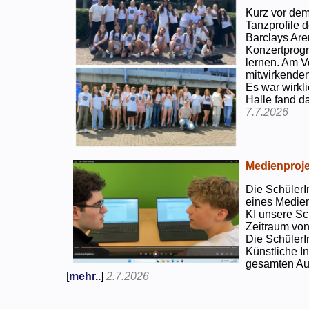
Kurz vor dem
Tanzprofile d
Barclays Are
Konzertprog
lernen. Am V
mitwirkenden
Es war wirkli
Halle fand d
7.7.2026
Medienproje
Die SchülerI
eines Medien
KI unsere Sc
Zeitraum von
Die SchülerI
Künstliche I
gesamten Auf
[
mehr..
]
2.7.2026