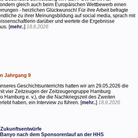
 sondern gleich auch beim Europäischen Wettbewerb einen
rrungen - herzlichen Glückwunsch! Für ihre Arbeit befragte
dliche zu ihrer Meinungsbildung auf social media, sprach mit
kwissenschaftlerin darüber und wertete die Ergebnisse
us. [
mehr..
]
18.6.2026
in Jahrgang 9
seres Geschichtsunterrichts hatten wir am 29.05.2026 die
mit vier Zeitzeugen der Zeitzeugengruppe Hamburg
o Hamburg e. v.), die die Nachkriegszeit des Zweiten
rlebt haben, ein Interview zu führen. [
mehr..
]
18.6.2026
 Zukunftsentwürfe
Banyo nach dem Sponsorenlauf an der HHS