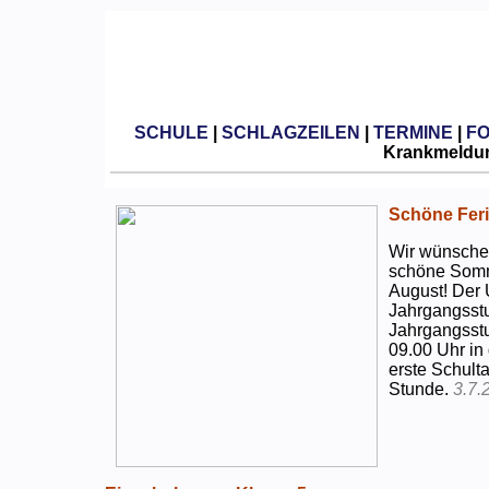
SCHULE
|
SCHLAGZEILEN
|
TERMINE
|
F
Krankmeldun
Schöne Feri
Wir wünschen
schöne Somm
August! Der 
Jahrgangsstu
Jahrgangsstu
09.00 Uhr in
erste Schulta
Stunde.
3.7.