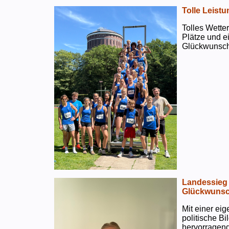
Tolle Leistu
Tolles Wetter
Plätze und e
Glückwunsch
Landessieg 
Glückwunsc
Mit einer ei
politische B
hervorragend