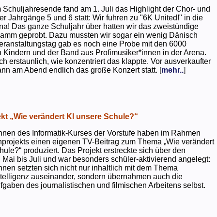
 Schuljahresende fand am 1. Juli das Highlight der Chor- und
er Jahrgänge 5 und 6 statt: Wir fuhren zu "6K United!" in die
na! Das ganze Schuljahr über hatten wir das zweistündige
ramm geprobt. Dazu mussten wir sogar ein wenig Dänisch
eranstaltungstag gab es noch eine Probe mit den 6000
 Kindern und der Band aus Profimusiker*innen in der Arena.
ch erstaunlich, wie konzentriert das klappte. Vor ausverkaufter
ann am Abend endlich das große Konzert statt. [
mehr..
]
kt „Wie verändert KI unsere Schule?“
nnen des Informatik-Kurses der Vorstufe haben im Rahmen
projekts einen eigenen TV-Beitrag zum Thema „Wie verändert
hule?“ produziert. Das Projekt erstreckte sich über den
 Mai bis Juli und war besonders schüler-aktivierend angelegt:
nnen setzten sich nicht nur inhaltlich mit dem Thema
ntelligenz auseinander, sondern übernahmen auch die
gaben des journalistischen und filmischen Arbeitens selbst.