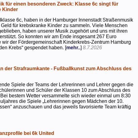
k für einen besonderen Zweck: Klasse 6c singt für
 Kinder
dklasse 6c, haben in der Hamburger Innenstadt Straßenmusik
 Geld für krebskranke Kinder zu sammeln. Viele Menschen
geblieben, haben unserer Musik zugehört und uns mit ihren
rstützt. So konnten wir am Ende insgesamt 267 Euro
e wir der Fördergemeinschaft Kinderkrebs-Zentrum Hamburg
 den Krebs“ gespendet haben. [
mehr..
]
8.7.2026
 der Strafraumkante - Fußballkunst zum Abschluss des
ende Spiele der Teams der Lehrerinnen und Lehrer gegen die
chülerinnen und Schüler der Klassen 10 zum Abschluss des
 Bei bestem Wetter versammelte sich wieder einmal um 8:30
uljahres die Spiele „Lehrerinnen gegen Mädchen der 10.
sen“ anzuschauen und das jeweils favorisierte Team kräftig
nzprofile bei 6k United