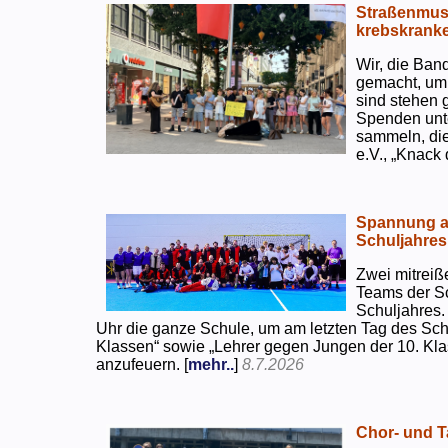
Straßenmusi
krebskranke
Wir, die Ban
gemacht, um
sind stehen 
Spenden unte
sammeln, di
e.V., „Knack
Spannung an
Schuljahres
Zwei mitreiß
Teams der S
Schuljahres.
Uhr die ganze Schule, um am letzten Tag des Sch
Klassen“ sowie „Lehrer gegen Jungen der 10. Klas
anzufeuern. [
mehr..
]
8.7.2026
Chor- und Ta