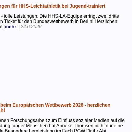
ngen für HHS-Leichtathletik bei Jugend-trainiert
 - tolle Leistungen. Die HHS-LA-Equipe erringt zwei dritte
in Ticket für den Bundeswettbewerb in Berlin! Herzlichen
! [
mehr..
]
24.6.2026
beim Europäischen Wettbewerb 2026 - herzlichen
h!
genen Forschungsarbeit zum Einfluss sozialer Medien auf die
ildung junger Menschen hat Anneke Thomsen nicht nur eine
e Besondere Lernleistung im Fach PGW für ihr Abi