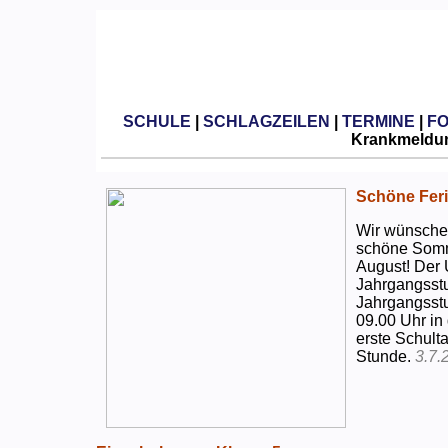
SCHULE
|
SCHLAGZEILEN
|
TERMINE
|
F
Krankmeldun
Schöne Feri
Wir wünschen
schöne Somm
August! Der 
Jahrgangsstu
Jahrgangsstu
09.00 Uhr in
erste Schulta
Stunde.
3.7.