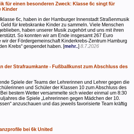
k für einen besonderen Zweck: Klasse 6c singt für
 Kinder
dklasse 6c, haben in der Hamburger Innenstadt Straßenmusik
 Geld für krebskranke Kinder zu sammeln. Viele Menschen
geblieben, haben unserer Musik zugehört und uns mit ihren
rstützt. So konnten wir am Ende insgesamt 267 Euro
e wir der Fördergemeinschaft Kinderkrebs-Zentrum Hamburg
 den Krebs“ gespendet haben. [
mehr..
]
8.7.2026
 der Strafraumkante - Fußballkunst zum Abschluss des
ende Spiele der Teams der Lehrerinnen und Lehrer gegen die
chülerinnen und Schüler der Klassen 10 zum Abschluss des
 Bei bestem Wetter versammelte sich wieder einmal um 8:30
uljahres die Spiele „Lehrerinnen gegen Mädchen der 10.
sen“ anzuschauen und das jeweils favorisierte Team kräftig
nzprofile bei 6k United