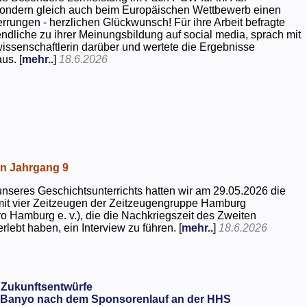
 sondern gleich auch beim Europäischen Wettbewerb einen
rrungen - herzlichen Glückwunsch! Für ihre Arbeit befragte
dliche zu ihrer Meinungsbildung auf social media, sprach mit
kwissenschaftlerin darüber und wertete die Ergebnisse
us. [
mehr..
]
18.6.2026
in Jahrgang 9
seres Geschichtsunterrichts hatten wir am 29.05.2026 die
mit vier Zeitzeugen der Zeitzeugengruppe Hamburg
o Hamburg e. v.), die die Nachkriegszeit des Zweiten
rlebt haben, ein Interview zu führen. [
mehr..
]
18.6.2026
 Zukunftsentwürfe
Banyo nach dem Sponsorenlauf an der HHS