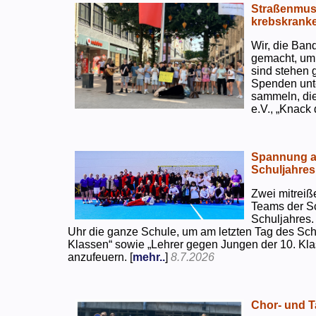
Straßenmusi
krebskranke
Wir, die Ban
gemacht, um
sind stehen 
Spenden unte
sammeln, di
e.V., „Knack
Spannung an
Schuljahres
Zwei mitreiß
Teams der S
Schuljahres.
Uhr die ganze Schule, um am letzten Tag des Sch
Klassen“ sowie „Lehrer gegen Jungen der 10. Klas
anzufeuern. [
mehr..
]
8.7.2026
Chor- und Ta