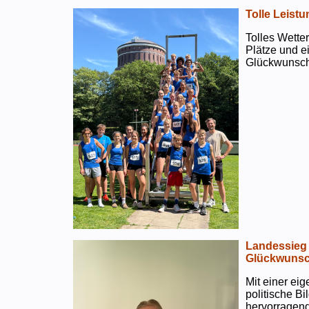
Tolle Leistu
Tolles Wetter
Plätze und e
Glückwunsch
Landessieg 
Glückwunsc
Mit einer ei
politische B
hervorragend