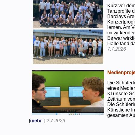
Kurz vor dem
Tanzprofile d
Barclays Are
Konzertprog
lernen. Am V
mitwirkenden
Es war wirkli
Halle fand d
7.7.2026
Medienproje
Die SchülerI
eines Medien
KI unsere Sc
Zeitraum von
Die SchülerI
Künstliche I
gesamten Auf
[
mehr..
]
2.7.2026