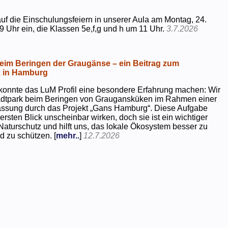
uf die Einschulungsfeiern in unserer Aula am Montag, 24.
9 Uhr ein, die Klassen 5e,f,g und h um 11 Uhr.
3.7.2026
beim Beringen der Graugänse – ein Beitrag zum
z in Hamburg
konnte das LuM Profil eine besondere Erfahrung machen: Wir
tadtpark beim Beringen von Graugansküken im Rahmen einer
assung durch das Projekt „Gans Hamburg“. Diese Aufgabe
rsten Blick unscheinbar wirken, doch sie ist ein wichtiger
Naturschutz und hilft uns, das lokale Ökosystem besser zu
d zu schützen. [
mehr..
]
12.7.2026