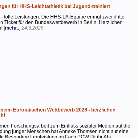
ngen für HHS-Leichtathletik bei Jugend-trainiert
 - tolle Leistungen. Die HHS-LA-Equipe erringt zwei dritte
in Ticket für den Bundeswettbewerb in Berlin! Herzlichen
! [
mehr..
]
24.6.2026
beim Europäischen Wettbewerb 2026 - herzlichen
h!
genen Forschungsarbeit zum Einfluss sozialer Medien auf die
ildung junger Menschen hat Anneke Thomsen nicht nur eine
e Besondere Lernleistung im Fach PGW für ihr Abi