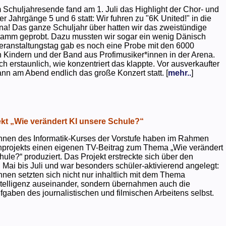
 Schuljahresende fand am 1. Juli das Highlight der Chor- und
er Jahrgänge 5 und 6 statt: Wir fuhren zu "6K United!" in die
na! Das ganze Schuljahr über hatten wir das zweistündige
ramm geprobt. Dazu mussten wir sogar ein wenig Dänisch
eranstaltungstag gab es noch eine Probe mit den 6000
 Kindern und der Band aus Profimusiker*innen in der Arena.
ch erstaunlich, wie konzentriert das klappte. Vor ausverkaufter
ann am Abend endlich das große Konzert statt. [
mehr..
]
kt „Wie verändert KI unsere Schule?“
nnen des Informatik-Kurses der Vorstufe haben im Rahmen
projekts einen eigenen TV-Beitrag zum Thema „Wie verändert
hule?“ produziert. Das Projekt erstreckte sich über den
 Mai bis Juli und war besonders schüler-aktivierend angelegt:
nnen setzten sich nicht nur inhaltlich mit dem Thema
ntelligenz auseinander, sondern übernahmen auch die
gaben des journalistischen und filmischen Arbeitens selbst.