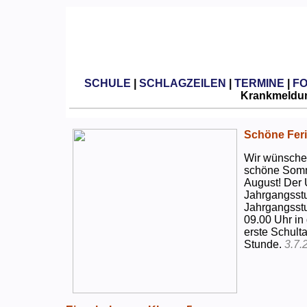
SCHULE
|
SCHLAGZEILEN
|
TERMINE
|
F
Krankmeldun
Schöne Feri
Wir wünschen
schöne Somm
August! Der 
Jahrgangsstu
Jahrgangsstu
09.00 Uhr in
erste Schulta
Stunde.
3.7.