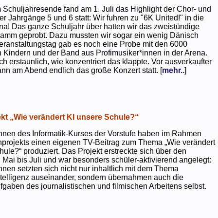
 Schuljahresende fand am 1. Juli das Highlight der Chor- und
er Jahrgänge 5 und 6 statt: Wir fuhren zu "6K United!" in die
na! Das ganze Schuljahr über hatten wir das zweistündige
ramm geprobt. Dazu mussten wir sogar ein wenig Dänisch
eranstaltungstag gab es noch eine Probe mit den 6000
 Kindern und der Band aus Profimusiker*innen in der Arena.
ch erstaunlich, wie konzentriert das klappte. Vor ausverkaufter
ann am Abend endlich das große Konzert statt. [
mehr..
]
kt „Wie verändert KI unsere Schule?“
nnen des Informatik-Kurses der Vorstufe haben im Rahmen
projekts einen eigenen TV-Beitrag zum Thema „Wie verändert
hule?“ produziert. Das Projekt erstreckte sich über den
 Mai bis Juli und war besonders schüler-aktivierend angelegt:
nnen setzten sich nicht nur inhaltlich mit dem Thema
ntelligenz auseinander, sondern übernahmen auch die
gaben des journalistischen und filmischen Arbeitens selbst.