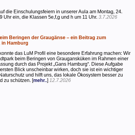
uf die Einschulungsfeiern in unserer Aula am Montag, 24.
9 Uhr ein, die Klassen 5e,f,g und h um 11 Uhr.
3.7.2026
beim Beringen der Graugänse – ein Beitrag zum
z in Hamburg
konnte das LuM Profil eine besondere Erfahrung machen: Wir
tadtpark beim Beringen von Graugansküken im Rahmen einer
assung durch das Projekt „Gans Hamburg“. Diese Aufgabe
rsten Blick unscheinbar wirken, doch sie ist ein wichtiger
Naturschutz und hilft uns, das lokale Ökosystem besser zu
d zu schützen. [
mehr..
]
12.7.2026