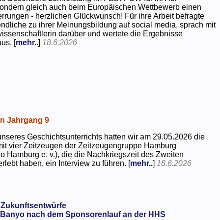
 sondern gleich auch beim Europäischen Wettbewerb einen
rrungen - herzlichen Glückwunsch! Für ihre Arbeit befragte
dliche zu ihrer Meinungsbildung auf social media, sprach mit
kwissenschaftlerin darüber und wertete die Ergebnisse
us. [
mehr..
]
18.6.2026
in Jahrgang 9
seres Geschichtsunterrichts hatten wir am 29.05.2026 die
mit vier Zeitzeugen der Zeitzeugengruppe Hamburg
o Hamburg e. v.), die die Nachkriegszeit des Zweiten
rlebt haben, ein Interview zu führen. [
mehr..
]
18.6.2026
 Zukunftsentwürfe
Banyo nach dem Sponsorenlauf an der HHS