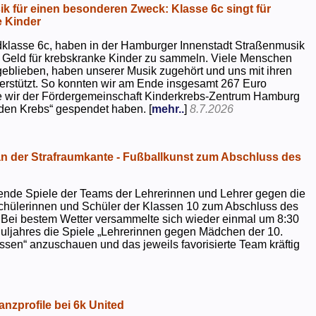
k für einen besonderen Zweck: Klasse 6c singt für
 Kinder
dklasse 6c, haben in der Hamburger Innenstadt Straßenmusik
 Geld für krebskranke Kinder zu sammeln. Viele Menschen
geblieben, haben unserer Musik zugehört und uns mit ihren
rstützt. So konnten wir am Ende insgesamt 267 Euro
e wir der Fördergemeinschaft Kinderkrebs-Zentrum Hamburg
 den Krebs“ gespendet haben. [
mehr..
]
8.7.2026
 der Strafraumkante - Fußballkunst zum Abschluss des
ende Spiele der Teams der Lehrerinnen und Lehrer gegen die
chülerinnen und Schüler der Klassen 10 zum Abschluss des
 Bei bestem Wetter versammelte sich wieder einmal um 8:30
uljahres die Spiele „Lehrerinnen gegen Mädchen der 10.
sen“ anzuschauen und das jeweils favorisierte Team kräftig
nzprofile bei 6k United