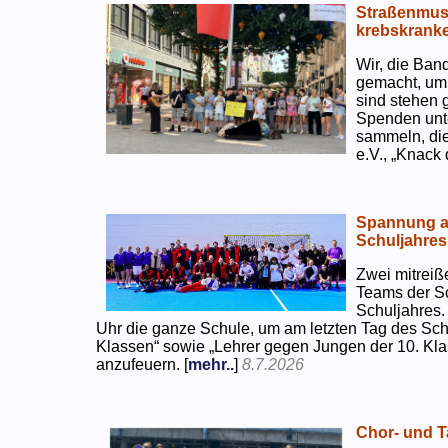
Straßenmusi
krebskranke
Wir, die Ban
gemacht, um
sind stehen 
Spenden unte
sammeln, di
e.V., „Knack
Spannung an
Schuljahres
Zwei mitreiß
Teams der S
Schuljahres.
Uhr die ganze Schule, um am letzten Tag des Sch
Klassen“ sowie „Lehrer gegen Jungen der 10. Klas
anzufeuern. [
mehr..
]
8.7.2026
Chor- und Ta