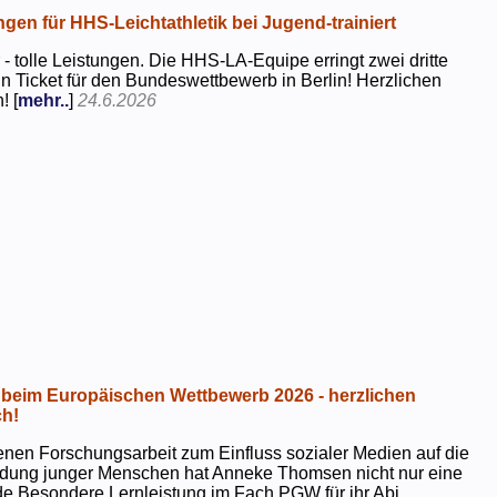
ngen für HHS-Leichtathletik bei Jugend-trainiert
 - tolle Leistungen. Die HHS-LA-Equipe erringt zwei dritte
in Ticket für den Bundeswettbewerb in Berlin! Herzlichen
! [
mehr..
]
24.6.2026
beim Europäischen Wettbewerb 2026 - herzlichen
h!
genen Forschungsarbeit zum Einfluss sozialer Medien auf die
ildung junger Menschen hat Anneke Thomsen nicht nur eine
e Besondere Lernleistung im Fach PGW für ihr Abi