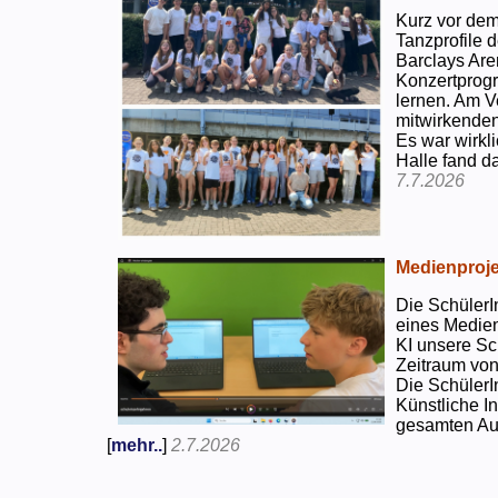
Kurz vor dem
Tanzprofile d
Barclays Are
Konzertprog
lernen. Am V
mitwirkenden
Es war wirkli
Halle fand d
7.7.2026
Medienproje
Die SchülerI
eines Medien
KI unsere Sc
Zeitraum von
Die SchülerI
Künstliche I
gesamten Auf
[
mehr..
]
2.7.2026