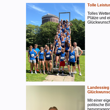
Tolle Leistu
Tolles Wetter
Plätze und e
Glückwunsch
Landessieg 
Glückwunsc
Mit einer ei
politische B
hervorragend