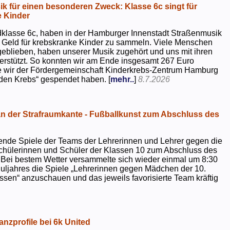
k für einen besonderen Zweck: Klasse 6c singt für
 Kinder
dklasse 6c, haben in der Hamburger Innenstadt Straßenmusik
 Geld für krebskranke Kinder zu sammeln. Viele Menschen
geblieben, haben unserer Musik zugehört und uns mit ihren
rstützt. So konnten wir am Ende insgesamt 267 Euro
e wir der Fördergemeinschaft Kinderkrebs-Zentrum Hamburg
 den Krebs“ gespendet haben. [
mehr..
]
8.7.2026
 der Strafraumkante - Fußballkunst zum Abschluss des
ende Spiele der Teams der Lehrerinnen und Lehrer gegen die
chülerinnen und Schüler der Klassen 10 zum Abschluss des
 Bei bestem Wetter versammelte sich wieder einmal um 8:30
uljahres die Spiele „Lehrerinnen gegen Mädchen der 10.
sen“ anzuschauen und das jeweils favorisierte Team kräftig
nzprofile bei 6k United