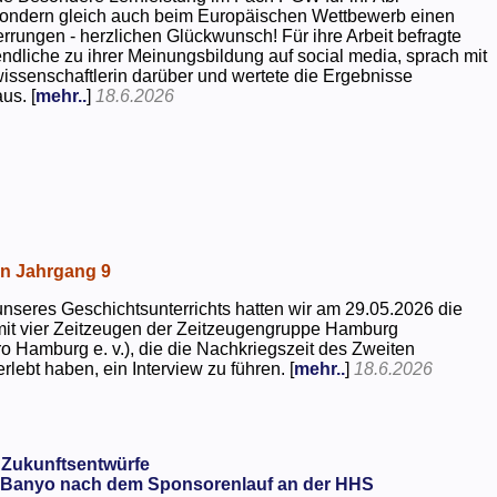
 sondern gleich auch beim Europäischen Wettbewerb einen
rrungen - herzlichen Glückwunsch! Für ihre Arbeit befragte
dliche zu ihrer Meinungsbildung auf social media, sprach mit
kwissenschaftlerin darüber und wertete die Ergebnisse
us. [
mehr..
]
18.6.2026
in Jahrgang 9
seres Geschichtsunterrichts hatten wir am 29.05.2026 die
mit vier Zeitzeugen der Zeitzeugengruppe Hamburg
o Hamburg e. v.), die die Nachkriegszeit des Zweiten
rlebt haben, ein Interview zu führen. [
mehr..
]
18.6.2026
 Zukunftsentwürfe
Banyo nach dem Sponsorenlauf an der HHS