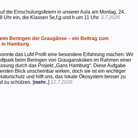
uf die Einschulungsfeiern in unserer Aula am Montag, 24.
9 Uhr ein, die Klassen 5e,f,g und h um 11 Uhr.
3.7.2026
beim Beringen der Graugänse – ein Beitrag zum
z in Hamburg
konnte das LuM Profil eine besondere Erfahrung machen: Wir
tadtpark beim Beringen von Graugansküken im Rahmen einer
assung durch das Projekt „Gans Hamburg“. Diese Aufgabe
rsten Blick unscheinbar wirken, doch sie ist ein wichtiger
Naturschutz und hilft uns, das lokale Ökosystem besser zu
d zu schützen. [
mehr..
]
12.7.2026