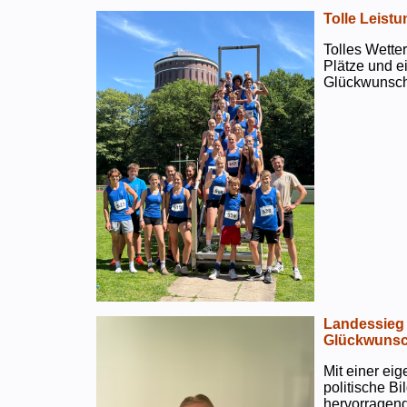
Tolle Leistu
Tolles Wetter
Plätze und e
Glückwunsch
Landessieg 
Glückwunsc
Mit einer ei
politische B
hervorragend