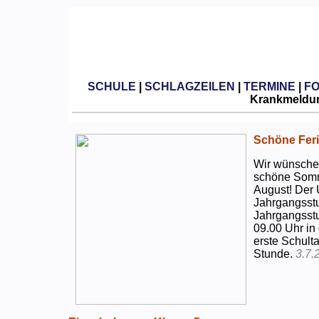
SCHULE
|
SCHLAGZEILEN
|
TERMINE
|
F
Krankmeldun
Schöne Feri
Wir wünschen
schöne Somm
August! Der 
Jahrgangsstu
Jahrgangsstu
09.00 Uhr in
erste Schulta
Stunde.
3.7.