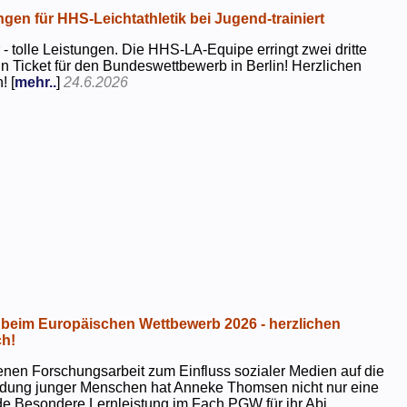
ngen für HHS-Leichtathletik bei Jugend-trainiert
 - tolle Leistungen. Die HHS-LA-Equipe erringt zwei dritte
in Ticket für den Bundeswettbewerb in Berlin! Herzlichen
! [
mehr..
]
24.6.2026
beim Europäischen Wettbewerb 2026 - herzlichen
h!
genen Forschungsarbeit zum Einfluss sozialer Medien auf die
ildung junger Menschen hat Anneke Thomsen nicht nur eine
e Besondere Lernleistung im Fach PGW für ihr Abi