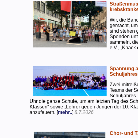
Straßenmusi
krebskranke
Wir, die Ban
gemacht, um
sind stehen 
Spenden unte
sammeln, di
e.V., „Knack
Spannung an
Schuljahres
Zwei mitreiß
Teams der S
Schuljahres.
Uhr die ganze Schule, um am letzten Tag des Sch
Klassen“ sowie „Lehrer gegen Jungen der 10. Klas
anzufeuern. [
mehr..
]
8.7.2026
Chor- und Ta