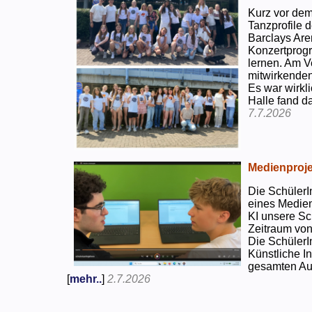
Kurz vor dem
Tanzprofile d
Barclays Are
Konzertprog
lernen. Am V
mitwirkenden
Es war wirkli
Halle fand d
7.7.2026
Medienproje
Die SchülerI
eines Medien
KI unsere Sc
Zeitraum von
Die SchülerI
Künstliche I
gesamten Auf
[
mehr..
]
2.7.2026