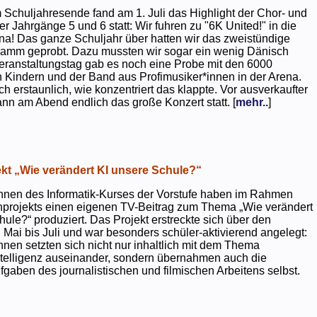
 Schuljahresende fand am 1. Juli das Highlight der Chor- und
er Jahrgänge 5 und 6 statt: Wir fuhren zu "6K United!" in die
na! Das ganze Schuljahr über hatten wir das zweistündige
ramm geprobt. Dazu mussten wir sogar ein wenig Dänisch
eranstaltungstag gab es noch eine Probe mit den 6000
 Kindern und der Band aus Profimusiker*innen in der Arena.
ch erstaunlich, wie konzentriert das klappte. Vor ausverkaufter
ann am Abend endlich das große Konzert statt. [
mehr..
]
kt „Wie verändert KI unsere Schule?“
nnen des Informatik-Kurses der Vorstufe haben im Rahmen
projekts einen eigenen TV-Beitrag zum Thema „Wie verändert
hule?“ produziert. Das Projekt erstreckte sich über den
 Mai bis Juli und war besonders schüler-aktivierend angelegt:
nnen setzten sich nicht nur inhaltlich mit dem Thema
ntelligenz auseinander, sondern übernahmen auch die
gaben des journalistischen und filmischen Arbeitens selbst.