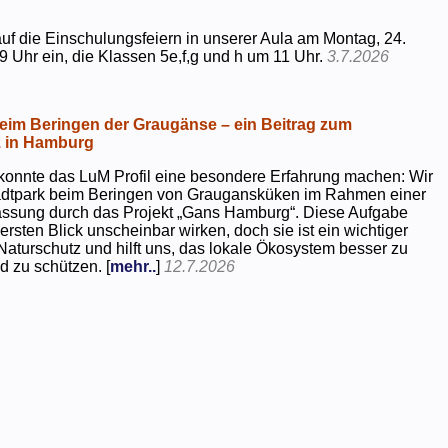
uf die Einschulungsfeiern in unserer Aula am Montag, 24.
9 Uhr ein, die Klassen 5e,f,g und h um 11 Uhr.
3.7.2026
beim Beringen der Graugänse – ein Beitrag zum
z in Hamburg
konnte das LuM Profil eine besondere Erfahrung machen: Wir
tadtpark beim Beringen von Graugansküken im Rahmen einer
assung durch das Projekt „Gans Hamburg“. Diese Aufgabe
rsten Blick unscheinbar wirken, doch sie ist ein wichtiger
Naturschutz und hilft uns, das lokale Ökosystem besser zu
d zu schützen. [
mehr..
]
12.7.2026