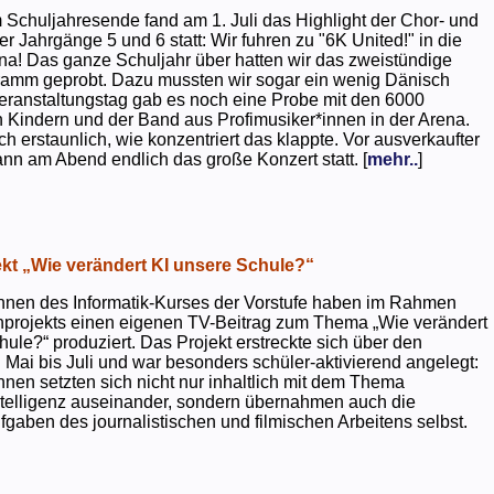
 Schuljahresende fand am 1. Juli das Highlight der Chor- und
er Jahrgänge 5 und 6 statt: Wir fuhren zu "6K United!" in die
na! Das ganze Schuljahr über hatten wir das zweistündige
ramm geprobt. Dazu mussten wir sogar ein wenig Dänisch
eranstaltungstag gab es noch eine Probe mit den 6000
 Kindern und der Band aus Profimusiker*innen in der Arena.
ch erstaunlich, wie konzentriert das klappte. Vor ausverkaufter
ann am Abend endlich das große Konzert statt. [
mehr..
]
kt „Wie verändert KI unsere Schule?“
nnen des Informatik-Kurses der Vorstufe haben im Rahmen
projekts einen eigenen TV-Beitrag zum Thema „Wie verändert
hule?“ produziert. Das Projekt erstreckte sich über den
 Mai bis Juli und war besonders schüler-aktivierend angelegt:
nnen setzten sich nicht nur inhaltlich mit dem Thema
ntelligenz auseinander, sondern übernahmen auch die
gaben des journalistischen und filmischen Arbeitens selbst.