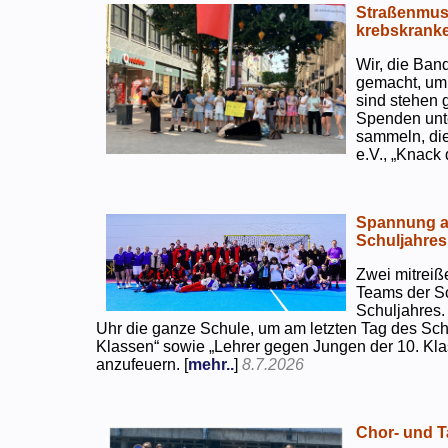
Straßenmusi
krebskranke
Wir, die Ban
gemacht, um
sind stehen 
Spenden unte
sammeln, di
e.V., „Knack
Spannung an
Schuljahres
Zwei mitreiß
Teams der S
Schuljahres.
Uhr die ganze Schule, um am letzten Tag des Sch
Klassen“ sowie „Lehrer gegen Jungen der 10. Klas
anzufeuern. [
mehr..
]
8.7.2026
Chor- und Ta