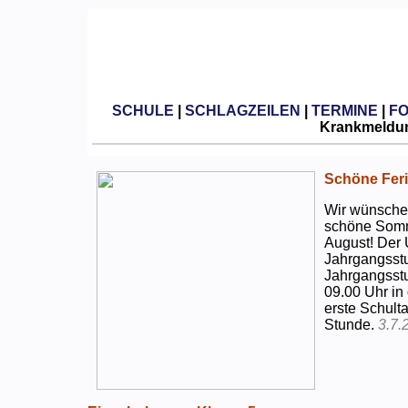
SCHULE
|
SCHLAGZEILEN
|
TERMINE
|
F
Krankmeldun
Schöne Feri
Wir wünschen
schöne Somm
August! Der 
Jahrgangsstu
Jahrgangsstu
09.00 Uhr in
erste Schulta
Stunde.
3.7.