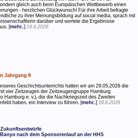
 sondern gleich auch beim Europäischen Wettbewerb einen
rrungen - herzlichen Glückwunsch! Für ihre Arbeit befragte
dliche zu ihrer Meinungsbildung auf social media, sprach mit
kwissenschaftlerin darüber und wertete die Ergebnisse
us. [
mehr..
]
18.6.2026
in Jahrgang 9
seres Geschichtsunterrichts hatten wir am 29.05.2026 die
mit vier Zeitzeugen der Zeitzeugengruppe Hamburg
o Hamburg e. v.), die die Nachkriegszeit des Zweiten
rlebt haben, ein Interview zu führen. [
mehr..
]
18.6.2026
 Zukunftsentwürfe
Banyo nach dem Sponsorenlauf an der HHS