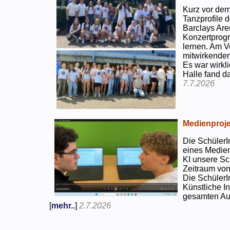
Kurz vor dem
Tanzprofile d
Barclays Are
Konzertprog
lernen. Am V
mitwirkenden
Es war wirkli
Halle fand d
7.7.2026
Medienproje
Die SchülerI
eines Medien
KI unsere Sc
Zeitraum von
Die SchülerI
Künstliche I
gesamten Auf
[
mehr..
]
2.7.2026