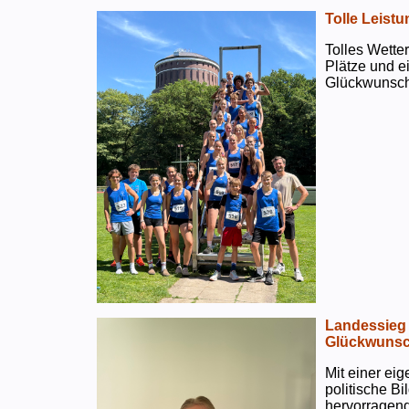
Tolle Leistu
Tolles Wetter
Plätze und e
Glückwunsch
Landessieg 
Glückwunsc
Mit einer ei
politische B
hervorragend