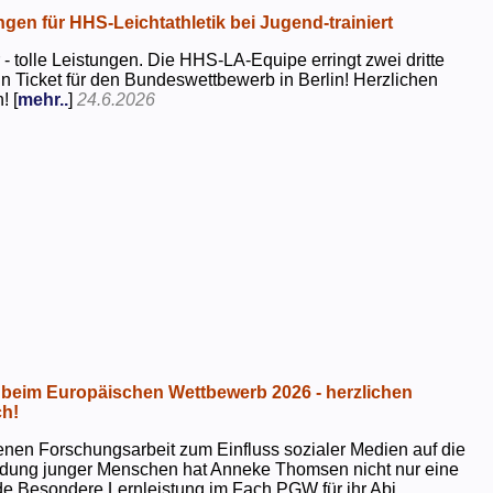
ngen für HHS-Leichtathletik bei Jugend-trainiert
 - tolle Leistungen. Die HHS-LA-Equipe erringt zwei dritte
in Ticket für den Bundeswettbewerb in Berlin! Herzlichen
! [
mehr..
]
24.6.2026
beim Europäischen Wettbewerb 2026 - herzlichen
h!
genen Forschungsarbeit zum Einfluss sozialer Medien auf die
ildung junger Menschen hat Anneke Thomsen nicht nur eine
e Besondere Lernleistung im Fach PGW für ihr Abi