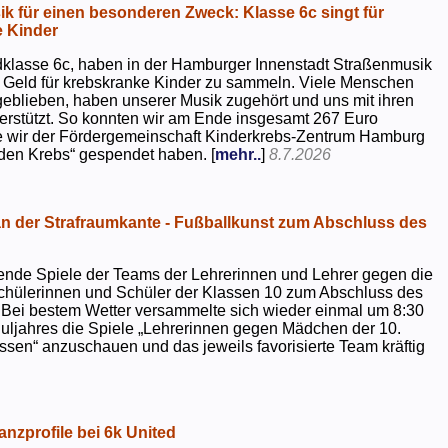
k für einen besonderen Zweck: Klasse 6c singt für
 Kinder
dklasse 6c, haben in der Hamburger Innenstadt Straßenmusik
 Geld für krebskranke Kinder zu sammeln. Viele Menschen
geblieben, haben unserer Musik zugehört und uns mit ihren
rstützt. So konnten wir am Ende insgesamt 267 Euro
e wir der Fördergemeinschaft Kinderkrebs-Zentrum Hamburg
 den Krebs“ gespendet haben. [
mehr..
]
8.7.2026
 der Strafraumkante - Fußballkunst zum Abschluss des
ende Spiele der Teams der Lehrerinnen und Lehrer gegen die
chülerinnen und Schüler der Klassen 10 zum Abschluss des
 Bei bestem Wetter versammelte sich wieder einmal um 8:30
uljahres die Spiele „Lehrerinnen gegen Mädchen der 10.
sen“ anzuschauen und das jeweils favorisierte Team kräftig
nzprofile bei 6k United