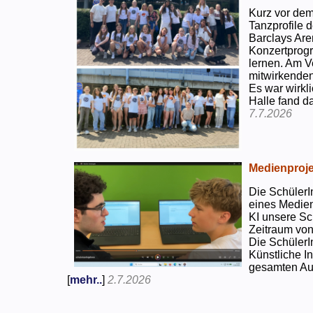
Kurz vor dem
Tanzprofile d
Barclays Are
Konzertprog
lernen. Am V
mitwirkenden
Es war wirkli
Halle fand d
7.7.2026
Medienproje
Die SchülerI
eines Medien
KI unsere Sc
Zeitraum von
Die SchülerI
Künstliche I
gesamten Auf
[
mehr..
]
2.7.2026