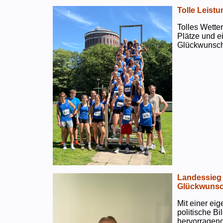
Tolle Leistu
Tolles Wetter
Plätze und e
Glückwunsch
Landessieg 
Glückwunsc
Mit einer ei
politische B
hervorragend