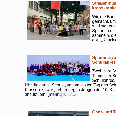
Straßenmusi
krebskranke
Wir, die Ban
gemacht, um
sind stehen 
Spenden unte
sammeln, di
e.V., „Knack
Spannung an
Schuljahres
Zwei mitreiß
Teams der S
Schuljahres.
Uhr die ganze Schule, um am letzten Tag des Sch
Klassen“ sowie „Lehrer gegen Jungen der 10. Klas
anzufeuern. [
mehr..
]
8.7.2026
Chor- und Ta