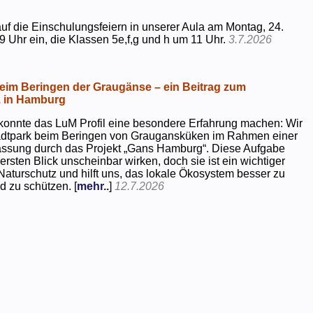
uf die Einschulungsfeiern in unserer Aula am Montag, 24.
9 Uhr ein, die Klassen 5e,f,g und h um 11 Uhr.
3.7.2026
beim Beringen der Graugänse – ein Beitrag zum
z in Hamburg
konnte das LuM Profil eine besondere Erfahrung machen: Wir
tadtpark beim Beringen von Graugansküken im Rahmen einer
assung durch das Projekt „Gans Hamburg“. Diese Aufgabe
rsten Blick unscheinbar wirken, doch sie ist ein wichtiger
Naturschutz und hilft uns, das lokale Ökosystem besser zu
d zu schützen. [
mehr..
]
12.7.2026