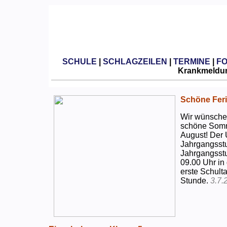
SCHULE
|
SCHLAGZEILEN
|
TERMINE
|
F
Krankmeldun
Schöne Feri
Wir wünschen
schöne Somm
August! Der 
Jahrgangsstu
Jahrgangsstu
09.00 Uhr in
erste Schulta
Stunde.
3.7.