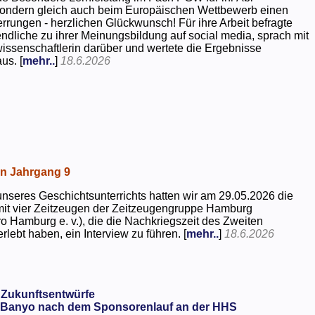
 sondern gleich auch beim Europäischen Wettbewerb einen
rrungen - herzlichen Glückwunsch! Für ihre Arbeit befragte
dliche zu ihrer Meinungsbildung auf social media, sprach mit
kwissenschaftlerin darüber und wertete die Ergebnisse
us. [
mehr..
]
18.6.2026
in Jahrgang 9
seres Geschichtsunterrichts hatten wir am 29.05.2026 die
mit vier Zeitzeugen der Zeitzeugengruppe Hamburg
o Hamburg e. v.), die die Nachkriegszeit des Zweiten
rlebt haben, ein Interview zu führen. [
mehr..
]
18.6.2026
 Zukunftsentwürfe
Banyo nach dem Sponsorenlauf an der HHS