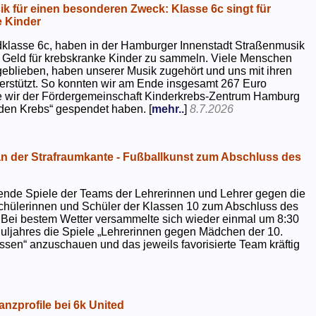
k für einen besonderen Zweck: Klasse 6c singt für
 Kinder
dklasse 6c, haben in der Hamburger Innenstadt Straßenmusik
 Geld für krebskranke Kinder zu sammeln. Viele Menschen
geblieben, haben unserer Musik zugehört und uns mit ihren
rstützt. So konnten wir am Ende insgesamt 267 Euro
e wir der Fördergemeinschaft Kinderkrebs-Zentrum Hamburg
 den Krebs“ gespendet haben. [
mehr..
]
8.7.2026
 der Strafraumkante - Fußballkunst zum Abschluss des
ende Spiele der Teams der Lehrerinnen und Lehrer gegen die
chülerinnen und Schüler der Klassen 10 zum Abschluss des
 Bei bestem Wetter versammelte sich wieder einmal um 8:30
uljahres die Spiele „Lehrerinnen gegen Mädchen der 10.
sen“ anzuschauen und das jeweils favorisierte Team kräftig
nzprofile bei 6k United