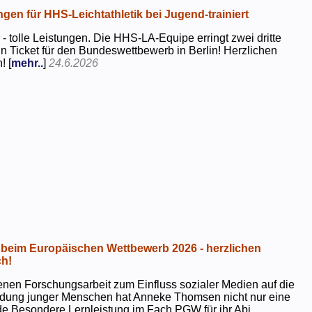
ngen für HHS-Leichtathletik bei Jugend-trainiert
 - tolle Leistungen. Die HHS-LA-Equipe erringt zwei dritte
in Ticket für den Bundeswettbewerb in Berlin! Herzlichen
! [
mehr..
]
24.6.2026
beim Europäischen Wettbewerb 2026 - herzlichen
h!
genen Forschungsarbeit zum Einfluss sozialer Medien auf die
ildung junger Menschen hat Anneke Thomsen nicht nur eine
e Besondere Lernleistung im Fach PGW für ihr Abi