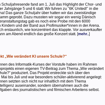
 Schuljahresende fand am 1. Juli das Highlight der Chor- und
er Jahrgänge 5 und 6 statt: Wir fuhren zu "6K United!" in die
na! Das ganze Schuljahr über hatten wir das zweistündige
ramm geprobt. Dazu mussten wir sogar ein wenig Dänisch
eranstaltungstag gab es noch eine Probe mit den 6000
 Kindern und der Band aus Profimusiker*innen in der Arena.
ch erstaunlich, wie konzentriert das klappte. Vor ausverkaufter
ann am Abend endlich das große Konzert statt. [
mehr..
]
kt „Wie verändert KI unsere Schule?“
nnen des Informatik-Kurses der Vorstufe haben im Rahmen
projekts einen eigenen TV-Beitrag zum Thema „Wie verändert
hule?“ produziert. Das Projekt erstreckte sich über den
 Mai bis Juli und war besonders schüler-aktivierend angelegt:
nnen setzten sich nicht nur inhaltlich mit dem Thema
ntelligenz auseinander, sondern übernahmen auch die
gaben des journalistischen und filmischen Arbeitens selbst.