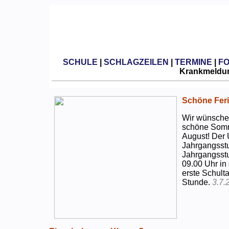
SCHULE
|
SCHLAGZEILEN
|
TERMINE
|
F
Krankmeldun
Schöne Feri
Wir wünschen
schöne Somm
August! Der 
Jahrgangsstu
Jahrgangsstu
09.00 Uhr in
erste Schulta
Stunde.
3.7.