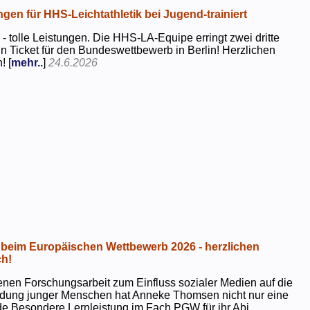
ngen für HHS-Leichtathletik bei Jugend-trainiert
 - tolle Leistungen. Die HHS-LA-Equipe erringt zwei dritte
in Ticket für den Bundeswettbewerb in Berlin! Herzlichen
! [
mehr..
]
24.6.2026
beim Europäischen Wettbewerb 2026 - herzlichen
h!
genen Forschungsarbeit zum Einfluss sozialer Medien auf die
ildung junger Menschen hat Anneke Thomsen nicht nur eine
e Besondere Lernleistung im Fach PGW für ihr Abi