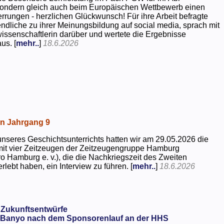
 sondern gleich auch beim Europäischen Wettbewerb einen
rrungen - herzlichen Glückwunsch! Für ihre Arbeit befragte
dliche zu ihrer Meinungsbildung auf social media, sprach mit
kwissenschaftlerin darüber und wertete die Ergebnisse
us. [
mehr..
]
18.6.2026
in Jahrgang 9
seres Geschichtsunterrichts hatten wir am 29.05.2026 die
mit vier Zeitzeugen der Zeitzeugengruppe Hamburg
o Hamburg e. v.), die die Nachkriegszeit des Zweiten
rlebt haben, ein Interview zu führen. [
mehr..
]
18.6.2026
 Zukunftsentwürfe
Banyo nach dem Sponsorenlauf an der HHS