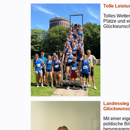
Tolle Leistu
Tolles Wetter
Plätze und e
Glückwunsch
Landessieg 
Glückwunsc
Mit einer ei
politische B
hervorragend