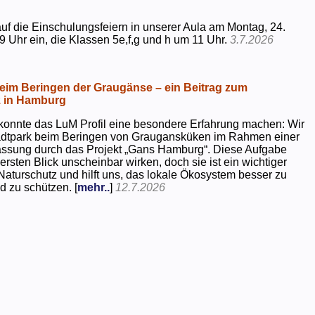
uf die Einschulungsfeiern in unserer Aula am Montag, 24.
9 Uhr ein, die Klassen 5e,f,g und h um 11 Uhr.
3.7.2026
beim Beringen der Graugänse – ein Beitrag zum
z in Hamburg
konnte das LuM Profil eine besondere Erfahrung machen: Wir
tadtpark beim Beringen von Graugansküken im Rahmen einer
assung durch das Projekt „Gans Hamburg“. Diese Aufgabe
rsten Blick unscheinbar wirken, doch sie ist ein wichtiger
Naturschutz und hilft uns, das lokale Ökosystem besser zu
d zu schützen. [
mehr..
]
12.7.2026