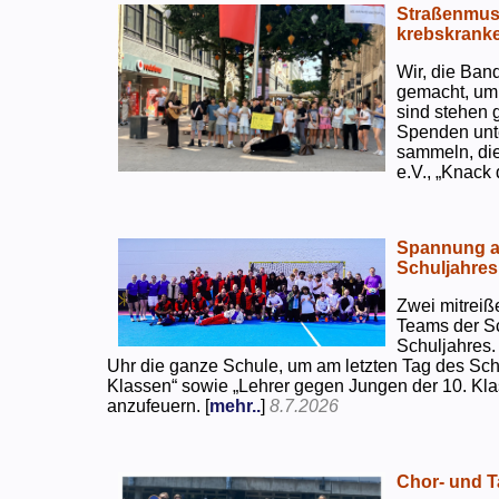
Straßenmusi
krebskranke
Wir, die Ban
gemacht, um
sind stehen 
Spenden unte
sammeln, di
e.V., „Knack
Spannung an
Schuljahres
Zwei mitreiß
Teams der S
Schuljahres.
Uhr die ganze Schule, um am letzten Tag des Sch
Klassen“ sowie „Lehrer gegen Jungen der 10. Klas
anzufeuern. [
mehr..
]
8.7.2026
Chor- und Ta