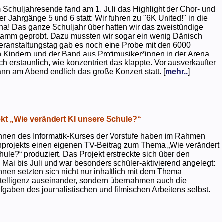
 Schuljahresende fand am 1. Juli das Highlight der Chor- und
er Jahrgänge 5 und 6 statt: Wir fuhren zu "6K United!" in die
na! Das ganze Schuljahr über hatten wir das zweistündige
ramm geprobt. Dazu mussten wir sogar ein wenig Dänisch
eranstaltungstag gab es noch eine Probe mit den 6000
 Kindern und der Band aus Profimusiker*innen in der Arena.
ch erstaunlich, wie konzentriert das klappte. Vor ausverkaufter
ann am Abend endlich das große Konzert statt. [
mehr..
]
kt „Wie verändert KI unsere Schule?“
nnen des Informatik-Kurses der Vorstufe haben im Rahmen
projekts einen eigenen TV-Beitrag zum Thema „Wie verändert
hule?“ produziert. Das Projekt erstreckte sich über den
 Mai bis Juli und war besonders schüler-aktivierend angelegt:
nnen setzten sich nicht nur inhaltlich mit dem Thema
ntelligenz auseinander, sondern übernahmen auch die
gaben des journalistischen und filmischen Arbeitens selbst.