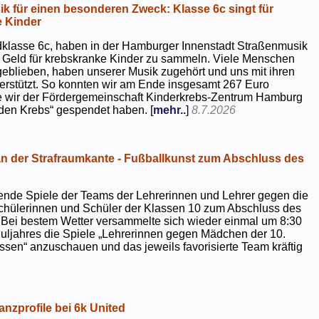
k für einen besonderen Zweck: Klasse 6c singt für
 Kinder
dklasse 6c, haben in der Hamburger Innenstadt Straßenmusik
 Geld für krebskranke Kinder zu sammeln. Viele Menschen
geblieben, haben unserer Musik zugehört und uns mit ihren
rstützt. So konnten wir am Ende insgesamt 267 Euro
e wir der Fördergemeinschaft Kinderkrebs-Zentrum Hamburg
 den Krebs“ gespendet haben. [
mehr..
]
8.7.2026
 der Strafraumkante - Fußballkunst zum Abschluss des
ende Spiele der Teams der Lehrerinnen und Lehrer gegen die
chülerinnen und Schüler der Klassen 10 zum Abschluss des
 Bei bestem Wetter versammelte sich wieder einmal um 8:30
uljahres die Spiele „Lehrerinnen gegen Mädchen der 10.
sen“ anzuschauen und das jeweils favorisierte Team kräftig
nzprofile bei 6k United