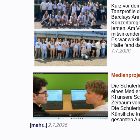
Kurz vor dem
Tanzprofile d
Barclays Are
Konzertprog
lernen. Am V
mitwirkenden
Es war wirkli
Halle fand d
7.7.2026
Medienproje
Die SchülerI
eines Medien
KI unsere Sc
Zeitraum von
Die SchülerI
Künstliche I
gesamten Auf
[
mehr..
]
2.7.2026