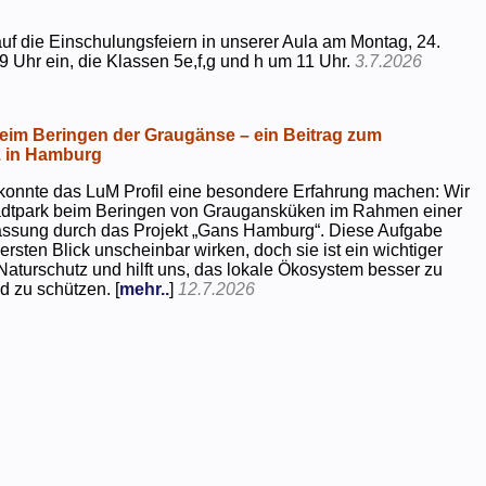
uf die Einschulungsfeiern in unserer Aula am Montag, 24.
9 Uhr ein, die Klassen 5e,f,g und h um 11 Uhr.
3.7.2026
beim Beringen der Graugänse – ein Beitrag zum
z in Hamburg
konnte das LuM Profil eine besondere Erfahrung machen: Wir
tadtpark beim Beringen von Graugansküken im Rahmen einer
assung durch das Projekt „Gans Hamburg“. Diese Aufgabe
rsten Blick unscheinbar wirken, doch sie ist ein wichtiger
Naturschutz und hilft uns, das lokale Ökosystem besser zu
d zu schützen. [
mehr..
]
12.7.2026