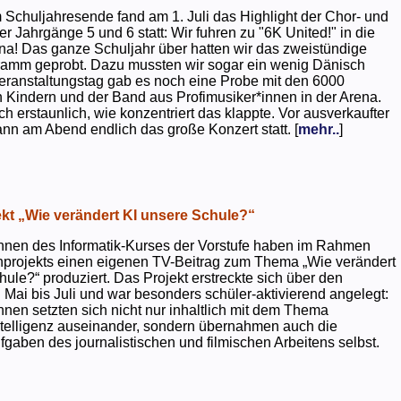
 Schuljahresende fand am 1. Juli das Highlight der Chor- und
er Jahrgänge 5 und 6 statt: Wir fuhren zu "6K United!" in die
na! Das ganze Schuljahr über hatten wir das zweistündige
ramm geprobt. Dazu mussten wir sogar ein wenig Dänisch
eranstaltungstag gab es noch eine Probe mit den 6000
 Kindern und der Band aus Profimusiker*innen in der Arena.
ch erstaunlich, wie konzentriert das klappte. Vor ausverkaufter
ann am Abend endlich das große Konzert statt. [
mehr..
]
kt „Wie verändert KI unsere Schule?“
nnen des Informatik-Kurses der Vorstufe haben im Rahmen
projekts einen eigenen TV-Beitrag zum Thema „Wie verändert
hule?“ produziert. Das Projekt erstreckte sich über den
 Mai bis Juli und war besonders schüler-aktivierend angelegt:
nnen setzten sich nicht nur inhaltlich mit dem Thema
ntelligenz auseinander, sondern übernahmen auch die
gaben des journalistischen und filmischen Arbeitens selbst.