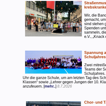
Straßenmusi
krebskranke
Wir, die Ban
gemacht, um
sind stehen 
Spenden unte
sammeln, di
e.V., „Knack
Spannung an
Schuljahres
Zwei mitreiß
Teams der S
Schuljahres.
Uhr die ganze Schule, um am letzten Tag des Sch
Klassen“ sowie „Lehrer gegen Jungen der 10. Klas
anzufeuern. [
mehr..
]
8.7.2026
Chor- und Ta