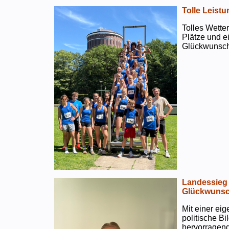
Tolle Leistu
Tolles Wetter
Plätze und e
Glückwunsch
Landessieg 
Glückwunsc
Mit einer ei
politische B
hervorragend