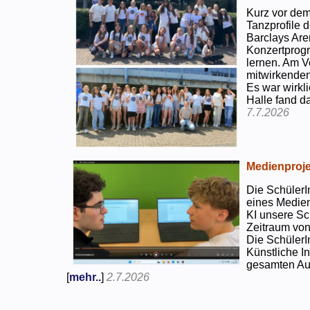
Kurz vor dem
Tanzprofile d
Barclays Are
Konzertprog
lernen. Am V
mitwirkenden
Es war wirkli
Halle fand d
7.7.2026
Medienproje
Die SchülerI
eines Medien
KI unsere Sc
Zeitraum von
Die SchülerI
Künstliche I
gesamten Auf
[
mehr..
]
2.7.2026