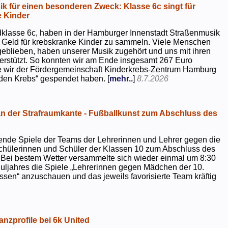
k für einen besonderen Zweck: Klasse 6c singt für
 Kinder
dklasse 6c, haben in der Hamburger Innenstadt Straßenmusik
 Geld für krebskranke Kinder zu sammeln. Viele Menschen
geblieben, haben unserer Musik zugehört und uns mit ihren
rstützt. So konnten wir am Ende insgesamt 267 Euro
e wir der Fördergemeinschaft Kinderkrebs-Zentrum Hamburg
 den Krebs“ gespendet haben. [
mehr..
]
8.7.2026
 der Strafraumkante - Fußballkunst zum Abschluss des
ende Spiele der Teams der Lehrerinnen und Lehrer gegen die
chülerinnen und Schüler der Klassen 10 zum Abschluss des
 Bei bestem Wetter versammelte sich wieder einmal um 8:30
uljahres die Spiele „Lehrerinnen gegen Mädchen der 10.
sen“ anzuschauen und das jeweils favorisierte Team kräftig
nzprofile bei 6k United