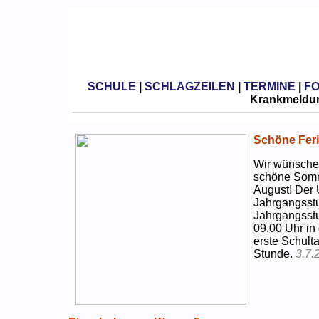
SCHULE
|
SCHLAGZEILEN
|
TERMINE
|
F
Krankmeldun
Schöne Feri
Wir wünschen
schöne Somm
August! Der 
Jahrgangsstu
Jahrgangsstu
09.00 Uhr in
erste Schulta
Stunde.
3.7.