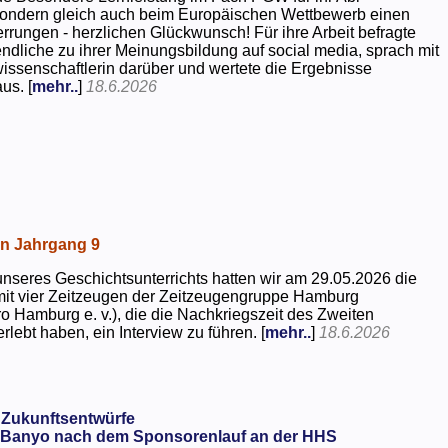
 sondern gleich auch beim Europäischen Wettbewerb einen
rrungen - herzlichen Glückwunsch! Für ihre Arbeit befragte
dliche zu ihrer Meinungsbildung auf social media, sprach mit
kwissenschaftlerin darüber und wertete die Ergebnisse
us. [
mehr..
]
18.6.2026
in Jahrgang 9
seres Geschichtsunterrichts hatten wir am 29.05.2026 die
mit vier Zeitzeugen der Zeitzeugengruppe Hamburg
o Hamburg e. v.), die die Nachkriegszeit des Zweiten
rlebt haben, ein Interview zu führen. [
mehr..
]
18.6.2026
 Zukunftsentwürfe
Banyo nach dem Sponsorenlauf an der HHS