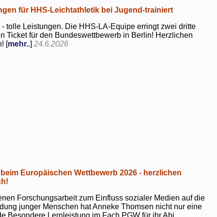
ngen für HHS-Leichtathletik bei Jugend-trainiert
 - tolle Leistungen. Die HHS-LA-Equipe erringt zwei dritte
in Ticket für den Bundeswettbewerb in Berlin! Herzlichen
! [
mehr..
]
24.6.2026
beim Europäischen Wettbewerb 2026 - herzlichen
h!
genen Forschungsarbeit zum Einfluss sozialer Medien auf die
ildung junger Menschen hat Anneke Thomsen nicht nur eine
e Besondere Lernleistung im Fach PGW für ihr Abi