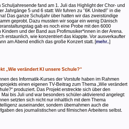
 Schuljahresende fand am 1. Juli das Highlight der Chor- und
er Jahrgänge 5 und 6 statt: Wir fuhren zu "6K United!" in die
na! Das ganze Schuljahr über hatten wir das zweistündige
ramm geprobt. Dazu mussten wir sogar ein wenig Dänisch
eranstaltungstag gab es noch eine Probe mit den 6000
 Kindern und der Band aus Profimusiker*innen in der Arena.
ch erstaunlich, wie konzentriert das klappte. Vor ausverkaufter
ann am Abend endlich das große Konzert statt. [
mehr..
]
kt „Wie verändert KI unsere Schule?“
nnen des Informatik-Kurses der Vorstufe haben im Rahmen
projekts einen eigenen TV-Beitrag zum Thema „Wie verändert
hule?“ produziert. Das Projekt erstreckte sich über den
 Mai bis Juli und war besonders schüler-aktivierend angelegt:
nnen setzten sich nicht nur inhaltlich mit dem Thema
ntelligenz auseinander, sondern übernahmen auch die
gaben des journalistischen und filmischen Arbeitens selbst.