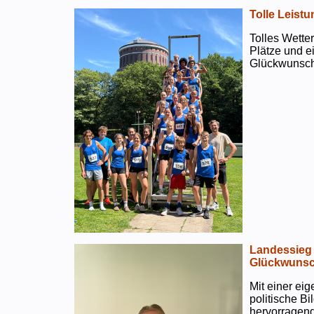
Tolle Leistu
Tolles Wetter
Plätze und e
Glückwunsch
Landessieg 
Glückwunsc
Mit einer ei
politische B
hervorragend