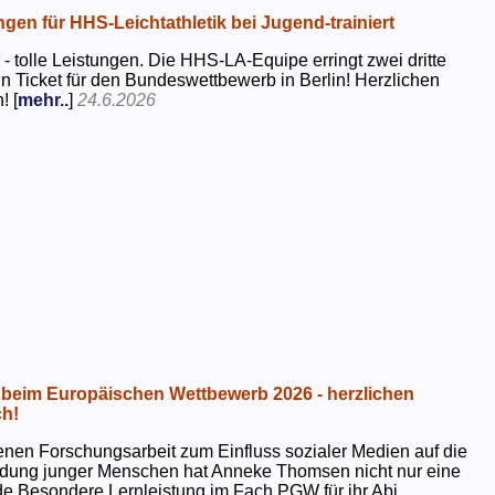
ngen für HHS-Leichtathletik bei Jugend-trainiert
 - tolle Leistungen. Die HHS-LA-Equipe erringt zwei dritte
in Ticket für den Bundeswettbewerb in Berlin! Herzlichen
! [
mehr..
]
24.6.2026
beim Europäischen Wettbewerb 2026 - herzlichen
h!
genen Forschungsarbeit zum Einfluss sozialer Medien auf die
ildung junger Menschen hat Anneke Thomsen nicht nur eine
e Besondere Lernleistung im Fach PGW für ihr Abi