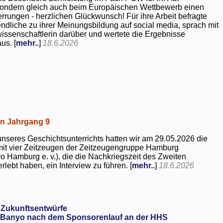
 sondern gleich auch beim Europäischen Wettbewerb einen
rrungen - herzlichen Glückwunsch! Für ihre Arbeit befragte
dliche zu ihrer Meinungsbildung auf social media, sprach mit
kwissenschaftlerin darüber und wertete die Ergebnisse
us. [
mehr..
]
18.6.2026
in Jahrgang 9
seres Geschichtsunterrichts hatten wir am 29.05.2026 die
mit vier Zeitzeugen der Zeitzeugengruppe Hamburg
o Hamburg e. v.), die die Nachkriegszeit des Zweiten
rlebt haben, ein Interview zu führen. [
mehr..
]
18.6.2026
 Zukunftsentwürfe
Banyo nach dem Sponsorenlauf an der HHS