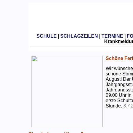
SCHULE
|
SCHLAGZEILEN
|
TERMINE
|
F
Krankmeldun
Schöne Feri
Wir wünschen
schöne Somm
August! Der 
Jahrgangsstu
Jahrgangsstu
09.00 Uhr in
erste Schulta
Stunde.
3.7.