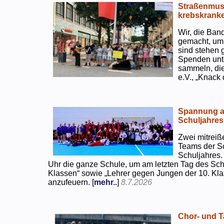
Straßenmusi
krebskranke
Wir, die Ban
gemacht, um
sind stehen 
Spenden unte
sammeln, di
e.V., „Knack
Spannung an
Schuljahres
Zwei mitreiß
Teams der S
Schuljahres.
Uhr die ganze Schule, um am letzten Tag des Sch
Klassen“ sowie „Lehrer gegen Jungen der 10. Klas
anzufeuern. [
mehr..
]
8.7.2026
Chor- und Ta