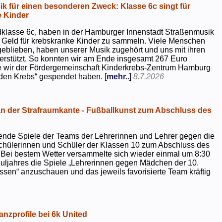
k für einen besonderen Zweck: Klasse 6c singt für
 Kinder
dklasse 6c, haben in der Hamburger Innenstadt Straßenmusik
 Geld für krebskranke Kinder zu sammeln. Viele Menschen
geblieben, haben unserer Musik zugehört und uns mit ihren
rstützt. So konnten wir am Ende insgesamt 267 Euro
e wir der Fördergemeinschaft Kinderkrebs-Zentrum Hamburg
 den Krebs“ gespendet haben. [
mehr..
]
8.7.2026
 der Strafraumkante - Fußballkunst zum Abschluss des
ende Spiele der Teams der Lehrerinnen und Lehrer gegen die
chülerinnen und Schüler der Klassen 10 zum Abschluss des
 Bei bestem Wetter versammelte sich wieder einmal um 8:30
uljahres die Spiele „Lehrerinnen gegen Mädchen der 10.
sen“ anzuschauen und das jeweils favorisierte Team kräftig
nzprofile bei 6k United