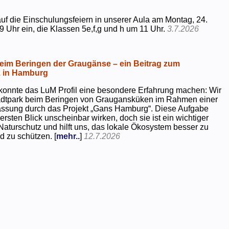
uf die Einschulungsfeiern in unserer Aula am Montag, 24.
9 Uhr ein, die Klassen 5e,f,g und h um 11 Uhr.
3.7.2026
beim Beringen der Graugänse – ein Beitrag zum
z in Hamburg
konnte das LuM Profil eine besondere Erfahrung machen: Wir
tadtpark beim Beringen von Graugansküken im Rahmen einer
assung durch das Projekt „Gans Hamburg“. Diese Aufgabe
rsten Blick unscheinbar wirken, doch sie ist ein wichtiger
Naturschutz und hilft uns, das lokale Ökosystem besser zu
d zu schützen. [
mehr..
]
12.7.2026