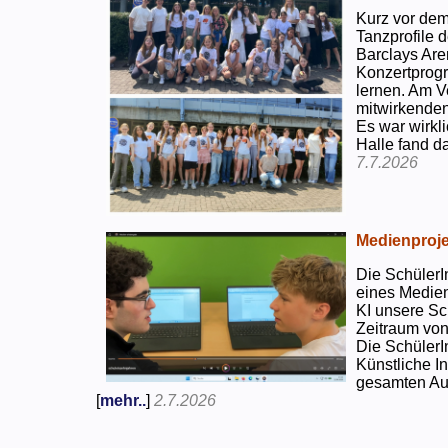
Kurz vor dem
Tanzprofile d
Barclays Are
Konzertprog
lernen. Am V
mitwirkenden
Es war wirkli
Halle fand d
7.7.2026
Medienproje
Die SchülerI
eines Medien
KI unsere Sc
Zeitraum von
Die SchülerI
Künstliche I
gesamten Auf
[
mehr..
]
2.7.2026