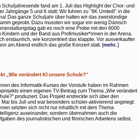
 Schuljahresende fand am 1. Juli das Highlight der Chor- und
er Jahrgänge 5 und 6 statt: Wir fuhren zu "6K United!" in die
na! Das ganze Schuljahr über hatten wir das zweistündige
ramm geprobt. Dazu mussten wir sogar ein wenig Dänisch
eranstaltungstag gab es noch eine Probe mit den 6000
 Kindern und der Band aus Profimusiker*innen in der Arena.
ch erstaunlich, wie konzentriert das klappte. Vor ausverkaufter
ann am Abend endlich das große Konzert statt. [
mehr..
]
kt „Wie verändert KI unsere Schule?“
nnen des Informatik-Kurses der Vorstufe haben im Rahmen
projekts einen eigenen TV-Beitrag zum Thema „Wie verändert
hule?“ produziert. Das Projekt erstreckte sich über den
 Mai bis Juli und war besonders schüler-aktivierend angelegt:
nnen setzten sich nicht nur inhaltlich mit dem Thema
ntelligenz auseinander, sondern übernahmen auch die
gaben des journalistischen und filmischen Arbeitens selbst.