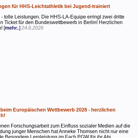
ngen für HHS-Leichtathletik bei Jugend-trainiert
 - tolle Leistungen. Die HHS-LA-Equipe erringt zwei dritte
in Ticket für den Bundeswettbewerb in Berlin! Herzlichen
! [
mehr..
]
24.6.2026
beim Europäischen Wettbewerb 2026 - herzlichen
h!
genen Forschungsarbeit zum Einfluss sozialer Medien auf die
ildung junger Menschen hat Anneke Thomsen nicht nur eine
e Besondere Lernleistung im Fach PGW für ihr Abi