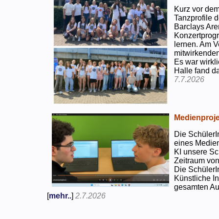
Kurz vor dem
Tanzprofile d
Barclays Are
Konzertprog
lernen. Am V
mitwirkenden
Es war wirkli
Halle fand d
7.7.2026
Medienproje
Die SchülerI
eines Medien
KI unsere Sc
Zeitraum von
Die SchülerI
Künstliche I
gesamten Auf
[
mehr..
]
2.7.2026