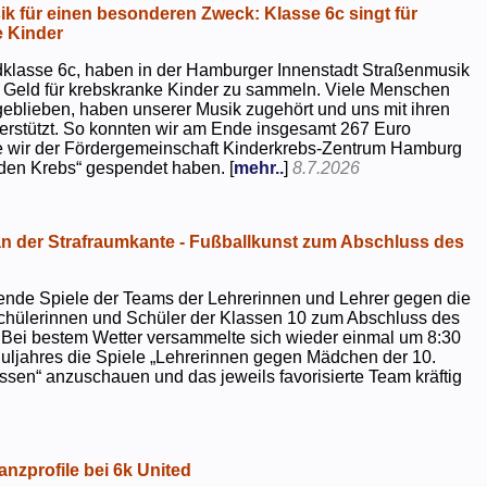
k für einen besonderen Zweck: Klasse 6c singt für
 Kinder
dklasse 6c, haben in der Hamburger Innenstadt Straßenmusik
 Geld für krebskranke Kinder zu sammeln. Viele Menschen
geblieben, haben unserer Musik zugehört und uns mit ihren
rstützt. So konnten wir am Ende insgesamt 267 Euro
e wir der Fördergemeinschaft Kinderkrebs-Zentrum Hamburg
 den Krebs“ gespendet haben. [
mehr..
]
8.7.2026
 der Strafraumkante - Fußballkunst zum Abschluss des
ende Spiele der Teams der Lehrerinnen und Lehrer gegen die
chülerinnen und Schüler der Klassen 10 zum Abschluss des
 Bei bestem Wetter versammelte sich wieder einmal um 8:30
uljahres die Spiele „Lehrerinnen gegen Mädchen der 10.
sen“ anzuschauen und das jeweils favorisierte Team kräftig
nzprofile bei 6k United