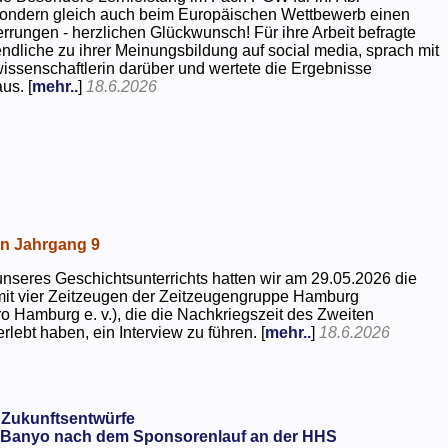
 sondern gleich auch beim Europäischen Wettbewerb einen
rrungen - herzlichen Glückwunsch! Für ihre Arbeit befragte
dliche zu ihrer Meinungsbildung auf social media, sprach mit
kwissenschaftlerin darüber und wertete die Ergebnisse
us. [
mehr..
]
18.6.2026
in Jahrgang 9
seres Geschichtsunterrichts hatten wir am 29.05.2026 die
mit vier Zeitzeugen der Zeitzeugengruppe Hamburg
o Hamburg e. v.), die die Nachkriegszeit des Zweiten
rlebt haben, ein Interview zu führen. [
mehr..
]
18.6.2026
 Zukunftsentwürfe
Banyo nach dem Sponsorenlauf an der HHS