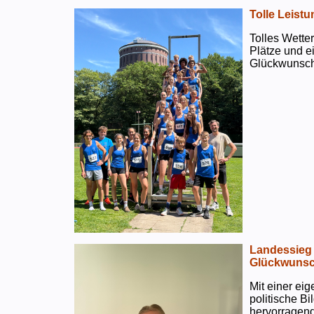
Tolle Leistu
Tolles Wetter
Plätze und e
Glückwunsch
Landessieg 
Glückwunsc
Mit einer ei
politische B
hervorragend