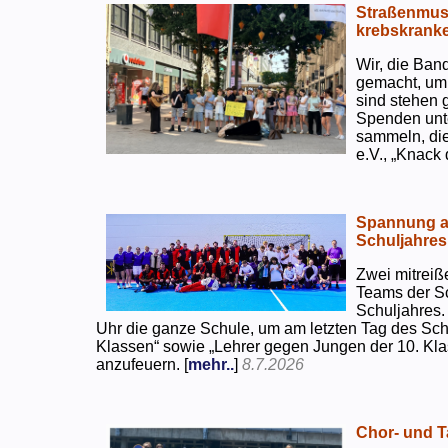
Straßenmusi
krebskranke
Wir, die Ban
gemacht, um
sind stehen 
Spenden unte
sammeln, di
e.V., „Knack
Spannung an
Schuljahres
Zwei mitreiß
Teams der S
Schuljahres.
Uhr die ganze Schule, um am letzten Tag des Sch
Klassen“ sowie „Lehrer gegen Jungen der 10. Klas
anzufeuern. [
mehr..
]
8.7.2026
Chor- und Ta