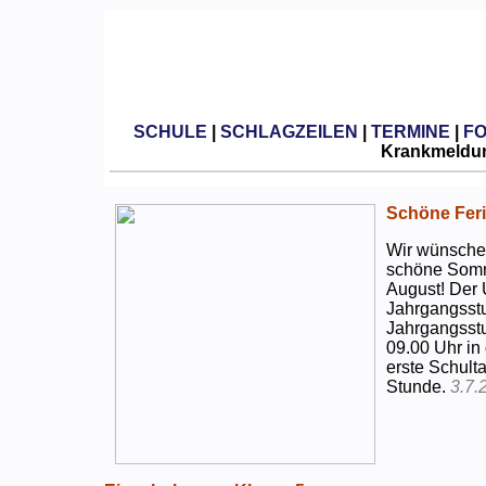
SCHULE
|
SCHLAGZEILEN
|
TERMINE
|
F
Krankmeldun
Schöne Feri
Wir wünschen
schöne Somm
August! Der 
Jahrgangsstu
Jahrgangsstu
09.00 Uhr in
erste Schulta
Stunde.
3.7.