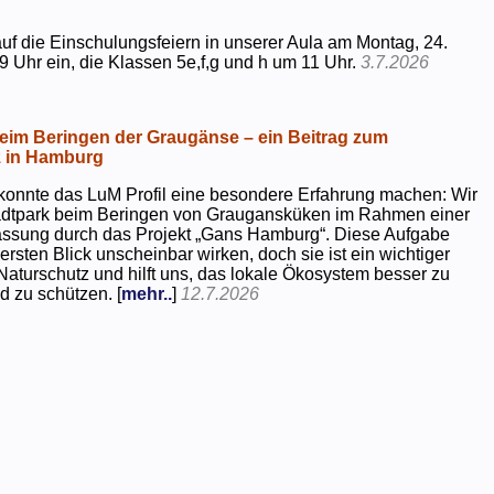
uf die Einschulungsfeiern in unserer Aula am Montag, 24.
9 Uhr ein, die Klassen 5e,f,g und h um 11 Uhr.
3.7.2026
beim Beringen der Graugänse – ein Beitrag zum
z in Hamburg
konnte das LuM Profil eine besondere Erfahrung machen: Wir
tadtpark beim Beringen von Graugansküken im Rahmen einer
assung durch das Projekt „Gans Hamburg“. Diese Aufgabe
rsten Blick unscheinbar wirken, doch sie ist ein wichtiger
Naturschutz und hilft uns, das lokale Ökosystem besser zu
d zu schützen. [
mehr..
]
12.7.2026