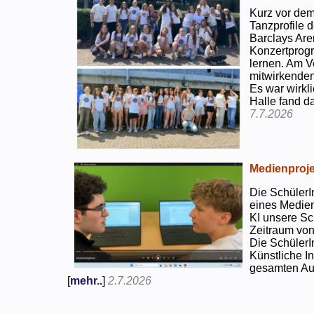
Kurz vor dem
Tanzprofile d
Barclays Are
Konzertprog
lernen. Am V
mitwirkenden
Es war wirkli
Halle fand d
7.7.2026
Medienproje
Die SchülerI
eines Medien
KI unsere Sc
Zeitraum von
Die SchülerI
Künstliche I
gesamten Auf
[
mehr..
]
2.7.2026