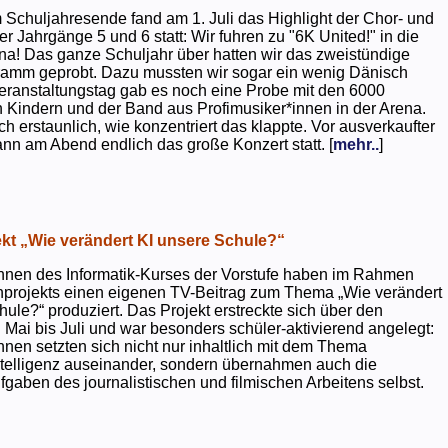
 Schuljahresende fand am 1. Juli das Highlight der Chor- und
er Jahrgänge 5 und 6 statt: Wir fuhren zu "6K United!" in die
na! Das ganze Schuljahr über hatten wir das zweistündige
ramm geprobt. Dazu mussten wir sogar ein wenig Dänisch
eranstaltungstag gab es noch eine Probe mit den 6000
 Kindern und der Band aus Profimusiker*innen in der Arena.
ch erstaunlich, wie konzentriert das klappte. Vor ausverkaufter
ann am Abend endlich das große Konzert statt. [
mehr..
]
kt „Wie verändert KI unsere Schule?“
nnen des Informatik-Kurses der Vorstufe haben im Rahmen
projekts einen eigenen TV-Beitrag zum Thema „Wie verändert
hule?“ produziert. Das Projekt erstreckte sich über den
 Mai bis Juli und war besonders schüler-aktivierend angelegt:
nnen setzten sich nicht nur inhaltlich mit dem Thema
ntelligenz auseinander, sondern übernahmen auch die
gaben des journalistischen und filmischen Arbeitens selbst.