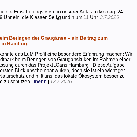
uf die Einschulungsfeiern in unserer Aula am Montag, 24.
9 Uhr ein, die Klassen 5e,f,g und h um 11 Uhr.
3.7.2026
beim Beringen der Graugänse – ein Beitrag zum
z in Hamburg
konnte das LuM Profil eine besondere Erfahrung machen: Wir
tadtpark beim Beringen von Graugansküken im Rahmen einer
assung durch das Projekt „Gans Hamburg“. Diese Aufgabe
rsten Blick unscheinbar wirken, doch sie ist ein wichtiger
Naturschutz und hilft uns, das lokale Ökosystem besser zu
d zu schützen. [
mehr..
]
12.7.2026