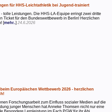
ngen für HHS-Leichtathletik bei Jugend-trainiert
 - tolle Leistungen. Die HHS-LA-Equipe erringt zwei dritte
in Ticket für den Bundeswettbewerb in Berlin! Herzlichen
! [
mehr..
]
24.6.2026
beim Europäischen Wettbewerb 2026 - herzlichen
h!
genen Forschungsarbeit zum Einfluss sozialer Medien auf die
ildung junger Menschen hat Anneke Thomsen nicht nur eine
e Besondere Lernleistung im Fach PGW für ihr Abi