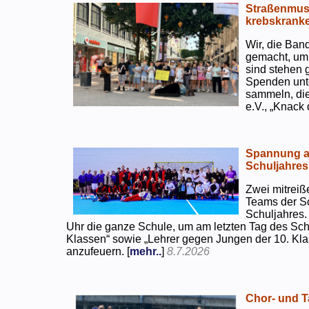
Straßenmusi
krebskranke
Wir, die Ban
gemacht, um
sind stehen 
Spenden unte
sammeln, di
e.V., „Knack
Spannung an
Schuljahres
Zwei mitreiß
Teams der S
Schuljahres.
Uhr die ganze Schule, um am letzten Tag des Sch
Klassen“ sowie „Lehrer gegen Jungen der 10. Klas
anzufeuern. [
mehr..
]
8.7.2026
Chor- und Ta