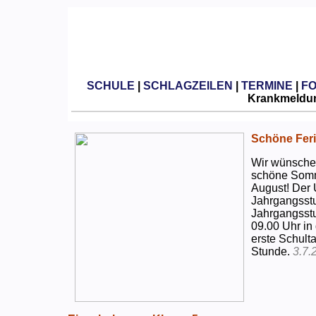
SCHULE
|
SCHLAGZEILEN
|
TERMINE
|
F
Krankmeldun
Schöne Feri
Wir wünschen
schöne Somm
August! Der 
Jahrgangsstu
Jahrgangsstu
09.00 Uhr in
erste Schulta
Stunde.
3.7.