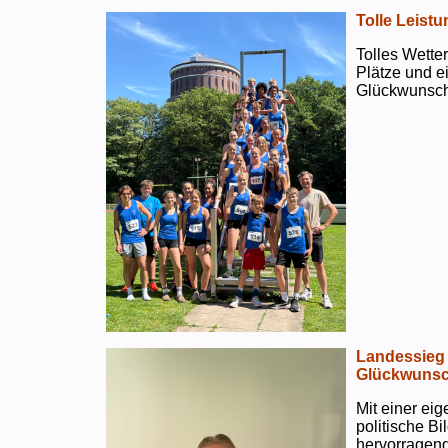
Tolle Leistu
Tolles Wetter
Plätze und e
Glückwunsch
Landessieg 
Glückwunsc
Mit einer ei
politische B
hervorragend