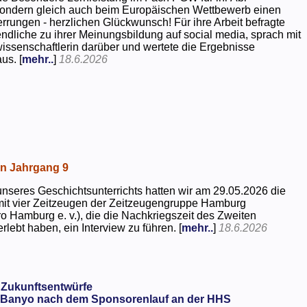
 sondern gleich auch beim Europäischen Wettbewerb einen
rrungen - herzlichen Glückwunsch! Für ihre Arbeit befragte
dliche zu ihrer Meinungsbildung auf social media, sprach mit
kwissenschaftlerin darüber und wertete die Ergebnisse
us. [
mehr..
]
18.6.2026
in Jahrgang 9
seres Geschichtsunterrichts hatten wir am 29.05.2026 die
mit vier Zeitzeugen der Zeitzeugengruppe Hamburg
o Hamburg e. v.), die die Nachkriegszeit des Zweiten
rlebt haben, ein Interview zu führen. [
mehr..
]
18.6.2026
 Zukunftsentwürfe
Banyo nach dem Sponsorenlauf an der HHS