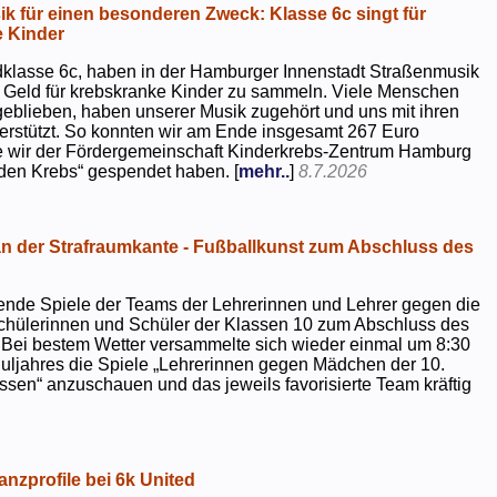
k für einen besonderen Zweck: Klasse 6c singt für
 Kinder
dklasse 6c, haben in der Hamburger Innenstadt Straßenmusik
 Geld für krebskranke Kinder zu sammeln. Viele Menschen
geblieben, haben unserer Musik zugehört und uns mit ihren
rstützt. So konnten wir am Ende insgesamt 267 Euro
e wir der Fördergemeinschaft Kinderkrebs-Zentrum Hamburg
 den Krebs“ gespendet haben. [
mehr..
]
8.7.2026
 der Strafraumkante - Fußballkunst zum Abschluss des
ende Spiele der Teams der Lehrerinnen und Lehrer gegen die
chülerinnen und Schüler der Klassen 10 zum Abschluss des
 Bei bestem Wetter versammelte sich wieder einmal um 8:30
uljahres die Spiele „Lehrerinnen gegen Mädchen der 10.
sen“ anzuschauen und das jeweils favorisierte Team kräftig
nzprofile bei 6k United