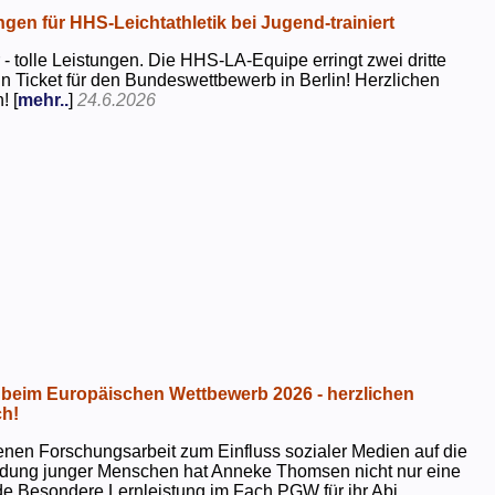
ngen für HHS-Leichtathletik bei Jugend-trainiert
 - tolle Leistungen. Die HHS-LA-Equipe erringt zwei dritte
in Ticket für den Bundeswettbewerb in Berlin! Herzlichen
! [
mehr..
]
24.6.2026
beim Europäischen Wettbewerb 2026 - herzlichen
h!
genen Forschungsarbeit zum Einfluss sozialer Medien auf die
ildung junger Menschen hat Anneke Thomsen nicht nur eine
e Besondere Lernleistung im Fach PGW für ihr Abi