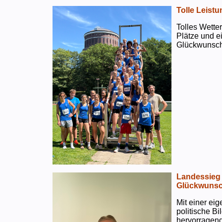
Tolle Leistu
Tolles Wetter
Plätze und e
Glückwunsch
Landessieg 
Glückwunsc
Mit einer ei
politische B
hervorragend