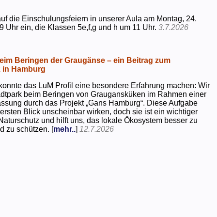
uf die Einschulungsfeiern in unserer Aula am Montag, 24.
9 Uhr ein, die Klassen 5e,f,g und h um 11 Uhr.
3.7.2026
beim Beringen der Graugänse – ein Beitrag zum
z in Hamburg
konnte das LuM Profil eine besondere Erfahrung machen: Wir
tadtpark beim Beringen von Graugansküken im Rahmen einer
assung durch das Projekt „Gans Hamburg“. Diese Aufgabe
rsten Blick unscheinbar wirken, doch sie ist ein wichtiger
Naturschutz und hilft uns, das lokale Ökosystem besser zu
d zu schützen. [
mehr..
]
12.7.2026