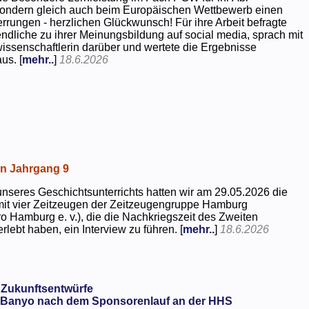
 sondern gleich auch beim Europäischen Wettbewerb einen
rrungen - herzlichen Glückwunsch! Für ihre Arbeit befragte
dliche zu ihrer Meinungsbildung auf social media, sprach mit
kwissenschaftlerin darüber und wertete die Ergebnisse
us. [
mehr..
]
18.6.2026
in Jahrgang 9
seres Geschichtsunterrichts hatten wir am 29.05.2026 die
mit vier Zeitzeugen der Zeitzeugengruppe Hamburg
o Hamburg e. v.), die die Nachkriegszeit des Zweiten
rlebt haben, ein Interview zu führen. [
mehr..
]
18.6.2026
 Zukunftsentwürfe
Banyo nach dem Sponsorenlauf an der HHS