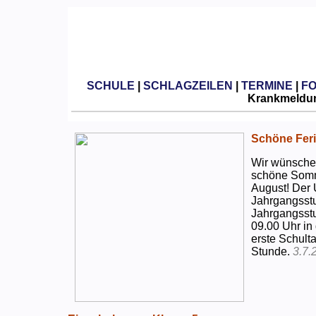
SCHULE
|
SCHLAGZEILEN
|
TERMINE
|
F
Krankmeldun
Schöne Feri
Wir wünschen
schöne Somm
August! Der 
Jahrgangsstu
Jahrgangsstu
09.00 Uhr in
erste Schulta
Stunde.
3.7.