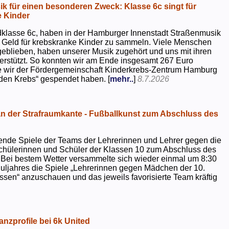
k für einen besonderen Zweck: Klasse 6c singt für
 Kinder
dklasse 6c, haben in der Hamburger Innenstadt Straßenmusik
 Geld für krebskranke Kinder zu sammeln. Viele Menschen
geblieben, haben unserer Musik zugehört und uns mit ihren
rstützt. So konnten wir am Ende insgesamt 267 Euro
e wir der Fördergemeinschaft Kinderkrebs-Zentrum Hamburg
 den Krebs“ gespendet haben. [
mehr..
]
8.7.2026
 der Strafraumkante - Fußballkunst zum Abschluss des
ende Spiele der Teams der Lehrerinnen und Lehrer gegen die
chülerinnen und Schüler der Klassen 10 zum Abschluss des
 Bei bestem Wetter versammelte sich wieder einmal um 8:30
uljahres die Spiele „Lehrerinnen gegen Mädchen der 10.
sen“ anzuschauen und das jeweils favorisierte Team kräftig
nzprofile bei 6k United