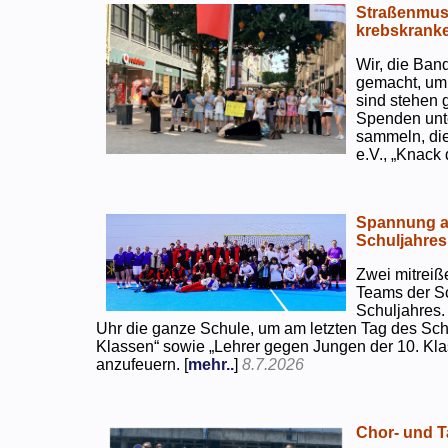
Straßenmusi
krebskranke
Wir, die Ban
gemacht, um
sind stehen 
Spenden unte
sammeln, di
e.V., „Knack
Spannung an
Schuljahres
Zwei mitreiß
Teams der S
Schuljahres.
Uhr die ganze Schule, um am letzten Tag des Sch
Klassen“ sowie „Lehrer gegen Jungen der 10. Klas
anzufeuern. [
mehr..
]
8.7.2026
Chor- und Ta