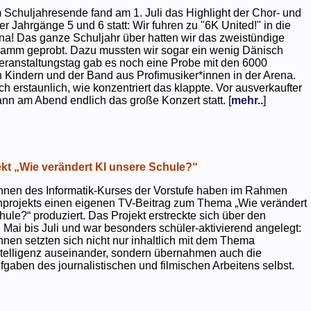
 Schuljahresende fand am 1. Juli das Highlight der Chor- und
er Jahrgänge 5 und 6 statt: Wir fuhren zu "6K United!" in die
na! Das ganze Schuljahr über hatten wir das zweistündige
ramm geprobt. Dazu mussten wir sogar ein wenig Dänisch
eranstaltungstag gab es noch eine Probe mit den 6000
 Kindern und der Band aus Profimusiker*innen in der Arena.
ch erstaunlich, wie konzentriert das klappte. Vor ausverkaufter
ann am Abend endlich das große Konzert statt. [
mehr..
]
kt „Wie verändert KI unsere Schule?“
nnen des Informatik-Kurses der Vorstufe haben im Rahmen
projekts einen eigenen TV-Beitrag zum Thema „Wie verändert
hule?“ produziert. Das Projekt erstreckte sich über den
 Mai bis Juli und war besonders schüler-aktivierend angelegt:
nnen setzten sich nicht nur inhaltlich mit dem Thema
ntelligenz auseinander, sondern übernahmen auch die
gaben des journalistischen und filmischen Arbeitens selbst.