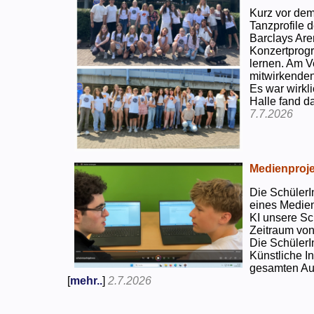
Kurz vor dem
Tanzprofile d
Barclays Are
Konzertprog
lernen. Am V
mitwirkenden
Es war wirkli
Halle fand d
7.7.2026
Medienproje
Die SchülerI
eines Medien
KI unsere Sc
Zeitraum von
Die SchülerI
Künstliche I
gesamten Auf
[
mehr..
]
2.7.2026