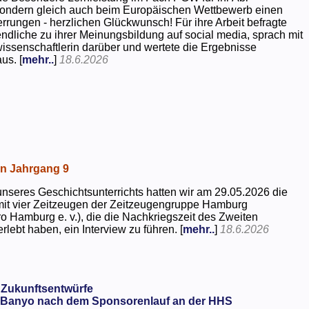
 sondern gleich auch beim Europäischen Wettbewerb einen
rrungen - herzlichen Glückwunsch! Für ihre Arbeit befragte
dliche zu ihrer Meinungsbildung auf social media, sprach mit
kwissenschaftlerin darüber und wertete die Ergebnisse
us. [
mehr..
]
18.6.2026
in Jahrgang 9
seres Geschichtsunterrichts hatten wir am 29.05.2026 die
mit vier Zeitzeugen der Zeitzeugengruppe Hamburg
o Hamburg e. v.), die die Nachkriegszeit des Zweiten
rlebt haben, ein Interview zu führen. [
mehr..
]
18.6.2026
 Zukunftsentwürfe
Banyo nach dem Sponsorenlauf an der HHS