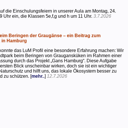
uf die Einschulungsfeiern in unserer Aula am Montag, 24.
9 Uhr ein, die Klassen 5e,f,g und h um 11 Uhr.
3.7.2026
beim Beringen der Graugänse – ein Beitrag zum
z in Hamburg
konnte das LuM Profil eine besondere Erfahrung machen: Wir
tadtpark beim Beringen von Graugansküken im Rahmen einer
assung durch das Projekt „Gans Hamburg“. Diese Aufgabe
rsten Blick unscheinbar wirken, doch sie ist ein wichtiger
Naturschutz und hilft uns, das lokale Ökosystem besser zu
d zu schützen. [
mehr..
]
12.7.2026