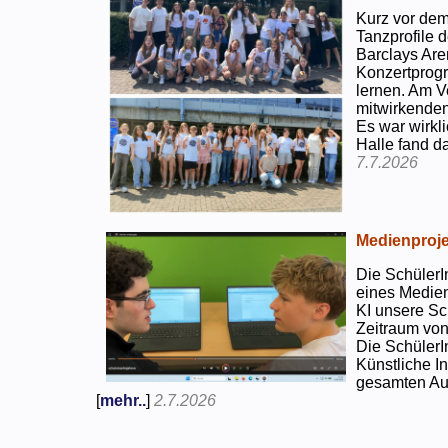
Kurz vor dem
Tanzprofile d
Barclays Are
Konzertprog
lernen. Am V
mitwirkenden
Es war wirkli
Halle fand d
7.7.2026
Medienproje
Die SchülerI
eines Medien
KI unsere Sc
Zeitraum von
Die SchülerI
Künstliche I
gesamten Auf
[
mehr..
]
2.7.2026