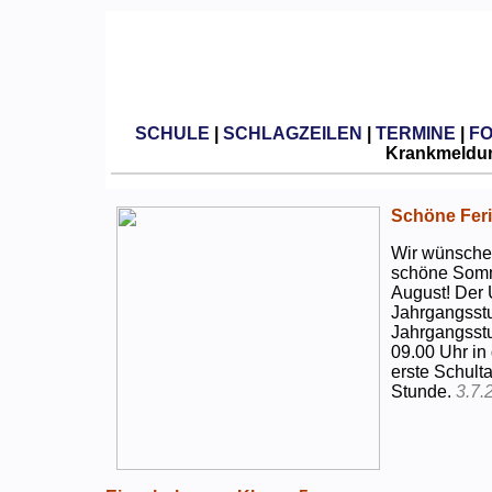
SCHULE
|
SCHLAGZEILEN
|
TERMINE
|
F
Krankmeldun
Schöne Feri
Wir wünschen
schöne Somm
August! Der 
Jahrgangsstu
Jahrgangsstu
09.00 Uhr in
erste Schulta
Stunde.
3.7.