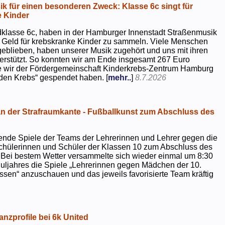
k für einen besonderen Zweck: Klasse 6c singt für
 Kinder
dklasse 6c, haben in der Hamburger Innenstadt Straßenmusik
 Geld für krebskranke Kinder zu sammeln. Viele Menschen
geblieben, haben unserer Musik zugehört und uns mit ihren
rstützt. So konnten wir am Ende insgesamt 267 Euro
e wir der Fördergemeinschaft Kinderkrebs-Zentrum Hamburg
 den Krebs“ gespendet haben. [
mehr..
]
8.7.2026
 der Strafraumkante - Fußballkunst zum Abschluss des
ende Spiele der Teams der Lehrerinnen und Lehrer gegen die
chülerinnen und Schüler der Klassen 10 zum Abschluss des
 Bei bestem Wetter versammelte sich wieder einmal um 8:30
uljahres die Spiele „Lehrerinnen gegen Mädchen der 10.
sen“ anzuschauen und das jeweils favorisierte Team kräftig
nzprofile bei 6k United