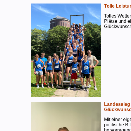
Tolle Leistu
Tolles Wetter
Plätze und e
Glückwunsch
Landessieg 
Glückwunsc
Mit einer ei
politische B
hervorragend