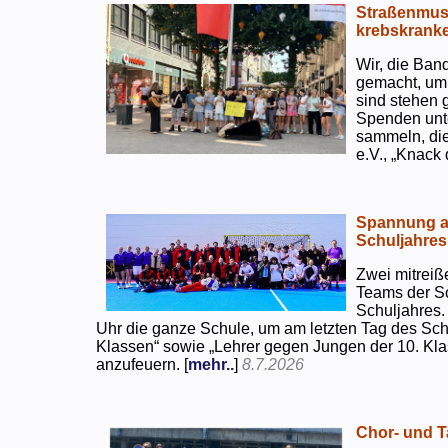
Straßenmusi
krebskranke
Wir, die Ban
gemacht, um
sind stehen 
Spenden unte
sammeln, di
e.V., „Knack
Spannung an
Schuljahres
Zwei mitreiß
Teams der S
Schuljahres.
Uhr die ganze Schule, um am letzten Tag des Sch
Klassen“ sowie „Lehrer gegen Jungen der 10. Klas
anzufeuern. [
mehr..
]
8.7.2026
Chor- und Ta