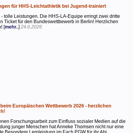
ngen für HHS-Leichtathletik bei Jugend-trainiert
 - tolle Leistungen. Die HHS-LA-Equipe erringt zwei dritte
in Ticket für den Bundeswettbewerb in Berlin! Herzlichen
! [
mehr..
]
24.6.2026
beim Europäischen Wettbewerb 2026 - herzlichen
h!
genen Forschungsarbeit zum Einfluss sozialer Medien auf die
ildung junger Menschen hat Anneke Thomsen nicht nur eine
e Besondere Lernleistung im Fach PGW für ihr Abi