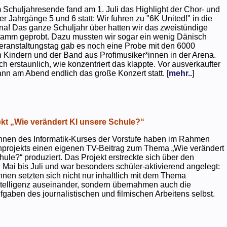
 Schuljahresende fand am 1. Juli das Highlight der Chor- und
er Jahrgänge 5 und 6 statt: Wir fuhren zu "6K United!" in die
na! Das ganze Schuljahr über hatten wir das zweistündige
ramm geprobt. Dazu mussten wir sogar ein wenig Dänisch
eranstaltungstag gab es noch eine Probe mit den 6000
 Kindern und der Band aus Profimusiker*innen in der Arena.
ch erstaunlich, wie konzentriert das klappte. Vor ausverkaufter
ann am Abend endlich das große Konzert statt. [
mehr..
]
kt „Wie verändert KI unsere Schule?“
nnen des Informatik-Kurses der Vorstufe haben im Rahmen
projekts einen eigenen TV-Beitrag zum Thema „Wie verändert
hule?“ produziert. Das Projekt erstreckte sich über den
 Mai bis Juli und war besonders schüler-aktivierend angelegt:
nnen setzten sich nicht nur inhaltlich mit dem Thema
ntelligenz auseinander, sondern übernahmen auch die
gaben des journalistischen und filmischen Arbeitens selbst.