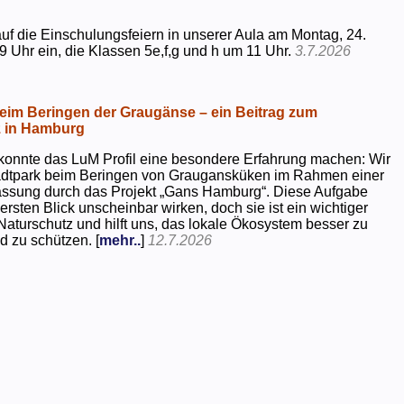
uf die Einschulungsfeiern in unserer Aula am Montag, 24.
9 Uhr ein, die Klassen 5e,f,g und h um 11 Uhr.
3.7.2026
beim Beringen der Graugänse – ein Beitrag zum
z in Hamburg
konnte das LuM Profil eine besondere Erfahrung machen: Wir
tadtpark beim Beringen von Graugansküken im Rahmen einer
assung durch das Projekt „Gans Hamburg“. Diese Aufgabe
rsten Blick unscheinbar wirken, doch sie ist ein wichtiger
Naturschutz und hilft uns, das lokale Ökosystem besser zu
d zu schützen. [
mehr..
]
12.7.2026