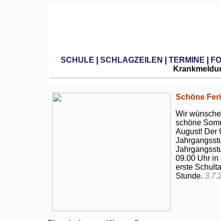
SCHULE
|
SCHLAGZEILEN
|
TERMINE
|
F
Krankmeldun
Schöne Feri
Wir wünschen
schöne Somm
August! Der 
Jahrgangsstu
Jahrgangsstu
09.00 Uhr in
erste Schulta
Stunde.
3.7.