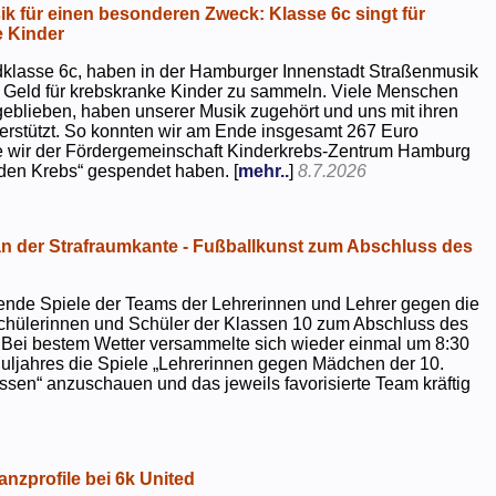
k für einen besonderen Zweck: Klasse 6c singt für
 Kinder
dklasse 6c, haben in der Hamburger Innenstadt Straßenmusik
 Geld für krebskranke Kinder zu sammeln. Viele Menschen
geblieben, haben unserer Musik zugehört und uns mit ihren
rstützt. So konnten wir am Ende insgesamt 267 Euro
e wir der Fördergemeinschaft Kinderkrebs-Zentrum Hamburg
 den Krebs“ gespendet haben. [
mehr..
]
8.7.2026
 der Strafraumkante - Fußballkunst zum Abschluss des
ende Spiele der Teams der Lehrerinnen und Lehrer gegen die
chülerinnen und Schüler der Klassen 10 zum Abschluss des
 Bei bestem Wetter versammelte sich wieder einmal um 8:30
uljahres die Spiele „Lehrerinnen gegen Mädchen der 10.
sen“ anzuschauen und das jeweils favorisierte Team kräftig
nzprofile bei 6k United