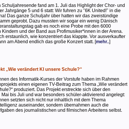
 Schuljahresende fand am 1. Juli das Highlight der Chor- und
er Jahrgänge 5 und 6 statt: Wir fuhren zu "6K United!" in die
na! Das ganze Schuljahr über hatten wir das zweistündige
ramm geprobt. Dazu mussten wir sogar ein wenig Dänisch
eranstaltungstag gab es noch eine Probe mit den 6000
 Kindern und der Band aus Profimusiker*innen in der Arena.
ch erstaunlich, wie konzentriert das klappte. Vor ausverkaufter
ann am Abend endlich das große Konzert statt. [
mehr..
]
kt „Wie verändert KI unsere Schule?“
nnen des Informatik-Kurses der Vorstufe haben im Rahmen
projekts einen eigenen TV-Beitrag zum Thema „Wie verändert
hule?“ produziert. Das Projekt erstreckte sich über den
 Mai bis Juli und war besonders schüler-aktivierend angelegt:
nnen setzten sich nicht nur inhaltlich mit dem Thema
ntelligenz auseinander, sondern übernahmen auch die
gaben des journalistischen und filmischen Arbeitens selbst.