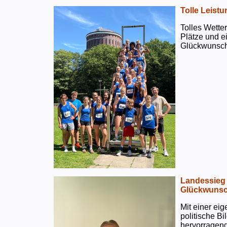
Tolle Leistu
Tolles Wetter
Plätze und e
Glückwunsch
Landessieg 
Glückwunsc
Mit einer ei
politische B
hervorragend