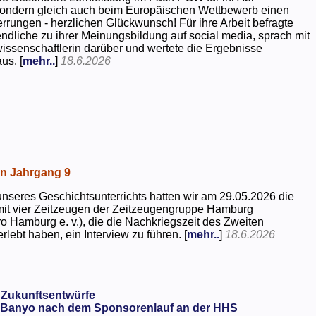
 sondern gleich auch beim Europäischen Wettbewerb einen
rrungen - herzlichen Glückwunsch! Für ihre Arbeit befragte
dliche zu ihrer Meinungsbildung auf social media, sprach mit
kwissenschaftlerin darüber und wertete die Ergebnisse
us. [
mehr..
]
18.6.2026
in Jahrgang 9
seres Geschichtsunterrichts hatten wir am 29.05.2026 die
mit vier Zeitzeugen der Zeitzeugengruppe Hamburg
o Hamburg e. v.), die die Nachkriegszeit des Zweiten
rlebt haben, ein Interview zu führen. [
mehr..
]
18.6.2026
 Zukunftsentwürfe
Banyo nach dem Sponsorenlauf an der HHS