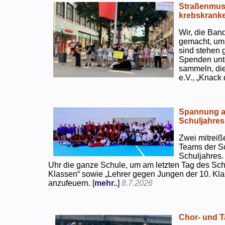
Straßenmusi
krebskranke
Wir, die Ban
gemacht, um
sind stehen 
Spenden unte
sammeln, di
e.V., „Knack
Spannung an
Schuljahres
Zwei mitreiß
Teams der S
Schuljahres.
Uhr die ganze Schule, um am letzten Tag des Sch
Klassen“ sowie „Lehrer gegen Jungen der 10. Klas
anzufeuern. [
mehr..
]
8.7.2026
Chor- und Ta