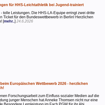
ngen für HHS-Leichtathletik bei Jugend-trainiert
 - tolle Leistungen. Die HHS-LA-Equipe erringt zwei dritte
in Ticket für den Bundeswettbewerb in Berlin! Herzlichen
! [
mehr..
]
24.6.2026
beim Europäischen Wettbewerb 2026 - herzlichen
h!
genen Forschungsarbeit zum Einfluss sozialer Medien auf die
ildung junger Menschen hat Anneke Thomsen nicht nur eine
e Besondere Lernleistung im Fach PGW für ihr Abi