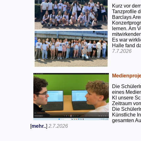
Kurz vor dem
Tanzprofile d
Barclays Are
Konzertprog
lernen. Am V
mitwirkenden
Es war wirkli
Halle fand d
7.7.2026
Medienproje
Die SchülerI
eines Medien
KI unsere Sc
Zeitraum von
Die SchülerI
Künstliche I
gesamten Auf
[
mehr..
]
2.7.2026