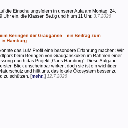
uf die Einschulungsfeiern in unserer Aula am Montag, 24.
9 Uhr ein, die Klassen 5e,f,g und h um 11 Uhr.
3.7.2026
beim Beringen der Graugänse – ein Beitrag zum
z in Hamburg
konnte das LuM Profil eine besondere Erfahrung machen: Wir
tadtpark beim Beringen von Graugansküken im Rahmen einer
assung durch das Projekt „Gans Hamburg“. Diese Aufgabe
rsten Blick unscheinbar wirken, doch sie ist ein wichtiger
Naturschutz und hilft uns, das lokale Ökosystem besser zu
d zu schützen. [
mehr..
]
12.7.2026