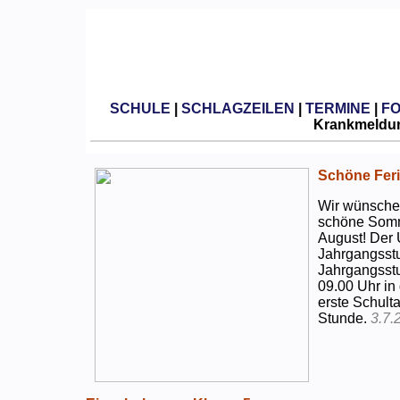
SCHULE
|
SCHLAGZEILEN
|
TERMINE
|
F
Krankmeldun
Schöne Feri
Wir wünschen
schöne Somm
August! Der 
Jahrgangsstu
Jahrgangsstu
09.00 Uhr in
erste Schulta
Stunde.
3.7.