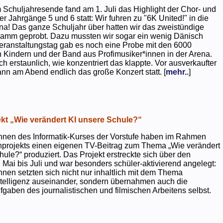
 Schuljahresende fand am 1. Juli das Highlight der Chor- und
er Jahrgänge 5 und 6 statt: Wir fuhren zu "6K United!" in die
na! Das ganze Schuljahr über hatten wir das zweistündige
ramm geprobt. Dazu mussten wir sogar ein wenig Dänisch
eranstaltungstag gab es noch eine Probe mit den 6000
 Kindern und der Band aus Profimusiker*innen in der Arena.
ch erstaunlich, wie konzentriert das klappte. Vor ausverkaufter
ann am Abend endlich das große Konzert statt. [
mehr..
]
kt „Wie verändert KI unsere Schule?“
nnen des Informatik-Kurses der Vorstufe haben im Rahmen
projekts einen eigenen TV-Beitrag zum Thema „Wie verändert
hule?“ produziert. Das Projekt erstreckte sich über den
 Mai bis Juli und war besonders schüler-aktivierend angelegt:
nnen setzten sich nicht nur inhaltlich mit dem Thema
ntelligenz auseinander, sondern übernahmen auch die
gaben des journalistischen und filmischen Arbeitens selbst.