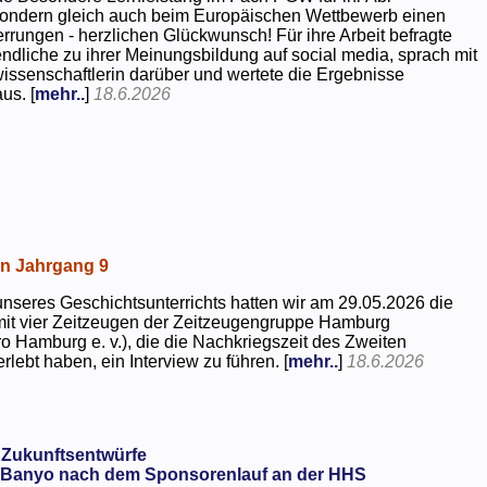
 sondern gleich auch beim Europäischen Wettbewerb einen
rrungen - herzlichen Glückwunsch! Für ihre Arbeit befragte
dliche zu ihrer Meinungsbildung auf social media, sprach mit
kwissenschaftlerin darüber und wertete die Ergebnisse
us. [
mehr..
]
18.6.2026
in Jahrgang 9
seres Geschichtsunterrichts hatten wir am 29.05.2026 die
mit vier Zeitzeugen der Zeitzeugengruppe Hamburg
o Hamburg e. v.), die die Nachkriegszeit des Zweiten
rlebt haben, ein Interview zu führen. [
mehr..
]
18.6.2026
 Zukunftsentwürfe
Banyo nach dem Sponsorenlauf an der HHS