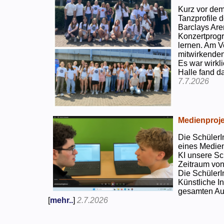
Kurz vor dem
Tanzprofile d
Barclays Are
Konzertprog
lernen. Am V
mitwirkenden
Es war wirkli
Halle fand d
7.7.2026
Medienproje
Die SchülerI
eines Medien
KI unsere Sc
Zeitraum von
Die SchülerI
Künstliche I
gesamten Auf
[
mehr..
]
2.7.2026