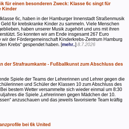
k für einen besonderen Zweck: Klasse 6c singt für
 Kinder
dklasse 6c, haben in der Hamburger Innenstadt Straßenmusik
 Geld für krebskranke Kinder zu sammeln. Viele Menschen
geblieben, haben unserer Musik zugehört und uns mit ihren
rstützt. So konnten wir am Ende insgesamt 267 Euro
e wir der Fördergemeinschaft Kinderkrebs-Zentrum Hamburg
 den Krebs“ gespendet haben. [
mehr..
]
8.7.2026
 der Strafraumkante - Fußballkunst zum Abschluss des
ende Spiele der Teams der Lehrerinnen und Lehrer gegen die
chülerinnen und Schüler der Klassen 10 zum Abschluss des
 Bei bestem Wetter versammelte sich wieder einmal um 8:30
uljahres die Spiele „Lehrerinnen gegen Mädchen der 10.
sen“ anzuschauen und das jeweils favorisierte Team kräftig
nzprofile bei 6k United