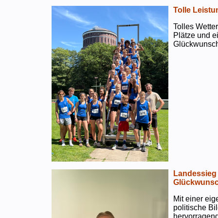
Tolle Leistu
Tolles Wetter
Plätze und e
Glückwunsch
Landessieg 
Glückwunsc
Mit einer ei
politische B
hervorragend