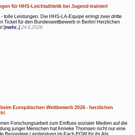
ngen für HHS-Leichtathletik bei Jugend-trainiert
 - tolle Leistungen. Die HHS-LA-Equipe erringt zwei dritte
in Ticket für den Bundeswettbewerb in Berlin! Herzlichen
! [
mehr..
]
24.6.2026
beim Europäischen Wettbewerb 2026 - herzlichen
h!
genen Forschungsarbeit zum Einfluss sozialer Medien auf die
ildung junger Menschen hat Anneke Thomsen nicht nur eine
e Besondere Lernleistung im Fach PGW für ihr Abi