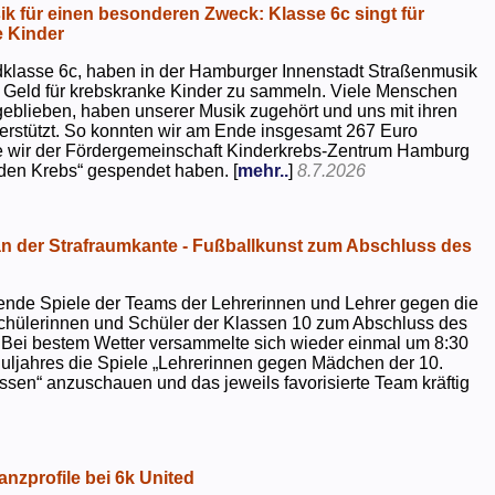
k für einen besonderen Zweck: Klasse 6c singt für
 Kinder
dklasse 6c, haben in der Hamburger Innenstadt Straßenmusik
 Geld für krebskranke Kinder zu sammeln. Viele Menschen
geblieben, haben unserer Musik zugehört und uns mit ihren
rstützt. So konnten wir am Ende insgesamt 267 Euro
e wir der Fördergemeinschaft Kinderkrebs-Zentrum Hamburg
 den Krebs“ gespendet haben. [
mehr..
]
8.7.2026
 der Strafraumkante - Fußballkunst zum Abschluss des
ende Spiele der Teams der Lehrerinnen und Lehrer gegen die
chülerinnen und Schüler der Klassen 10 zum Abschluss des
 Bei bestem Wetter versammelte sich wieder einmal um 8:30
uljahres die Spiele „Lehrerinnen gegen Mädchen der 10.
sen“ anzuschauen und das jeweils favorisierte Team kräftig
nzprofile bei 6k United