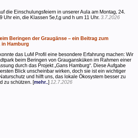
uf die Einschulungsfeiern in unserer Aula am Montag, 24.
9 Uhr ein, die Klassen 5e,f,g und h um 11 Uhr.
3.7.2026
beim Beringen der Graugänse – ein Beitrag zum
z in Hamburg
konnte das LuM Profil eine besondere Erfahrung machen: Wir
tadtpark beim Beringen von Graugansküken im Rahmen einer
assung durch das Projekt „Gans Hamburg“. Diese Aufgabe
rsten Blick unscheinbar wirken, doch sie ist ein wichtiger
Naturschutz und hilft uns, das lokale Ökosystem besser zu
d zu schützen. [
mehr..
]
12.7.2026