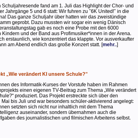
 Schuljahresende fand am 1. Juli das Highlight der Chor- und
er Jahrgänge 5 und 6 statt: Wir fuhren zu "6K United!" in die
na! Das ganze Schuljahr über hatten wir das zweistündige
ramm geprobt. Dazu mussten wir sogar ein wenig Dänisch
eranstaltungstag gab es noch eine Probe mit den 6000
 Kindern und der Band aus Profimusiker*innen in der Arena.
ch erstaunlich, wie konzentriert das klappte. Vor ausverkaufter
ann am Abend endlich das große Konzert statt. [
mehr..
]
kt „Wie verändert KI unsere Schule?“
nnen des Informatik-Kurses der Vorstufe haben im Rahmen
projekts einen eigenen TV-Beitrag zum Thema „Wie verändert
hule?“ produziert. Das Projekt erstreckte sich über den
 Mai bis Juli und war besonders schüler-aktivierend angelegt:
nnen setzten sich nicht nur inhaltlich mit dem Thema
ntelligenz auseinander, sondern übernahmen auch die
gaben des journalistischen und filmischen Arbeitens selbst.