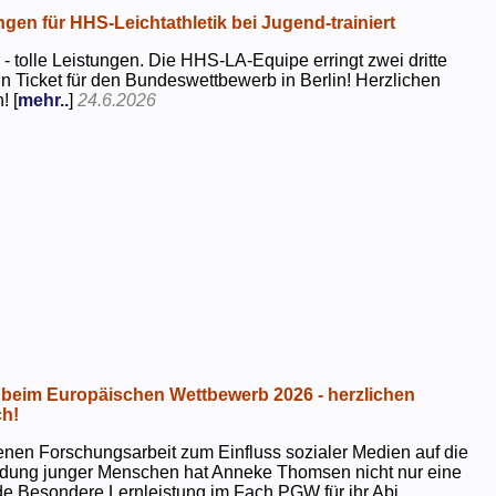
ngen für HHS-Leichtathletik bei Jugend-trainiert
 - tolle Leistungen. Die HHS-LA-Equipe erringt zwei dritte
in Ticket für den Bundeswettbewerb in Berlin! Herzlichen
! [
mehr..
]
24.6.2026
beim Europäischen Wettbewerb 2026 - herzlichen
h!
genen Forschungsarbeit zum Einfluss sozialer Medien auf die
ildung junger Menschen hat Anneke Thomsen nicht nur eine
e Besondere Lernleistung im Fach PGW für ihr Abi