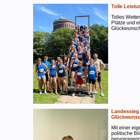
Tolle Leistu
Tolles Wetter
Plätze und e
Glückwunsch
Landessieg 
Glückwunsc
Mit einer ei
politische B
hervorragend