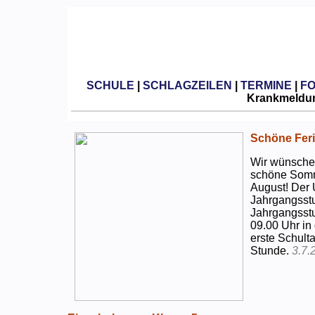
SCHULE
|
SCHLAGZEILEN
|
TERMINE
|
F
Krankmeldun
Schöne Feri
Wir wünschen
schöne Somm
August! Der 
Jahrgangsstu
Jahrgangsstu
09.00 Uhr in
erste Schulta
Stunde.
3.7.