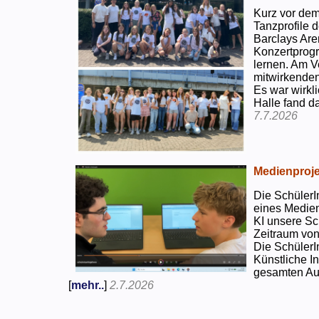
Kurz vor dem
Tanzprofile d
Barclays Are
Konzertprog
lernen. Am V
mitwirkenden
Es war wirkli
Halle fand d
7.7.2026
Medienproje
Die SchülerI
eines Medien
KI unsere Sc
Zeitraum von
Die SchülerI
Künstliche I
gesamten Auf
[
mehr..
]
2.7.2026