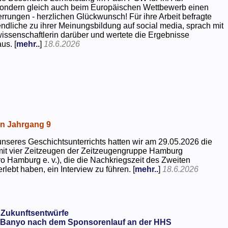
 sondern gleich auch beim Europäischen Wettbewerb einen
rrungen - herzlichen Glückwunsch! Für ihre Arbeit befragte
dliche zu ihrer Meinungsbildung auf social media, sprach mit
kwissenschaftlerin darüber und wertete die Ergebnisse
us. [
mehr..
]
18.6.2026
in Jahrgang 9
seres Geschichtsunterrichts hatten wir am 29.05.2026 die
mit vier Zeitzeugen der Zeitzeugengruppe Hamburg
o Hamburg e. v.), die die Nachkriegszeit des Zweiten
rlebt haben, ein Interview zu führen. [
mehr..
]
18.6.2026
 Zukunftsentwürfe
Banyo nach dem Sponsorenlauf an der HHS