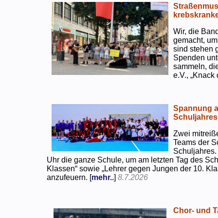
Straßenmusi
krebskranke
Wir, die Ban
gemacht, um
sind stehen 
Spenden unte
sammeln, di
e.V., „Knack
Spannung an
Schuljahres
Zwei mitreiß
Teams der S
Schuljahres.
Uhr die ganze Schule, um am letzten Tag des Sch
Klassen“ sowie „Lehrer gegen Jungen der 10. Klas
anzufeuern. [
mehr..
]
8.7.2026
Chor- und Ta