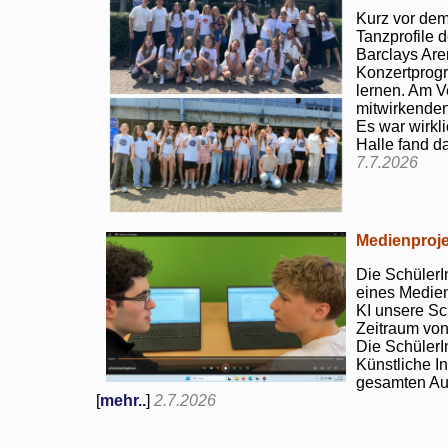
Kurz vor dem
Tanzprofile d
Barclays Are
Konzertprog
lernen. Am V
mitwirkenden
Es war wirkli
Halle fand d
7.7.2026
Medienproje
Die SchülerI
eines Medien
KI unsere Sc
Zeitraum von
Die SchülerI
Künstliche I
gesamten Auf
[
mehr..
]
2.7.2026