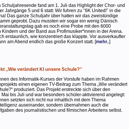
 Schuljahresende fand am 1. Juli das Highlight der Chor- und
er Jahrgänge 5 und 6 statt: Wir fuhren zu "6K United!" in die
na! Das ganze Schuljahr über hatten wir das zweistündige
ramm geprobt. Dazu mussten wir sogar ein wenig Dänisch
eranstaltungstag gab es noch eine Probe mit den 6000
 Kindern und der Band aus Profimusiker*innen in der Arena.
ch erstaunlich, wie konzentriert das klappte. Vor ausverkaufter
ann am Abend endlich das große Konzert statt. [
mehr..
]
kt „Wie verändert KI unsere Schule?“
nnen des Informatik-Kurses der Vorstufe haben im Rahmen
projekts einen eigenen TV-Beitrag zum Thema „Wie verändert
hule?“ produziert. Das Projekt erstreckte sich über den
 Mai bis Juli und war besonders schüler-aktivierend angelegt:
nnen setzten sich nicht nur inhaltlich mit dem Thema
ntelligenz auseinander, sondern übernahmen auch die
gaben des journalistischen und filmischen Arbeitens selbst.