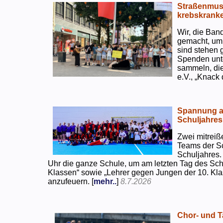
Straßenmusi
krebskranke
Wir, die Ban
gemacht, um
sind stehen 
Spenden unte
sammeln, di
e.V., „Knack
Spannung an
Schuljahres
Zwei mitreiß
Teams der S
Schuljahres.
Uhr die ganze Schule, um am letzten Tag des Sch
Klassen“ sowie „Lehrer gegen Jungen der 10. Klas
anzufeuern. [
mehr..
]
8.7.2026
Chor- und Ta