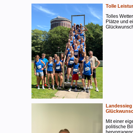
Tolle Leistu
Tolles Wetter
Plätze und e
Glückwunsch
Landessieg 
Glückwunsc
Mit einer ei
politische B
hervorragend