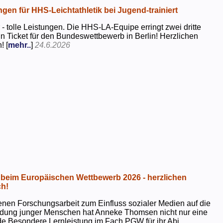
ngen für HHS-Leichtathletik bei Jugend-trainiert
 - tolle Leistungen. Die HHS-LA-Equipe erringt zwei dritte
in Ticket für den Bundeswettbewerb in Berlin! Herzlichen
! [
mehr..
]
24.6.2026
beim Europäischen Wettbewerb 2026 - herzlichen
h!
genen Forschungsarbeit zum Einfluss sozialer Medien auf die
ildung junger Menschen hat Anneke Thomsen nicht nur eine
e Besondere Lernleistung im Fach PGW für ihr Abi