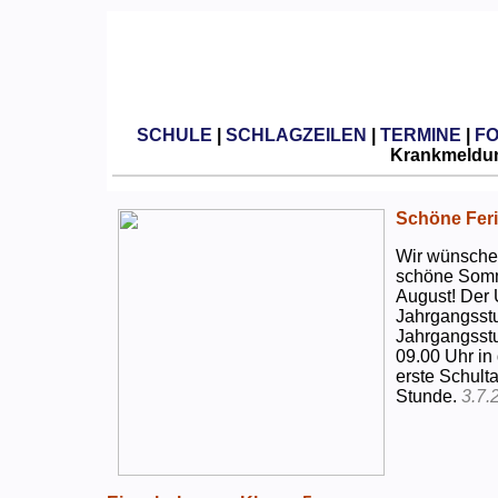
SCHULE
|
SCHLAGZEILEN
|
TERMINE
|
F
Krankmeldun
Schöne Feri
Wir wünschen
schöne Somm
August! Der 
Jahrgangsstu
Jahrgangsstu
09.00 Uhr in
erste Schulta
Stunde.
3.7.