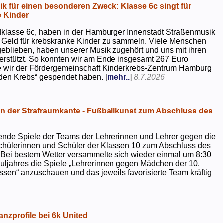
k für einen besonderen Zweck: Klasse 6c singt für
 Kinder
dklasse 6c, haben in der Hamburger Innenstadt Straßenmusik
 Geld für krebskranke Kinder zu sammeln. Viele Menschen
geblieben, haben unserer Musik zugehört und uns mit ihren
rstützt. So konnten wir am Ende insgesamt 267 Euro
e wir der Fördergemeinschaft Kinderkrebs-Zentrum Hamburg
 den Krebs“ gespendet haben. [
mehr..
]
8.7.2026
 der Strafraumkante - Fußballkunst zum Abschluss des
ende Spiele der Teams der Lehrerinnen und Lehrer gegen die
chülerinnen und Schüler der Klassen 10 zum Abschluss des
 Bei bestem Wetter versammelte sich wieder einmal um 8:30
uljahres die Spiele „Lehrerinnen gegen Mädchen der 10.
sen“ anzuschauen und das jeweils favorisierte Team kräftig
nzprofile bei 6k United