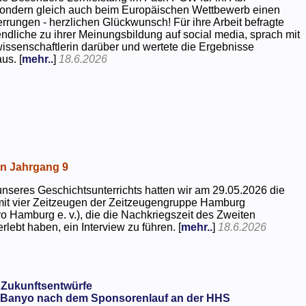
 sondern gleich auch beim Europäischen Wettbewerb einen
rrungen - herzlichen Glückwunsch! Für ihre Arbeit befragte
dliche zu ihrer Meinungsbildung auf social media, sprach mit
kwissenschaftlerin darüber und wertete die Ergebnisse
us. [
mehr..
]
18.6.2026
in Jahrgang 9
seres Geschichtsunterrichts hatten wir am 29.05.2026 die
mit vier Zeitzeugen der Zeitzeugengruppe Hamburg
o Hamburg e. v.), die die Nachkriegszeit des Zweiten
rlebt haben, ein Interview zu führen. [
mehr..
]
18.6.2026
 Zukunftsentwürfe
Banyo nach dem Sponsorenlauf an der HHS