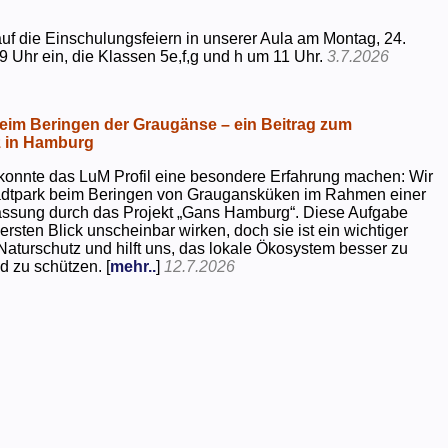
uf die Einschulungsfeiern in unserer Aula am Montag, 24.
9 Uhr ein, die Klassen 5e,f,g und h um 11 Uhr.
3.7.2026
beim Beringen der Graugänse – ein Beitrag zum
z in Hamburg
konnte das LuM Profil eine besondere Erfahrung machen: Wir
tadtpark beim Beringen von Graugansküken im Rahmen einer
assung durch das Projekt „Gans Hamburg“. Diese Aufgabe
rsten Blick unscheinbar wirken, doch sie ist ein wichtiger
Naturschutz und hilft uns, das lokale Ökosystem besser zu
d zu schützen. [
mehr..
]
12.7.2026