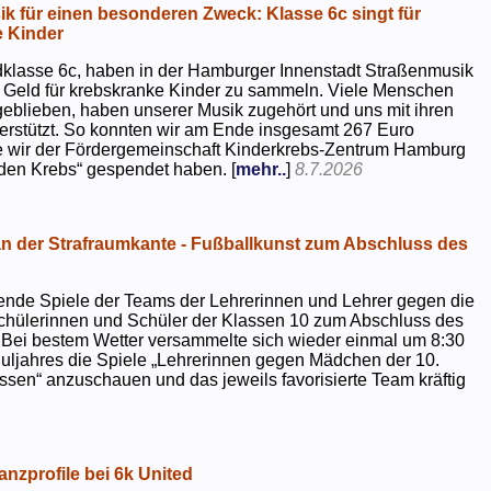
k für einen besonderen Zweck: Klasse 6c singt für
 Kinder
dklasse 6c, haben in der Hamburger Innenstadt Straßenmusik
 Geld für krebskranke Kinder zu sammeln. Viele Menschen
geblieben, haben unserer Musik zugehört und uns mit ihren
rstützt. So konnten wir am Ende insgesamt 267 Euro
e wir der Fördergemeinschaft Kinderkrebs-Zentrum Hamburg
 den Krebs“ gespendet haben. [
mehr..
]
8.7.2026
 der Strafraumkante - Fußballkunst zum Abschluss des
ende Spiele der Teams der Lehrerinnen und Lehrer gegen die
chülerinnen und Schüler der Klassen 10 zum Abschluss des
 Bei bestem Wetter versammelte sich wieder einmal um 8:30
uljahres die Spiele „Lehrerinnen gegen Mädchen der 10.
sen“ anzuschauen und das jeweils favorisierte Team kräftig
nzprofile bei 6k United