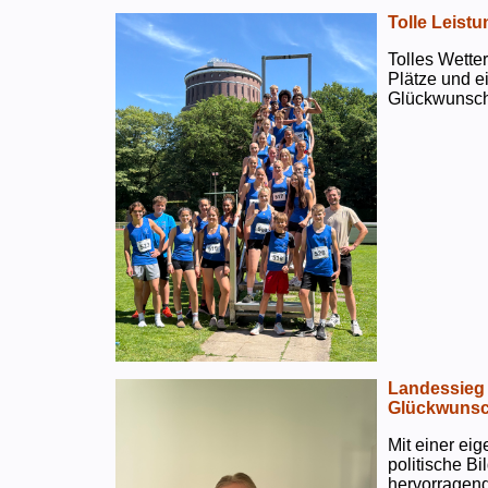
Tolle Leistu
Tolles Wetter
Plätze und e
Glückwunsch
Landessieg 
Glückwunsc
Mit einer ei
politische B
hervorragend