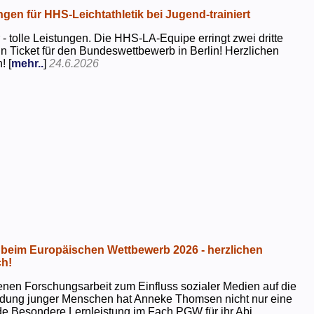
ngen für HHS-Leichtathletik bei Jugend-trainiert
 - tolle Leistungen. Die HHS-LA-Equipe erringt zwei dritte
in Ticket für den Bundeswettbewerb in Berlin! Herzlichen
! [
mehr..
]
24.6.2026
beim Europäischen Wettbewerb 2026 - herzlichen
h!
genen Forschungsarbeit zum Einfluss sozialer Medien auf die
ildung junger Menschen hat Anneke Thomsen nicht nur eine
e Besondere Lernleistung im Fach PGW für ihr Abi