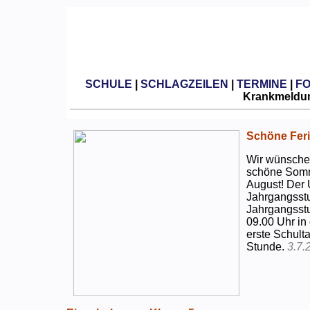
SCHULE
|
SCHLAGZEILEN
|
TERMINE
|
F
Krankmeldun
Schöne Feri
Wir wünschen
schöne Somm
August! Der 
Jahrgangsstu
Jahrgangsstu
09.00 Uhr in
erste Schulta
Stunde.
3.7.