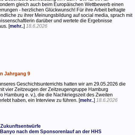
 sondern gleich auch beim Europäischen Wettbewerb einen
rrungen - herzlichen Glückwunsch! Für ihre Arbeit befragte
dliche zu ihrer Meinungsbildung auf social media, sprach mit
kwissenschaftlerin darüber und wertete die Ergebnisse
us. [
mehr..
]
18.6.2026
in Jahrgang 9
seres Geschichtsunterrichts hatten wir am 29.05.2026 die
mit vier Zeitzeugen der Zeitzeugengruppe Hamburg
o Hamburg e. v.), die die Nachkriegszeit des Zweiten
rlebt haben, ein Interview zu führen. [
mehr..
]
18.6.2026
 Zukunftsentwürfe
Banyo nach dem Sponsorenlauf an der HHS