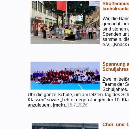
Straßenmusi
krebskranke
Wir, die Ban
gemacht, um
sind stehen 
Spenden unte
sammeln, di
e.V., „Knack
Spannung an
Schuljahres
Zwei mitreiß
Teams der S
Schuljahres.
Uhr die ganze Schule, um am letzten Tag des Sch
Klassen“ sowie „Lehrer gegen Jungen der 10. Klas
anzufeuern. [
mehr..
]
8.7.2026
Chor- und Ta