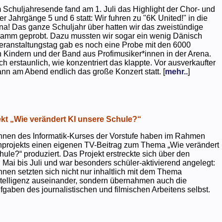
 Schuljahresende fand am 1. Juli das Highlight der Chor- und
er Jahrgänge 5 und 6 statt: Wir fuhren zu "6K United!" in die
na! Das ganze Schuljahr über hatten wir das zweistündige
ramm geprobt. Dazu mussten wir sogar ein wenig Dänisch
eranstaltungstag gab es noch eine Probe mit den 6000
 Kindern und der Band aus Profimusiker*innen in der Arena.
ch erstaunlich, wie konzentriert das klappte. Vor ausverkaufter
ann am Abend endlich das große Konzert statt. [
mehr..
]
kt „Wie verändert KI unsere Schule?“
nnen des Informatik-Kurses der Vorstufe haben im Rahmen
projekts einen eigenen TV-Beitrag zum Thema „Wie verändert
hule?“ produziert. Das Projekt erstreckte sich über den
 Mai bis Juli und war besonders schüler-aktivierend angelegt:
nnen setzten sich nicht nur inhaltlich mit dem Thema
ntelligenz auseinander, sondern übernahmen auch die
gaben des journalistischen und filmischen Arbeitens selbst.