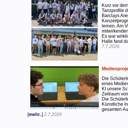
Kurz vor dem
Tanzprofile d
Barclays Are
Konzertprog
lernen. Am V
mitwirkenden
Es war wirkli
Halle fand d
7.7.2026
Medienproje
Die SchülerI
eines Medien
KI unsere Sc
Zeitraum von
Die SchülerI
Künstliche I
gesamten Auf
[
mehr..
]
2.7.2026