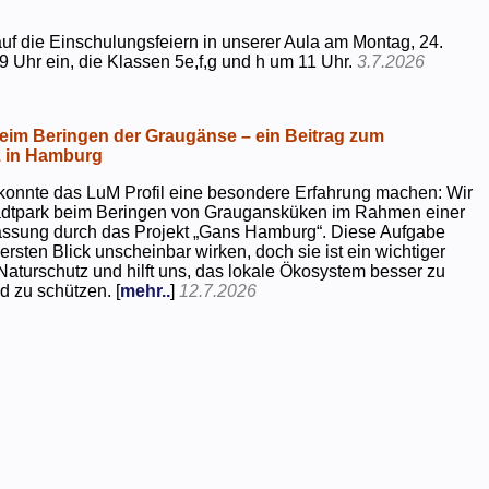
uf die Einschulungsfeiern in unserer Aula am Montag, 24.
9 Uhr ein, die Klassen 5e,f,g und h um 11 Uhr.
3.7.2026
beim Beringen der Graugänse – ein Beitrag zum
z in Hamburg
konnte das LuM Profil eine besondere Erfahrung machen: Wir
tadtpark beim Beringen von Graugansküken im Rahmen einer
assung durch das Projekt „Gans Hamburg“. Diese Aufgabe
rsten Blick unscheinbar wirken, doch sie ist ein wichtiger
Naturschutz und hilft uns, das lokale Ökosystem besser zu
d zu schützen. [
mehr..
]
12.7.2026