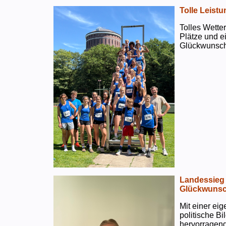
Tolle Leistu
Tolles Wetter
Plätze und e
Glückwunsch
Landessieg 
Glückwunsc
Mit einer ei
politische B
hervorragend