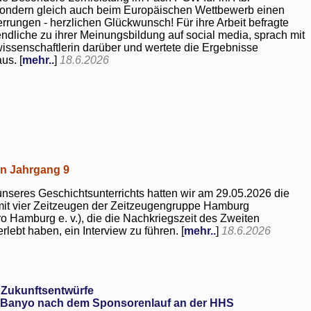
 sondern gleich auch beim Europäischen Wettbewerb einen
rrungen - herzlichen Glückwunsch! Für ihre Arbeit befragte
dliche zu ihrer Meinungsbildung auf social media, sprach mit
kwissenschaftlerin darüber und wertete die Ergebnisse
us. [
mehr..
]
18.6.2026
in Jahrgang 9
seres Geschichtsunterrichts hatten wir am 29.05.2026 die
mit vier Zeitzeugen der Zeitzeugengruppe Hamburg
o Hamburg e. v.), die die Nachkriegszeit des Zweiten
rlebt haben, ein Interview zu führen. [
mehr..
]
18.6.2026
 Zukunftsentwürfe
Banyo nach dem Sponsorenlauf an der HHS