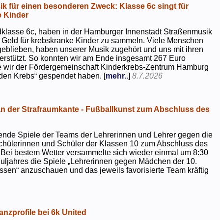
k für einen besonderen Zweck: Klasse 6c singt für
 Kinder
dklasse 6c, haben in der Hamburger Innenstadt Straßenmusik
 Geld für krebskranke Kinder zu sammeln. Viele Menschen
geblieben, haben unserer Musik zugehört und uns mit ihren
rstützt. So konnten wir am Ende insgesamt 267 Euro
e wir der Fördergemeinschaft Kinderkrebs-Zentrum Hamburg
 den Krebs“ gespendet haben. [
mehr..
]
8.7.2026
 der Strafraumkante - Fußballkunst zum Abschluss des
ende Spiele der Teams der Lehrerinnen und Lehrer gegen die
chülerinnen und Schüler der Klassen 10 zum Abschluss des
 Bei bestem Wetter versammelte sich wieder einmal um 8:30
uljahres die Spiele „Lehrerinnen gegen Mädchen der 10.
sen“ anzuschauen und das jeweils favorisierte Team kräftig
nzprofile bei 6k United