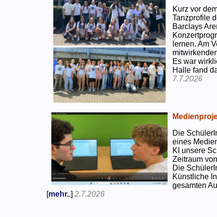
Kurz vor dem
Tanzprofile d
Barclays Are
Konzertprog
lernen. Am V
mitwirkenden
Es war wirkli
Halle fand d
7.7.2026
Medienproje
Die SchülerI
eines Medien
KI unsere Sc
Zeitraum von
Die SchülerI
Künstliche I
gesamten Auf
[
mehr..
]
2.7.2026