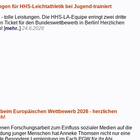
ngen für HHS-Leichtathletik bei Jugend-trainiert
 - tolle Leistungen. Die HHS-LA-Equipe erringt zwei dritte
in Ticket für den Bundeswettbewerb in Berlin! Herzlichen
! [
mehr..
]
24.6.2026
beim Europäischen Wettbewerb 2026 - herzlichen
h!
genen Forschungsarbeit zum Einfluss sozialer Medien auf die
ildung junger Menschen hat Anneke Thomsen nicht nur eine
e Besondere Lernleistung im Fach PGW für ihr Abi