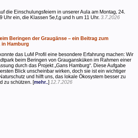
uf die Einschulungsfeiern in unserer Aula am Montag, 24.
9 Uhr ein, die Klassen 5e,f,g und h um 11 Uhr.
3.7.2026
beim Beringen der Graugänse – ein Beitrag zum
z in Hamburg
konnte das LuM Profil eine besondere Erfahrung machen: Wir
tadtpark beim Beringen von Graugansküken im Rahmen einer
assung durch das Projekt „Gans Hamburg“. Diese Aufgabe
rsten Blick unscheinbar wirken, doch sie ist ein wichtiger
Naturschutz und hilft uns, das lokale Ökosystem besser zu
d zu schützen. [
mehr..
]
12.7.2026