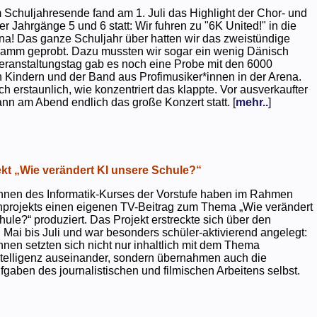
 Schuljahresende fand am 1. Juli das Highlight der Chor- und
er Jahrgänge 5 und 6 statt: Wir fuhren zu "6K United!" in die
na! Das ganze Schuljahr über hatten wir das zweistündige
ramm geprobt. Dazu mussten wir sogar ein wenig Dänisch
eranstaltungstag gab es noch eine Probe mit den 6000
 Kindern und der Band aus Profimusiker*innen in der Arena.
ch erstaunlich, wie konzentriert das klappte. Vor ausverkaufter
ann am Abend endlich das große Konzert statt. [
mehr..
]
kt „Wie verändert KI unsere Schule?“
nnen des Informatik-Kurses der Vorstufe haben im Rahmen
projekts einen eigenen TV-Beitrag zum Thema „Wie verändert
hule?“ produziert. Das Projekt erstreckte sich über den
 Mai bis Juli und war besonders schüler-aktivierend angelegt:
nnen setzten sich nicht nur inhaltlich mit dem Thema
ntelligenz auseinander, sondern übernahmen auch die
gaben des journalistischen und filmischen Arbeitens selbst.