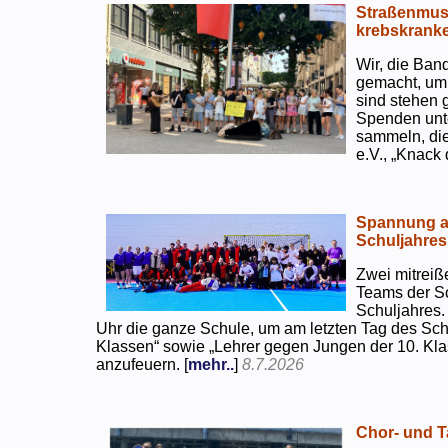
Straßenmusi
krebskranke
Wir, die Ban
gemacht, um
sind stehen 
Spenden unte
sammeln, di
e.V., „Knack
Spannung an
Schuljahres
Zwei mitreiß
Teams der S
Schuljahres.
Uhr die ganze Schule, um am letzten Tag des Sch
Klassen“ sowie „Lehrer gegen Jungen der 10. Klas
anzufeuern. [
mehr..
]
8.7.2026
Chor- und Ta