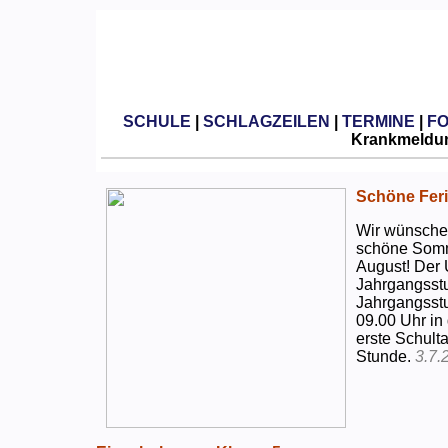
SCHULE
|
SCHLAGZEILEN
|
TERMINE
|
F
Krankmeldun
Schöne Feri
Wir wünschen
schöne Somm
August! Der 
Jahrgangsstu
Jahrgangsstu
09.00 Uhr in
erste Schulta
Stunde.
3.7.